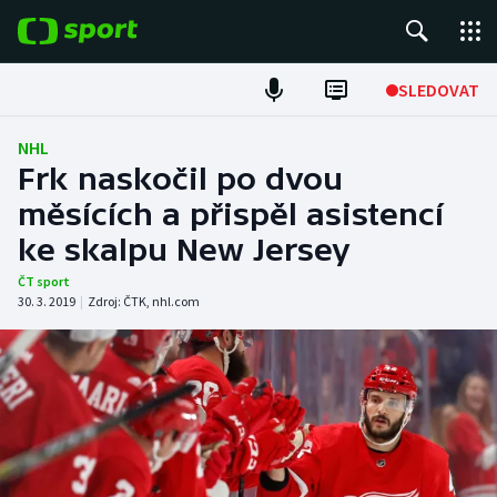
POPULÁRNÍ
SLEDOVAT
Fotbal
NHL
Frk naskočil po dvou
Hokej
měsících a přispěl asistencí
ke skalpu New Jersey
Tenis
ČT sport
Atletika
30. 3. 2019
|
Zdroj:
ČTK
,
nhl.com
Cyklistika
DALŠÍ SPORTY
Americký fotbal
NEPŘEHLÉDNĚTE