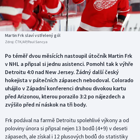
Baseball a softbal
Soutěže
Basketbal
Historické návraty
Biatlon
Aplikace ČT sport
Martin Frk slaví vstřelený gól
Zdroj:
ČTK/AP/Paul Sancya
Boby a skeleton
AZ kvíz
Po téměř dvou měsících nastoupil útočník Martin Frk
v NHL a připsal si jednu asistenci. Pomohl tak k výhře
Box
Detroitu 4:0 nad New Jersey. Žádný další český
Curling
hokejista v pátečních zápasech nebodoval. Colorado
uhájilo v Západní konferenci druhou divokou kartu
Dostihy
před Arizonou, kterou porazilo 3:2 po nájezdech a
zvýšilo před ní náskok na tři body.
Florbal
Frk podával na farmě Detroitu spolehlivé výkony a od
Futsal
poloviny února si připsal nejen 13 bodů (4+9) v deseti
zápasech, ale získal i 12 plusových bodů do statistiky
Golf