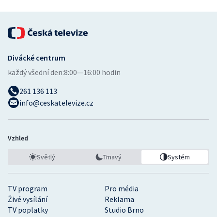
Divácké centrum
každý všední den:
8:00—16:00 hodin
261 136 113
info@ceskatelevize.cz
Vzhled
Světlý
Tmavý
Systém
TV program
Pro média
Živé vysílání
Reklama
TV poplatky
Studio Brno