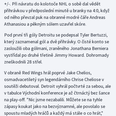
+/-. Při návratu do kolotoče NHL o sobě dal vědět
přihrávkou v předposlední minutě u branky na 4:0, když
Gymnastika
od něho převzal puk na obranné modré čáře Andreas
Athanasiou a pěkným sólem uzavřel skóre.
Házená
Pod první tři góly Detroitu se podepsal Tyler Bertuzzi,
Jezdectví
který zaznamenal gól a dvě přihrávky. O čisté konto se
zasloužili oba gólmani, zraněného Jonathana Berniera
Judo
vystřídal po druhé třetině Jimmy Howard. Dohromady
zneškodnili 28 střel.
Krasobruslení
V obraně Red Wings hrál poprvé Jake Chelios,
Lezení
osmadvacetiletý syn legendárního Chrise Cheliose v
soutěži debutoval. Detroit vyhrál počtvrté za sebou, ale
Lyže a snowboard
v tabulce Východní konference je až čtrnáctý bez šance
Moderní pětiboj
na play-off. "Nic jsme nezabalili. Můžete se na tyhle
zápasy koukat jako na bezvýznamné, ale povolalo se
Motorsport
spoustu mladých hráčů a každý má stále o co hrát,"