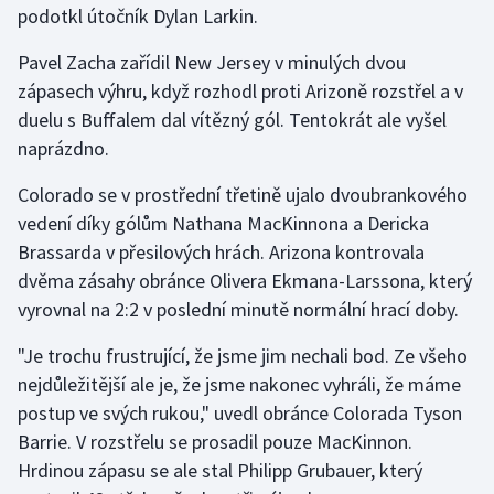
podotkl útočník Dylan Larkin.
Olympijské hry
Pavel Zacha zařídil New Jersey v minulých dvou
Parasport
zápasech výhru, když rozhodl proti Arizoně rozstřel a v
duelu s Buffalem dal vítězný gól. Tentokrát ale vyšel
Plavání
naprázdno.
Plážový volejbal
Colorado se v prostřední třetině ujalo dvoubrankového
vedení díky gólům Nathana MacKinnona a Dericka
Ragby
Brassarda v přesilových hrách. Arizona kontrovala
dvěma zásahy obránce Olivera Ekmana-Larssona, který
Rychlobruslení
vyrovnal na 2:2 v poslední minutě normální hrací doby.
Rychlostní kanoistika
"Je trochu frustrující, že jsme jim nechali bod. Ze všeho
nejdůležitější ale je, že jsme nakonec vyhráli, že máme
Short track
postup ve svých rukou," uvedl obránce Colorada Tyson
Barrie. V rozstřelu se prosadil pouze MacKinnon.
Sportovní střelba
Hrdinou zápasu se ale stal Philipp Grubauer, který