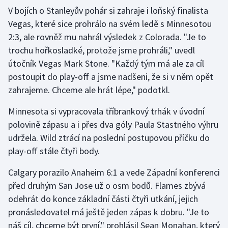
V bojích o Stanleyův pohár si zahraje i loňský finalista
Vegas, které sice prohrálo na svém ledě s Minnesotou
2:3, ale rovněž mu nahrál výsledek z Colorada. "Je to
trochu hořkosladké, protože jsme prohráli," uvedl
útočník Vegas Mark Stone. "Každý tým má ale za cíl
postoupit do play-off a jsme nadšeni, že si v něm opět
zahrajeme. Chceme ale hrát lépe," podotkl.
Minnesota si vypracovala tříbrankový trhák v úvodní
polovině zápasu a i přes dva góly Paula Stastného výhru
udržela. Wild ztrácí na poslední postupovou příčku do
play-off stále čtyři body.
Calgary porazilo Anaheim 6:1 a vede Západní konferenci
před druhým San Jose už o osm bodů. Flames zbývá
odehrát do konce základní části čtyři utkání, jejich
pronásledovatel má ještě jeden zápas k dobru. "Je to
náš cíl, chceme být první," prohlásil Sean Monahan, který