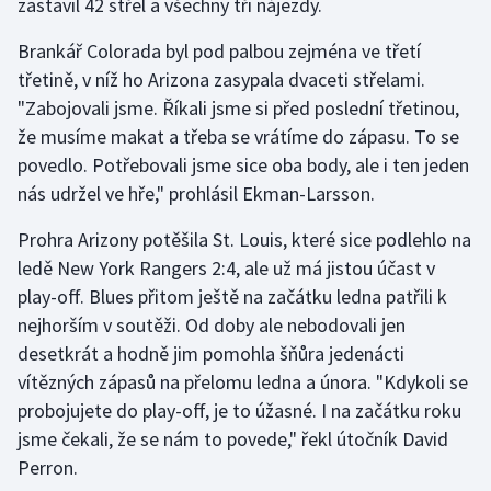
zastavil 42 střel a všechny tři nájezdy.
Stolní tenis
Brankář Colorada byl pod palbou zejména ve třetí
Triatlon
třetině, v níž ho Arizona zasypala dvaceti střelami.
"Zabojovali jsme. Říkali jsme si před poslední třetinou,
Veslování
že musíme makat a třeba se vrátíme do zápasu. To se
povedlo. Potřebovali jsme sice oba body, ale i ten jeden
Vodní slalom
nás udržel ve hře," prohlásil Ekman-Larsson.
Volejbal
Prohra Arizony potěšila St. Louis, které sice podlehlo na
ledě New York Rangers 2:4, ale už má jistou účast v
Ostatní
play-off. Blues přitom ještě na začátku ledna patřili k
nejhorším v soutěži. Od doby ale nebodovali jen
desetkrát a hodně jim pomohla šňůra jedenácti
vítězných zápasů na přelomu ledna a února. "Kdykoli se
probojujete do play-off, je to úžasné. I na začátku roku
jsme čekali, že se nám to povede," řekl útočník David
Perron.