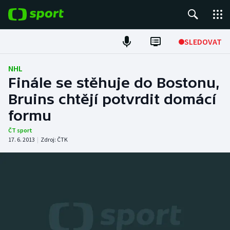
POPULÁRNÍ
SLEDOVAT
Fotbal
NHL
Finále se stěhuje do Bostonu,
Hokej
Bruins chtějí potvrdit domácí
formu
Tenis
ČT sport
Atletika
17. 6. 2013
|
Zdroj:
ČTK
Cyklistika
DALŠÍ SPORTY
Americký fotbal
NEPŘEHLÉDNĚTE