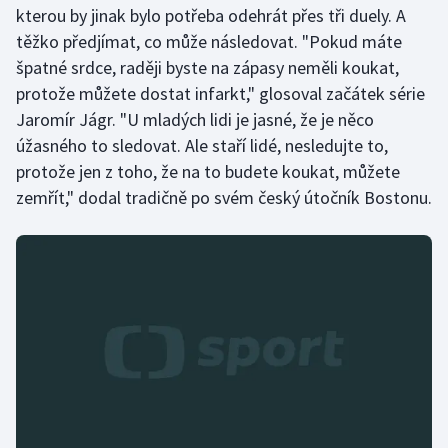
kterou by jinak bylo potřeba odehrát přes tři duely. A
těžko předjímat, co může následovat. "Pokud máte
Gymnastika
špatné srdce, raději byste na zápasy neměli koukat,
protože můžete dostat infarkt," glosoval začátek série
Házená
Jaromír Jágr. "U mladých lidi je jasné, že je něco
Jezdectví
úžasného to sledovat. Ale staří lidé, nesledujte to,
protože jen z toho, že na to budete koukat, můžete
Judo
zemřít," dodal tradičně po svém český útočník Bostonu.
Krasobruslení
Lezení
Lyže a snowboard
Moderní pětiboj
Motorsport