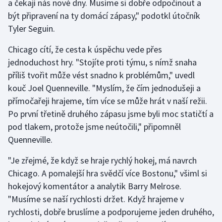
a čekají nás nové dny. Musíme si dobře odpočinout a
Stolní tenis
být připravení na ty domácí zápasy," podotkl útočník
Tyler Seguin.
Triatlon
Chicago cítí, že cesta k úspěchu vede přes
Veslování
jednoduchost hry. "Stojíte proti týmu, s nímž snaha
příliš tvořit může vést snadno k problémům," uvedl
Vodní slalom
kouč Joel Quenneville. "Myslím, že čím jednodušeji a
přímočařeji hrajeme, tím více se může hrát v naší režii.
Volejbal
Po první třetině druhého zápasu jsme byli moc statičtí a
pod tlakem, protože jsme neútočili," připomněl
Ostatní
Quenneville.
"Je zřejmé, že když se hraje rychlý hokej, má navrch
Chicago. A pomalejší hra svědčí více Bostonu," všiml si
hokejový komentátor a analytik Barry Melrose.
"Musíme se naší rychlosti držet. Když hrajeme v
rychlosti, dobře bruslíme a podporujeme jeden druhého,