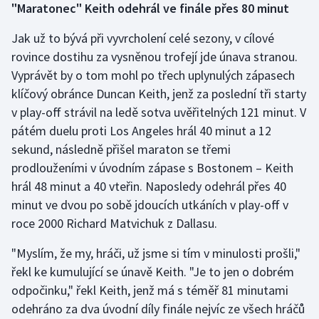
"Maratonec" Keith odehrál ve finále přes 80 minut
Jak už to bývá při vyvrcholení celé sezony, v cílové
rovince dostihu za vysněnou trofejí jde únava stranou.
Vyprávět by o tom mohl po třech uplynulých zápasech
klíčový obránce Duncan Keith, jenž za poslední tři starty
v play-off strávil na ledě sotva uvěřitelných 121 minut. V
pátém duelu proti Los Angeles hrál 40 minut a 12
sekund, následně přišel maraton se třemi
prodlouženími v úvodním zápase s Bostonem – Keith
hrál 48 minut a 40 vteřin. Naposledy odehrál přes 40
minut ve dvou po sobě jdoucích utkáních v play-off v
roce 2000 Richard Matvichuk z Dallasu.
"Myslím, že my, hráči, už jsme si tím v minulosti prošli,"
řekl ke kumulující se únavě Keith. "Je to jen o dobrém
odpočinku," řekl Keith, jenž má s téměř 81 minutami
odehráno za dva úvodní díly finále nejvíc ze všech hráčů