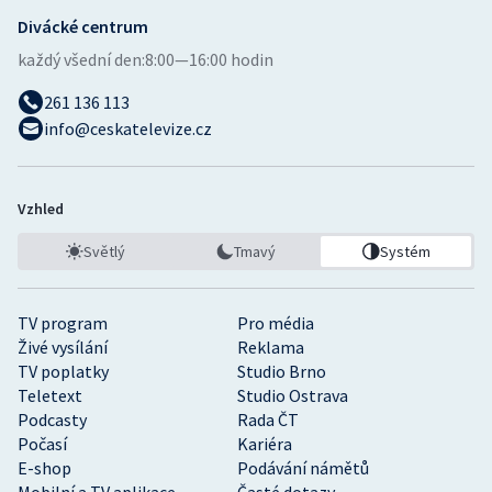
Divácké centrum
každý všední den:
8:00—16:00 hodin
261 136 113
info@ceskatelevize.cz
Vzhled
Světlý
Tmavý
Systém
TV program
Pro média
Živé vysílání
Reklama
TV poplatky
Studio Brno
Teletext
Studio Ostrava
Podcasty
Rada ČT
Počasí
Kariéra
E-shop
Podávání námětů
Mobilní a TV aplikace
Časté dotazy