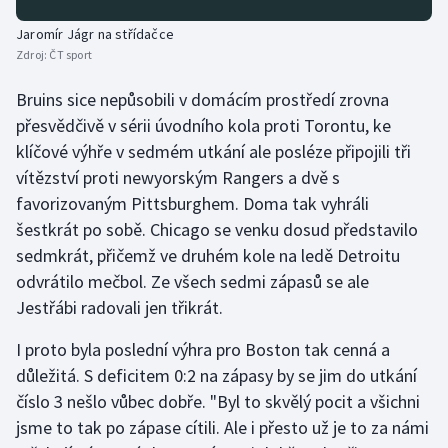
Olympijské hry
Jaromír Jágr na střídačce
Zdroj:
ČT sport
Parasport
Bruins sice nepůsobili v domácím prostředí zrovna
přesvědčivě v sérii úvodního kola proti Torontu, ke
Plavání
klíčové výhře v sedmém utkání ale posléze připojili tři
Plážový volejbal
vítězství proti newyorským Rangers a dvě s
favorizovaným Pittsburghem. Doma tak vyhráli
Ragby
šestkrát po sobě. Chicago se venku dosud představilo
sedmkrát, přičemž ve druhém kole na ledě Detroitu
Rychlobruslení
odvrátilo mečbol. Ze všech sedmi zápasů se ale
Jestřábi radovali jen třikrát.
Rychlostní kanoistika
I proto byla poslední výhra pro Boston tak cenná a
Short track
důležitá. S deficitem 0:2 na zápasy by se jim do utkání
číslo 3 nešlo vůbec dobře. "Byl to skvělý pocit a všichni
Sportovní střelba
jsme to tak po zápase cítili. Ale i přesto už je to za námi