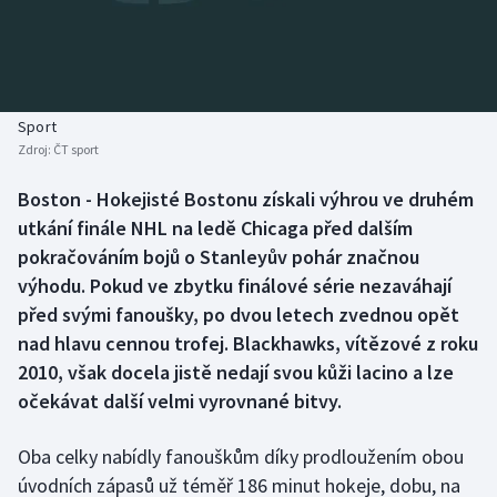
Baseball a softbal
Soutěže
Basketbal
Historické návraty
Biatlon
Aplikace ČT sport
Sport
Zdroj:
ČT sport
Boby a skeleton
AZ kvíz
Boston - Hokejisté Bostonu získali výhrou ve druhém
utkání finále NHL na ledě Chicaga před dalším
Box
pokračováním bojů o Stanleyův pohár značnou
Curling
výhodu. Pokud ve zbytku finálové série nezaváhají
před svými fanoušky, po dvou letech zvednou opět
Dostihy
nad hlavu cennou trofej. Blackhawks, vítězové z roku
2010, však docela jistě nedají svou kůži lacino a lze
Florbal
očekávat další velmi vyrovnané bitvy.
Futsal
Oba celky nabídly fanouškům díky prodloužením obou
úvodních zápasů už téměř 186 minut hokeje, dobu, na
Golf