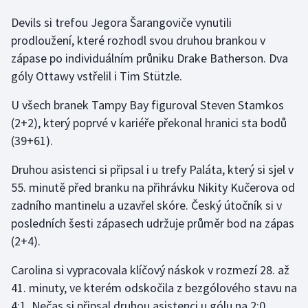
Stolní tenis
Devils si trefou Jegora Šarangoviče vynutili
prodloužení, které rozhodl svou druhou brankou v
Triatlon
zápase po individuálním průniku Drake Batherson. Dva
góly Ottawy vstřelil i Tim Stützle.
Veslování
U všech branek Tampy Bay figuroval Steven Stamkos
Vodní slalom
(2+2), který poprvé v kariéře překonal hranici sta bodů
(39+61).
Volejbal
Druhou asistenci si připsal i u trefy Paláta, který si sjel v
Ostatní
55. minutě před branku na přihrávku Nikity Kučerova od
zadního mantinelu a uzavřel skóre. Český útočník si v
posledních šesti zápasech udržuje průměr bod na zápas
(2+4).
Carolina si vypracovala klíčový náskok v rozmezí 28. až
41. minuty, ve kterém odskočila z bezgólového stavu na
4:1. Nečas si připsal druhou asistenci u gólu na 2:0.