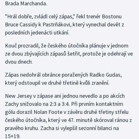
Brada Marchanda.
Olympijské hry
"Hrál dobře, zvládl celý zápas," řekl trenér Bostonu
Bruce Cassidy k Pastrňákovi, který vynechal devět z
Parasport
posledních jedenácti utkání.
Plavání
Kouč prozradil, že českého útočníka plánuje v jednom
ze dvou zbývajících zápasů šetřit, protože je odehrají ve
Plážový volejbal
dvou dnech.
Ragby
Zápas nedohrál obránce poražených Radko Gudas,
který odstoupil ve druhé třetině kvůli zranění.
Rychlobruslení
New Jersey v zápase ani jednou nevedlo a po akcích
Rychlostní kanoistika
Zachy snižovalo na 2:3 a 3:4. Při prvním kontaktním
gólu dorazil Nolan Foote v závěru druhé třetiny střelu
Short track
českého útočníka, který ve 47. minutě skóroval ránou z
pravého kruhu. Zacha si vylepšil sezonní bilanci na
Sportovní střelba
15+19.