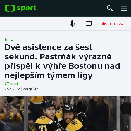
POPULÁRNÍ
SLEDOVAT
Fotbal
NHL
Dvě asistence za šest
Hokej
sekund. Pastrňák výrazně
přispěl k výhře Bostonu nad
Tenis
nejlepším týmem ligy
Atletika
ČT sport
27. 4. 2022
|
Zdroj:
ČTK
Cyklistika
DALŠÍ SPORTY
Americký fotbal
NEPŘEHLÉDNĚTE