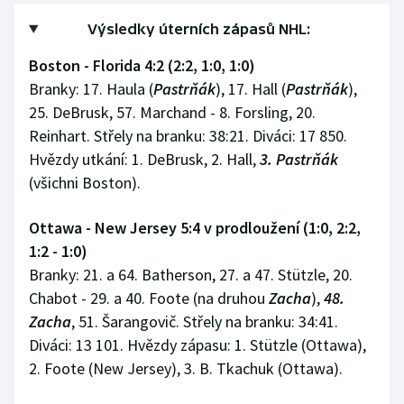
Výsledky úterních zápasů NHL:
Boston - Florida 4:2 (2:2, 1:0, 1:0)
Branky: 17. Haula (
Pastrňák
), 17. Hall (
Pastrňák
),
25. DeBrusk, 57. Marchand - 8. Forsling, 20.
Reinhart. Střely na branku: 38:21. Diváci: 17 850.
Hvězdy utkání: 1. DeBrusk, 2. Hall,
3. Pastrňák
(všichni Boston).
Ottawa - New Jersey 5:4 v prodloužení (1:0, 2:2,
1:2 - 1:0)
Branky: 21. a 64. Batherson, 27. a 47. Stützle, 20.
Chabot - 29. a 40. Foote (na druhou
Zacha
),
48.
Zacha
, 51. Šarangovič. Střely na branku: 34:41.
Diváci: 13 101. Hvězdy zápasu: 1. Stützle (Ottawa),
2. Foote (New Jersey), 3. B. Tkachuk (Ottawa).