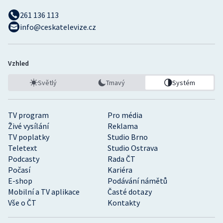
261 136 113
info@ceskatelevize.cz
Vzhled
Světlý
Tmavý
Systém
TV program
Pro média
Živé vysílání
Reklama
TV poplatky
Studio Brno
Teletext
Studio Ostrava
Podcasty
Rada ČT
Počasí
Kariéra
E-shop
Podávání námětů
Mobilní a TV aplikace
Časté dotazy
Vše o ČT
Kontakty