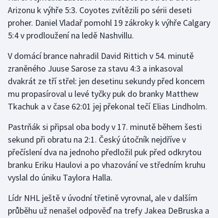
Arizonu k výhře 5:3. Coyotes zvítězili po sérii deseti
proher. Daniel Vladař pomohl 19 zákroky k výhře Calgary
Gymnastika
5:4 v prodloužení na ledě Nashvillu.
Házená
V domácí brance nahradil David Rittich v 54. minutě
zraněného Juuse Sarose za stavu 4:3 a inkasoval
Jezdectví
dvakrát ze tří střel: jen desetinu sekundy před koncem
Judo
mu propasíroval u levé tyčky puk do branky Matthew
Tkachuk a v čase 62:01 jej překonal tečí Elias Lindholm.
Krasobruslení
Pastrňák si připsal oba body v 17. minutě během šesti
sekund při obratu na 2:1. Český útočník nejdříve v
Lezení
přečíslení dva na jednoho předložil puk před odkrytou
Lyže a snowboard
branku Eriku Haulovi a po vhazování ve středním kruhu
vyslal do úniku Taylora Halla.
Moderní pětiboj
Lídr NHL ještě v úvodní třetině vyrovnal, ale v dalším
Motorsport
průběhu už nenašel odpověď na trefy Jakea DeBruska a