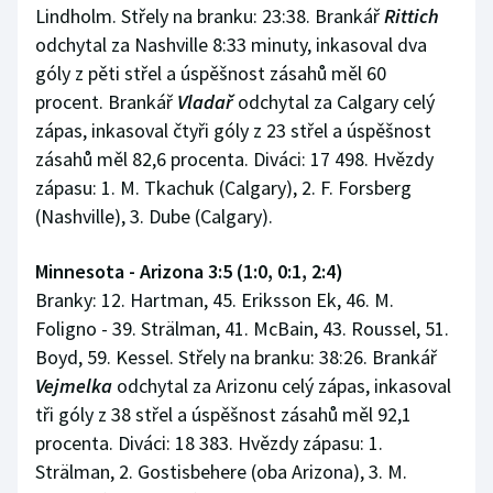
Lindholm. Střely na branku: 23:38. Brankář
Rittich
odchytal za Nashville 8:33 minuty, inkasoval dva
góly z pěti střel a úspěšnost zásahů měl 60
procent. Brankář
Vladař
odchytal za Calgary celý
zápas, inkasoval čtyři góly z 23 střel a úspěšnost
zásahů měl 82,6 procenta. Diváci: 17 498. Hvězdy
zápasu: 1. M. Tkachuk (Calgary), 2. F. Forsberg
(Nashville), 3. Dube (Calgary).
Minnesota - Arizona 3:5 (1:0, 0:1, 2:4)
Branky: 12. Hartman, 45. Eriksson Ek, 46. M.
Foligno - 39. Strälman, 41. McBain, 43. Roussel, 51.
Boyd, 59. Kessel. Střely na branku: 38:26. Brankář
Vejmelka
odchytal za Arizonu celý zápas, inkasoval
tři góly z 38 střel a úspěšnost zásahů měl 92,1
procenta. Diváci: 18 383. Hvězdy zápasu: 1.
Strälman, 2. Gostisbehere (oba Arizona), 3. M.