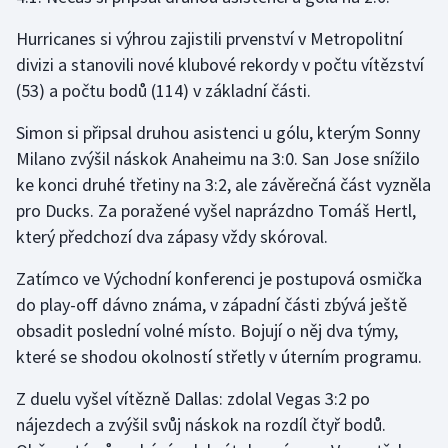
Hurricanes si výhrou zajistili prvenství v Metropolitní
divizi a stanovili nové klubové rekordy v počtu vítězství
(53) a počtu bodů (114) v základní části.
Simon si připsal druhou asistenci u gólu, kterým Sonny
Milano zvýšil náskok Anaheimu na 3:0. San Jose snížilo
ke konci druhé třetiny na 3:2, ale závěrečná část vyzněla
pro Ducks. Za poražené vyšel naprázdno Tomáš Hertl,
který předchozí dva zápasy vždy skóroval.
Zatímco ve Východní konferenci je postupová osmička
do play-off dávno známa, v západní části zbývá ještě
obsadit poslední volné místo. Bojují o něj dva týmy,
které se shodou okolností střetly v úterním programu.
Z duelu vyšel vítězně Dallas: zdolal Vegas 3:2 po
nájezdech a zvýšil svůj náskok na rozdíl čtyř bodů.