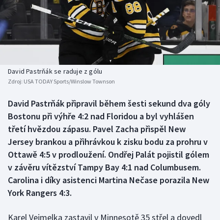
Baseball a softbal
Soutěže
Basketbal
Historické návraty
Biatlon
Aplikace ČT sport
David Pastrňák se raduje z gólu
Boby a skeleton
AZ kvíz
Zdroj:
USA TODAY Sports/Winslow Townson
Box
David Pastrňák připravil během šesti sekund dva góly
Bostonu při výhře 4:2 nad Floridou a byl vyhlášen
Curling
třetí hvězdou zápasu. Pavel Zacha přispěl New
Jersey brankou a přihrávkou k zisku bodu za prohru v
Dostihy
Ottawě 4:5 v prodloužení. Ondřej Palát pojistil gólem
v závěru vítězství Tampy Bay 4:1 nad Columbusem.
Florbal
Carolina i díky asistenci Martina Nečase porazila New
York Rangers 4:3.
Futsal
Karel Vejmelka zastavil v Minnesotě 35 střel a dovedl
Golf