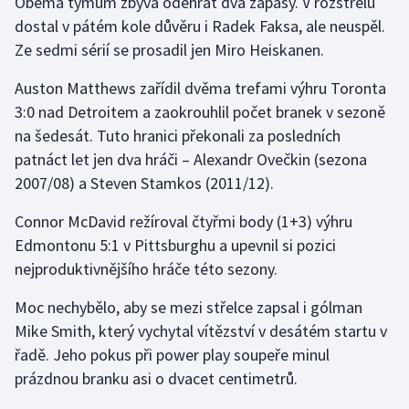
Oběma týmům zbývá odehrát dva zápasy. V rozstřelu
dostal v pátém kole důvěru i Radek Faksa, ale neuspěl.
Ze sedmi sérií se prosadil jen Miro Heiskanen.
Auston Matthews zařídil dvěma trefami výhru Toronta
3:0 nad Detroitem a zaokrouhlil počet branek v sezoně
na šedesát. Tuto hranici překonali za posledních
patnáct let jen dva hráči – Alexandr Ovečkin (sezona
2007/08) a Steven Stamkos (2011/12).
Connor McDavid režíroval čtyřmi body (1+3) výhru
Edmontonu 5:1 v Pittsburghu a upevnil si pozici
nejproduktivnějšího hráče této sezony.
Moc nechybělo, aby se mezi střelce zapsal i gólman
Mike Smith, který vychytal vítězství v desátém startu v
řadě. Jeho pokus při power play soupeře minul
prázdnou branku asi o dvacet centimetrů.