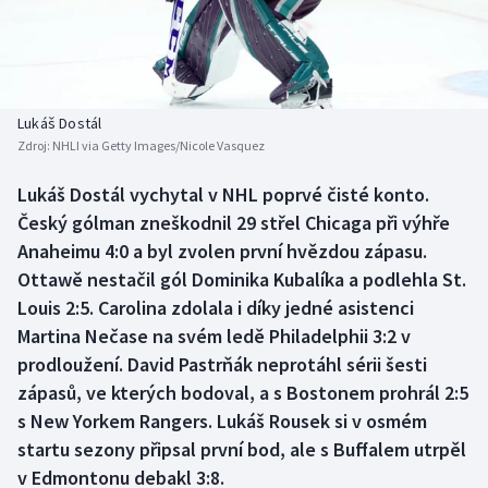
Baseball a softbal
Soutěže
Basketbal
Historické návraty
Biatlon
Aplikace ČT sport
Lukáš Dostál
Zdroj:
NHLI via Getty Images/Nicole Vasquez
Boby a skeleton
AZ kvíz
Lukáš Dostál vychytal v NHL poprvé čisté konto.
Český gólman zneškodnil 29 střel Chicaga při výhře
Box
Anaheimu 4:0 a byl zvolen první hvězdou zápasu.
Curling
Ottawě nestačil gól Dominika Kubalíka a podlehla St.
Louis 2:5. Carolina zdolala i díky jedné asistenci
Dostihy
Martina Nečase na svém ledě Philadelphii 3:2 v
prodloužení. David Pastrňák neprotáhl sérii šesti
Florbal
zápasů, ve kterých bodoval, a s Bostonem prohrál 2:5
s New Yorkem Rangers. Lukáš Rousek si v osmém
Futsal
startu sezony připsal první bod, ale s Buffalem utrpěl
v Edmontonu debakl 3:8.
Golf