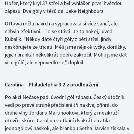
Hofer, který kryl 37 střel a byl vyhlášen první hvězdou
Stolní tenis
zápasu. Dva góly vítězů dal Jake Neighbours.
Triatlon
Ottawa měla navrch a vypracovala si více šancí, ale
nebyla efektivní. "To se stává. Je to hokej," uvedl
Veslování
Kubalík. "Někdy dáte čtyři góly z pěti střel, jindy
neskórujete ze třiceti. Měli jsme nějaké tyčky, dorážky,
Vodní slalom
jejich brankář několikrát dobře zakročil. Mohli jsme dát
Volejbal
více gólů, ale nepovedlo se," doplnil.
Ostatní
Carolina – Philadelphia 3:2 v prodloužení
Po akci Nečase padl úvodní gól zápasu. Český útočník
vedl po pravé straně přečíslení tři na dva, přihrál do
druhé vlny Jordanu Martinookovi, který z mezikruží
otevřel skóre. Carolina v utkání dvakrát ztratila
jednogólový náskok, ale brankou Setha Jarvise získala v