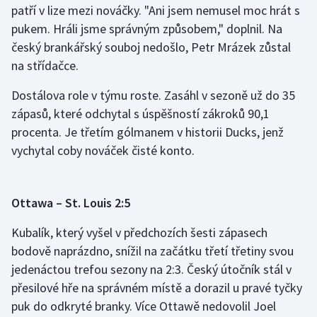
patří v lize mezi nováčky. "Ani jsem nemusel moc hrát s
Olympijské hry
pukem. Hráli jsme správným způsobem," doplnil. Na
český brankářský souboj nedošlo, Petr Mrázek zůstal
Parasport
na střídačce.
Plavání
Dostálova role v týmu roste. Zasáhl v sezoně už do 35
zápasů, které odchytal s úspěšností zákroků 90,1
Plážový volejbal
procenta. Je třetím gólmanem v historii Ducks, jenž
vychytal coby nováček čisté konto.
Ragby
Rychlobruslení
Ottawa – St. Louis 2:5
Rychlostní kanoistika
Kubalík, který vyšel v předchozích šesti zápasech
bodově naprázdno, snížil na začátku třetí třetiny svou
Short track
jedenáctou trefou sezony na 2:3. Český útočník stál v
přesilové hře na správném místě a dorazil u pravé tyčky
Sportovní střelba
puk do odkryté branky. Více Ottawě nedovolil Joel