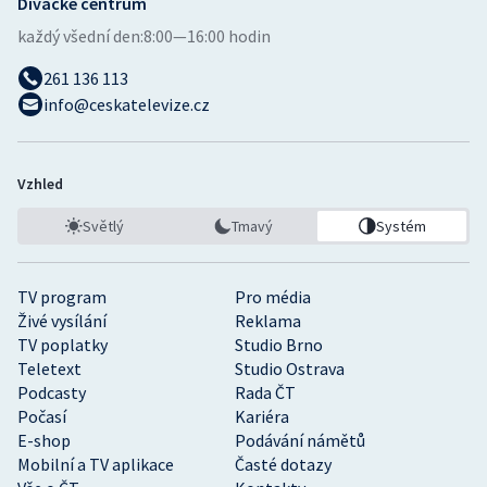
Divácké centrum
každý všední den:
8:00—16:00 hodin
261 136 113
info@ceskatelevize.cz
Vzhled
Světlý
Tmavý
Systém
TV program
Pro média
Živé vysílání
Reklama
TV poplatky
Studio Brno
Teletext
Studio Ostrava
Podcasty
Rada ČT
Počasí
Kariéra
E-shop
Podávání námětů
Mobilní a TV aplikace
Časté dotazy