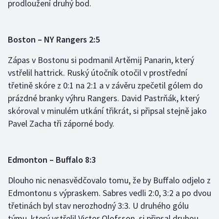
prodloužení druhý bod.
Boston – NY Rangers 2:5
Zápas v Bostonu si podmanil Artěmij Panarin, který
vstřelil hattrick. Ruský útočník otočil v prostřední
třetině skóre z 0:1 na 2:1 a v závěru zpečetil gólem do
prázdné branky výhru Rangers. David Pastrňák, který
skóroval v minulém utkání třikrát, si připsal stejně jako
Pavel Zacha tři záporné body.
Edmonton – Buffalo 8:3
Dlouho nic nenasvědčovalo tomu, že by Buffalo odjelo z
Edmontonu s výpraskem. Sabres vedli 2:0, 3:2 a po dvou
třetinách byl stav nerozhodný 3:3. U druhého gólu
týmu, který vstřelil Victor Olofsson, si připsal druhou