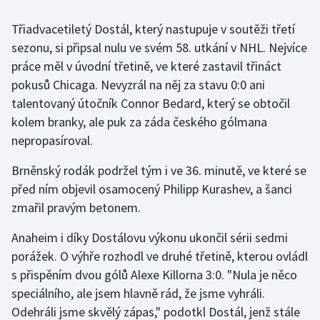
Třiadvacetiletý Dostál, který nastupuje v soutěži třetí
Gymnastika
sezonu, si připsal nulu ve svém 58. utkání v NHL. Nejvíce
práce měl v úvodní třetině, ve které zastavil třináct
Házená
pokusů Chicaga. Nevyzrál na něj za stavu 0:0 ani
Jezdectví
talentovaný útočník Connor Bedard, který se obtočil
kolem branky, ale puk za záda českého gólmana
Judo
nepropasíroval.
Brněnský rodák podržel tým i ve 36. minutě, ve které se
Krasobruslení
před ním objevil osamocený Philipp Kurashev, a šanci
Lezení
zmařil pravým betonem.
Anaheim i díky Dostálovu výkonu ukončil sérii sedmi
Lyže a snowboard
porážek. O výhře rozhodl ve druhé třetině, kterou ovládl
Moderní pětiboj
s přispěním dvou gólů Alexe Killorna 3:0. "Nula je něco
speciálního, ale jsem hlavně rád, že jsme vyhráli.
Motorsport
Odehráli jsme skvělý zápas," podotkl Dostál, jenž stále