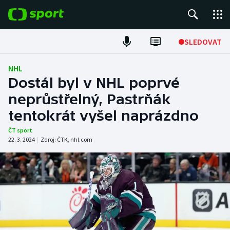
POPULÁRNÍ
SLEDOVAT
Fotbal
NHL
Dostál byl v NHL poprvé
Hokej
neprůstřelný, Pastrňák
tentokrát vyšel naprázdno
Tenis
ČT sport
Atletika
22. 3. 2024
|
Zdroj:
ČTK
,
nhl.com
Cyklistika
DALŠÍ SPORTY
Americký fotbal
NEPŘEHLÉDNĚTE