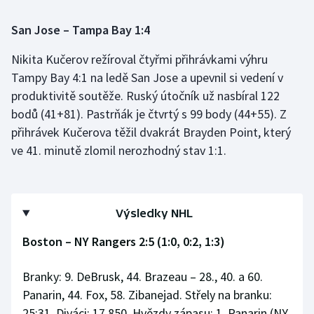
San Jose – Tampa Bay 1:4
Nikita Kučerov režíroval čtyřmi přihrávkami výhru
Tampy Bay 4:1 na ledě San Jose a upevnil si vedení v
produktivitě soutěže. Ruský útočník už nasbíral 122
bodů (41+81). Pastrňák je čtvrtý s 99 body (44+55). Z
přihrávek Kučerova těžil dvakrát Brayden Point, který
ve 41. minutě zlomil nerozhodný stav 1:1.
Výsledky NHL
Boston – NY Rangers 2:5 (1:0, 0:2, 1:3)
Branky: 9. DeBrusk, 44. Brazeau – 28., 40. a 60.
Panarin, 44. Fox, 58. Zibanejad. Střely na branku:
25:31. Diváci: 17 850. Hvězdy zápasu: 1. Panarin (NY