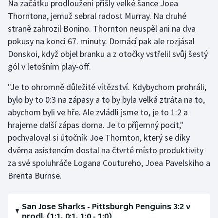
Na začátku prodloužení přišly velké šance Joea
Thorntona, jemuž sebral radost Murray. Na druhé
straně zahrozil Bonino. Thornton neuspěl ani na dva
pokusy na konci 67. minuty. Domácí pak ale rozjásal
Donskoi, když objel branku a z otočky vstřelil svůj šestý
gól v letošním play-off.
"Je to ohromně důležité vítězství. Kdybychom prohráli,
bylo by to 0:3 na zápasy a to by byla velká ztráta na to,
abychom byli ve hře. Ale zvládli jsme to, je to 1:2 a
hrajeme další zápas doma. Je to příjemný pocit,"
pochvaloval si útočník Joe Thornton, který se díky
dvěma asistencím dostal na čtvrté místo produktivity
za své spoluhráče Logana Coutureho, Joea Pavelskiho a
Brenta Burnse.
San Jose Sharks - Pittsburgh Penguins 3:2 v
prodl. (1:1, 0:1, 1:0 - 1:0)