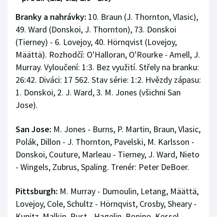
Branky a nahrávky:
10. Braun (J. Thornton, Vlasic),
49. Ward (Donskoi, J. Thornton), 73. Donskoi
(Tierney) - 6. Lovejoy, 40. Hörnqvist (Lovejoy,
Määttä). Rozhodčí: O'Halloran, O'Rourke - Amell, J.
Murray. Vyloučení: 1:3. Bez využití. Střely na branku:
26:42. Diváci: 17 562. Stav série: 1:2. Hvězdy zápasu:
1. Donskoi, 2. J. Ward, 3. M. Jones (všichni San
Jose).
San Jose:
M. Jones - Burns, P. Martin, Braun, Vlasic,
Polák, Dillon - J. Thornton, Pavelski, M. Karlsson -
Donskoi, Couture, Marleau - Tierney, J. Ward, Nieto
- Wingels, Zubrus, Spaling. Trenér: Peter DeBoer.
Pittsburgh:
M. Murray - Dumoulin, Letang, Määttä,
Lovejoy, Cole, Schultz - Hörnqvist, Crosby, Sheary -
Kunitz, Malkin, Rust - Hagelin, Bonino, Kessel -