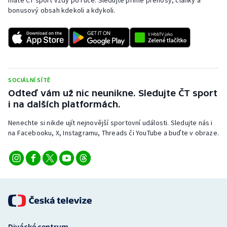
máte ČT sport vždy po ruce. Sledujte přímé přenosy, články a
bonusový obsah kdekoli a kdykoli.
SOCIÁLNÍ SÍTĚ
Odteď vám už nic neunikne. Sledujte ČT sport
i na dalších platformách.
Nenechte si nikde ujít nejnovější sportovní události. Sledujte nás i
na Facebooku, X, Instagramu, Threads či YouTube a buďte v obraze.
Divácké centrum