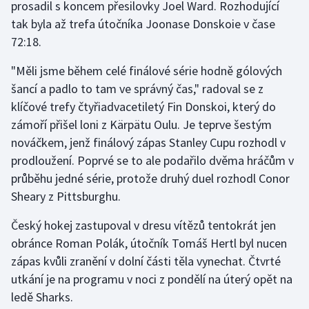
prosadil s koncem přesilovky Joel Ward. Rozhodující
tak byla až trefa útočníka Joonase Donskoie v čase
Gymnastika
72:18.
Házená
"Měli jsme během celé finálové série hodně gólových
šancí a padlo to tam ve správný čas," radoval se z
Jezdectví
klíčové trefy čtyřiadvacetiletý Fin Donskoi, který do
zámoří přišel loni z Kärpätu Oulu. Je teprve šestým
Judo
nováčkem, jenž finálový zápas Stanley Cupu rozhodl v
prodloužení. Poprvé se to ale podařilo dvěma hráčům v
Krasobruslení
průběhu jedné série, protože druhý duel rozhodl Conor
Sheary z Pittsburghu.
Lezení
Český hokej zastupoval v dresu vítězů tentokrát jen
Lyže a snowboard
obránce Roman Polák, útočník Tomáš Hertl byl nucen
zápas kvůli zranění v dolní části těla vynechat. Čtvrté
Moderní pětiboj
utkání je na programu v noci z pondělí na úterý opět na
ledě Sharks.
Motorsport