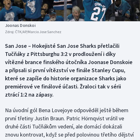
Baseball a softbal
Soutěže
Basketbal
Historické návraty
Joonas Donskoi
Zdroj:
ČTK/AP/Marcio Jose Sanchez
Biatlon
Aplikace ČT sport
San Jose – Hokejisté San Jose Sharks přetlačili
Boby a skeleton
AZ kvíz
Tučňáky z Pittsburghu 3:2 v prodloužení i díky
vítězné brance finského útočníka Joonase Donskoie
Box
a připsali si první vítězství ve finále Stanley Cupu,
které se zapíše do historie organizace Sharks jako
Curling
premiérové ve finálové účasti. Žraloci tak v sérii
ztrácí 1:2 na zápasy.
Dostihy
Florbal
Na úvodní gól Bena Lovejoye odpověděl ještě během
první třetiny Justin Braun. Patric Hörnqvist vrátil ve
Futsal
druhé části Tučňákům vedení, ale domácí dokázali
znovu kontrovat, když se před polovinou třetího dějství
Golf