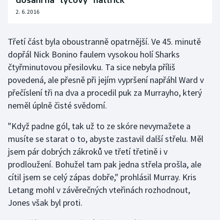
dosáhl na "tyčový" hattrick
2. 6. 2016
Třetí část byla oboustranně opatrnější. Ve 45. minutě
dopřál Nick Bonino faulem vysokou holí Sharks
čtyřminutovou přesilovku. Ta sice nebyla příliš
povedená, ale přesně při jejím vypršení napřáhl Ward v
přečíslení tři na dva a procedil puk za Murrayho, který
neměl úplně čisté svědomí.
"Když padne gól, tak už to ze skóre nevymažete a
musíte se starat o to, abyste zastavil další střelu. Měl
jsem pár dobrých zákroků ve třetí třetině i v
prodloužení. Bohužel tam pak jedna střela prošla, ale
cítil jsem se celý zápas dobře," prohlásil Murray. Kris
Letang mohl v závěrečných vteřinách rozhodnout,
Jones však byl proti.