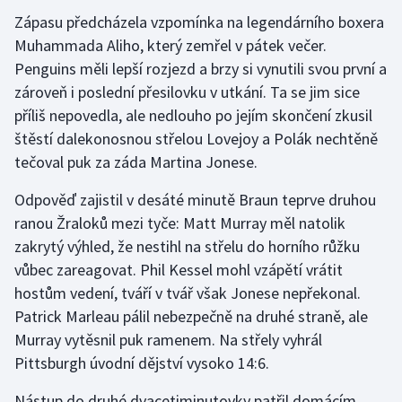
Zápasu předcházela vzpomínka na legendárního boxera
Olympijské hry
Muhammada Aliho, který zemřel v pátek večer.
Penguins měli lepší rozjezd a brzy si vynutili svou první a
Parasport
zároveň i poslední přesilovku v utkání. Ta se jim sice
Plavání
příliš nepovedla, ale nedlouho po jejím skončení zkusil
štěstí dalekonosnou střelou Lovejoy a Polák nechtěně
Plážový volejbal
tečoval puk za záda Martina Jonese.
Odpověď zajistil v desáté minutě Braun teprve druhou
Ragby
ranou Žraloků mezi tyče: Matt Murray měl natolik
Rychlobruslení
zakrytý výhled, že nestihl na střelu do horního růžku
vůbec zareagovat. Phil Kessel mohl vzápětí vrátit
Rychlostní kanoistika
hostům vedení, tváří v tvář však Jonese nepřekonal.
Patrick Marleau pálil nebezpečně na druhé straně, ale
Short track
Murray vytěsnil puk ramenem. Na střely vyhrál
Pittsburgh úvodní dějství vysoko 14:6.
Sportovní střelba
Nástup do druhé dvacetiminutovky patřil domácím,