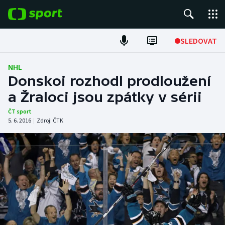
POPULÁRNÍ
SLEDOVAT
Fotbal
NHL
Donskoi rozhodl prodloužení
Hokej
a Žraloci jsou zpátky v sérii
Tenis
ČT sport
5. 6. 2016
|
Zdroj:
ČTK
Atletika
Cyklistika
DALŠÍ SPORTY
Americký fotbal
NEPŘEHLÉDNĚTE