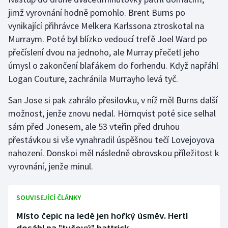
Stolní tenis
jimž vyrovnání hodně pomohlo. Brent Burns po
vynikající přihrávce Melkera Karlssona ztroskotal na
Triatlon
Murraym. Poté byl blízko vedoucí trefě Joel Ward po
přečíslení dvou na jednoho, ale Murray přečetl jeho
Veslování
úmysl o zakončení blafákem do forhendu. Když napřáhl
Logan Couture, zachránila Murrayho levá tyč.
Vodní slalom
San Jose si pak zahrálo přesilovku, v níž měl Burns další
Volejbal
možnost, jenže znovu nedal. Hörnqvist poté sice selhal
sám před Jonesem, ale 53 vteřin před druhou
Ostatní
přestávkou si vše vynahradil úspěšnou tečí Lovejoyova
nahození. Donskoi měl následně obrovskou příležitost k
vyrovnání, jenže minul.
SOUVISEJÍCÍ ČLÁNKY
Místo čepic na ledě jen hořký úsměv. Hertl