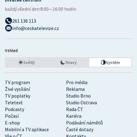
každý všední den:
8:00—16:00 hodin
261 136 113
info@ceskatelevize.cz
Vzhled
Světlý
Tmavý
Systém
TV program
Pro média
Živé vysílání
Reklama
TV poplatky
Studio Brno
Teletext
Studio Ostrava
Podcasty
Rada ČT
Počasí
Kariéra
E-shop
Podávání námětů
Mobilní a TV aplikace
Časté dotazy
Vše o ČT
Kontakty