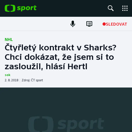
POPULÁRNÍ
SLEDOVAT
Fotbal
NHL
Čtyřletý kontrakt v Sharks?
Hokej
Chci dokázat, že jsem si to
zasloužil, hlásí Hertl
Tenis
sok
Atletika
2. 8. 2018
|
Zdroj:
ČT sport
Cyklistika
DALŠÍ SPORTY
Americký fotbal
NEPŘEHLÉDNĚTE