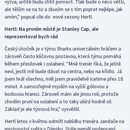
výzva, určitě budu chtít pomoct. Tlak bude o něco větší,
ale těším se na to a zkusím se s tím poprat nejlépe, jak
umím," popsal cíle do nové sezony Hertl.
Hertl: Na prvním místě je Stanley Cup, ale
reprezentoval bych rád
Český útočník je v týmu Sharks univerzálním hráčem a
zároveň často klíčovou postavou, která týmu pomáhá
během přesilovek i oslabení. "Mně trenér říká, že ještě
neví, jestli mě bude dávat na centra, nebo na křídlo. Já
jsem hrál všechno, měl jsem pravidelně icetime přes 18
minut. A samozřejmě myslím na vyšší gólovou a
bodovou hranici. Zároveň mám ale jinou roli, protože
chodím první na oslabení a to taky ubírá hodně sil.
Základ je ale týmová hra," vysvětlil.
Hertl letos v květnu odmítl nabídku trenéra Jandače na
mistrovství světa v Dánsku. Stále neměl podepsaný