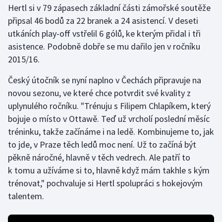
Hertl si v 79 zápasech základní části zámořské soutěže
připsal 46 bodů za 22 branek a 24 asistencí. V deseti
Gymnastika
utkáních play-off vstřelil 6 gólů, ke kterým přidal i tři
asistence. Podobně dobře se mu dařilo jen v ročníku
Házená
2015/16.
Jezdectví
Český útočník se nyní naplno v Čechách připravuje na
novou sezonu, ve které chce potvrdit své kvality z
Judo
uplynulého ročníku. "Trénuju s Filipem Chlapíkem, který
bojuje o místo v Ottawě. Teď už vrcholí poslední měsíc
Krasobruslení
tréninku, takže začínáme i na ledě. Kombinujeme to, jak
Lezení
to jde, v Praze těch ledů moc není. Už to začíná být
pěkně náročné, hlavně v těch vedrech. Ale patří to
Lyže a snowboard
k tomu a užíváme si to, hlavně když mám takhle s kým
trénovat," pochvaluje si Hertl spolupráci s hokejovým
Moderní pětiboj
talentem.
Motorsport