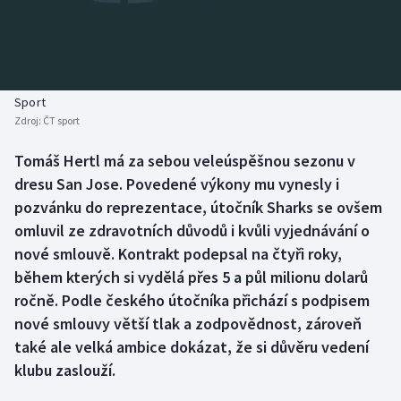
Baseball a softbal
Soutěže
Basketbal
Historické návraty
Biatlon
Aplikace ČT sport
Sport
Zdroj:
ČT sport
Boby a skeleton
AZ kvíz
Tomáš Hertl má za sebou veleúspěšnou sezonu v
dresu San Jose. Povedené výkony mu vynesly i
Box
pozvánku do reprezentace, útočník Sharks se ovšem
Curling
omluvil ze zdravotních důvodů i kvůli vyjednávání o
nové smlouvě. Kontrakt podepsal na čtyři roky,
Dostihy
během kterých si vydělá přes 5 a půl milionu dolarů
ročně. Podle českého útočníka přichází s podpisem
Florbal
nové smlouvy větší tlak a zodpovědnost, zároveň
také ale velká ambice dokázat, že si důvěru vedení
Futsal
klubu zaslouží.
Golf