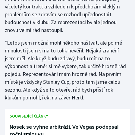
víceletý kontrakt a vzhledem k předchozím vleklým
problémům se zdravím se rozhodl upřednostnit
budoucnost v klubu. Za reprezentaci by ale jednou
znovu velmi rád nastoupil.
"Letos jsem možná mohl někoho naštvat, ale po mé
minulosti jsem si na to tolik nevěřil. Nějaká zranění
jsem měl. Ale když budu zdravý, budu mít na to
výkonnost a trenér si mě vybere, tak určitě hrozně rád
pojedu. Reprezentování mám hrozně rád. Na prvním
místě je vždycky Stanley Cup, proto tam jsme celou
sezonu. Ale když se to otevře, rád bych příští rok
klukům pomohl, řekl na závěr Hertl.
SOUVISEJÍCÍ ČLÁNKY
Nosek se vyhne arbitráži. Ve Vegas podepsal
roční smlouvu