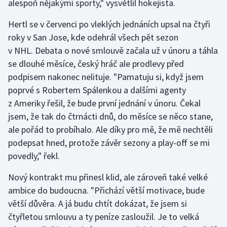
alespoň nějakými sporty," vysvětlil hokejista.
Stolní tenis
Hertl se v červenci po vleklých jednáních upsal na čtyři
Triatlon
roky v San Jose, kde odehrál všech pět sezon
v NHL. Debata o nové smlouvě začala už v únoru a táhla
Veslování
se dlouhé měsíce, český hráč ale prodlevy před
podpisem nakonec nelituje. "Pamatuju si, když jsem
Vodní slalom
poprvé s Robertem Spálenkou a dalšími agenty
z Ameriky řešil, že bude první jednání v únoru. Čekal
Volejbal
jsem, že tak do čtrnácti dnů, do měsíce se něco stane,
ale pořád to probíhalo. Ale díky pro mě, že mě nechtěli
Ostatní
podepsat hned, protože závěr sezony a play-off se mi
povedly," řekl.
Nový kontrakt mu přinesl klid, ale zároveň také velké
ambice do budoucna. "Přichází větší motivace, bude
větší důvěra. A já budu chtít dokázat, že jsem si
čtyřletou smlouvu a ty peníze zasloužil. Je to velká