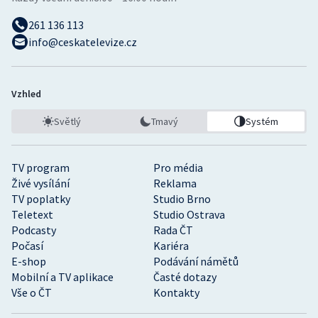
261 136 113
info@ceskatelevize.cz
Vzhled
Světlý
Tmavý
Systém
TV program
Pro média
Živé vysílání
Reklama
TV poplatky
Studio Brno
Teletext
Studio Ostrava
Podcasty
Rada ČT
Počasí
Kariéra
E-shop
Podávání námětů
Mobilní a TV aplikace
Časté dotazy
Vše o ČT
Kontakty