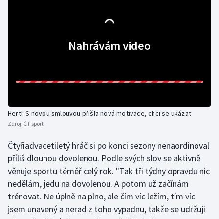
Olympijské hry
Parasport
Nahrávám video
Plavání
Plážový volejbal
Ragby
Hertl: S novou smlouvou přišla nová motivace, chci se ukázat
Zdroj:
ČT sport
Rychlobruslení
Čtyřiadvacetiletý hráč si po konci sezony nenaordinoval
Rychlostní kanoistika
příliš dlouhou dovolenou. Podle svých slov se aktivně
věnuje sportu téměř celý rok. "Tak tři týdny opravdu nic
Short track
nedělám, jedu na dovolenou. A potom už začínám
trénovat. Ne úplně na plno, ale čím víc ležím, tím víc
Sportovní střelba
jsem unavený a nerad z toho vypadnu, takže se udržuji