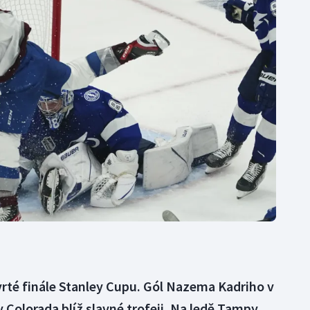
Moderní pětiboj
Triatlon
Motorsport
Veslování
Olympijské hry
Vodní slalom
Parasport
Volejbal
Plavání
Ostatní
Plážový volejbal
vrté finále Stanley Cupu. Gól Nazema Kadriho v
ty Colorada blíž slavné trofeji. Na ledě Tampy