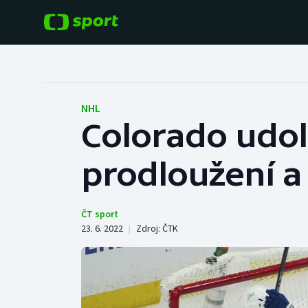
POPULÁRNÍ
DALŠÍ SPORTY
Fotbal
Americký fotbal
NHL
Colorado udo
Hokej
Baseball a softbal
prodloužení a
Tenis
Basketbal
Atletika
Biatlon
ČT sport
23. 6. 2022
|
Zdroj:
ČTK
Cyklistika
Boby a skeleton
Box