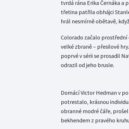
tvrdá rána Erika Černáka a p
třetina patřila obhájci Stan
hrál nesmírně obětavě, když
Colorado začalo prostřední 
velké zbraně – přesilové h
poprvé v sérii se prosadil 
odrazil od jeho brusle.
Domácí Victor Hedman v polo
potrestalo, krásnou individu
obranné modré čáře, prošel
bekhendem z pravého kruhu 