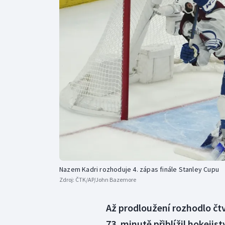
Curling
Dostihy
Florbal
Futsal
Golf
Gymnastika
Nazem Kadri rozhoduje 4. zápas finále Stanley Cupu
Zdroj:
ČTK/AP/John Bazemore
Až prodloužení rozhodlo čt
73. minutě přiblížil hokejis