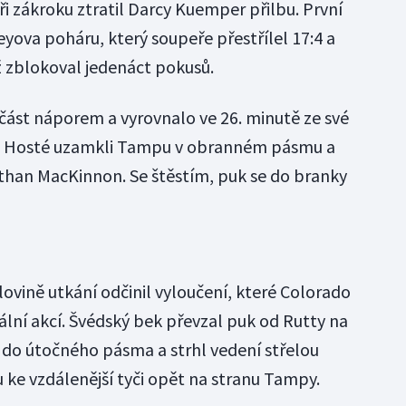
ři zákroku ztratil Darcy Kuemper přilbu. První
leyova poháru, který soupeře přestřílel 17:4 a
 zblokoval jedenáct pokusů.
část náporem a vyrovnalo ve 26. minutě ze své
ry. Hosté uzamkli Tampu v obranném pásmu a
Nathan MacKinnon. Se štěstím, puk se do branky
vině utkání odčinil vyloučení, které Colorado
ální akcí. Švédský bek převzal puk od Rutty na
 do útočného pásma a strhl vedení střelou
ke vzdálenější tyči opět na stranu Tampy.