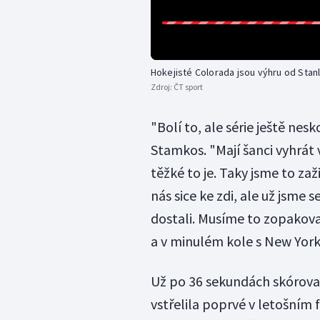
Hokejisté Colorada jsou výhru od Stan
Zdroj:
ČT sport
"Bolí to, ale série ještě ne
Stamkos. "Mají šanci vyhrát
těžké to je. Taky jsme to zaž
nás sice ke zdi, ale už jsme 
dostali. Musíme to zopakovat
a v minulém kole s New York
Už po 36 sekundách skóroval
vstřelila poprvé v letošním 