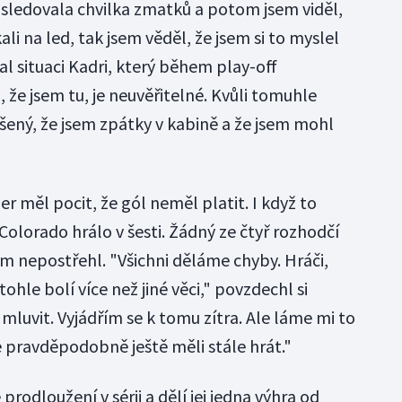
ásledovala chvilka zmatků a potom jsem viděl,
ali na led, tak jsem věděl, že jsem si to myslel
al situaci Kadri, který během play-off
, že jsem tu, je neuvěřitelné. Kvůli tomuhle
šený, že jsem zpátky v kabině a že jsem mohl
 měl pocit, že gól neměl platit. I když to
 Colorado hrálo v šesti. Žádný ze čtyř rozhodčí
ům nepostřehl. "Všichni děláme chyby. Hráči,
tohle bolí více než jiné věci," povzdechl si
mluvit. Vyjádřím se k tomu zítra. Ale láme mi to
e pravděpodobně ještě měli stále hrát."
prodloužení v sérii a dělí jej jedna výhra od