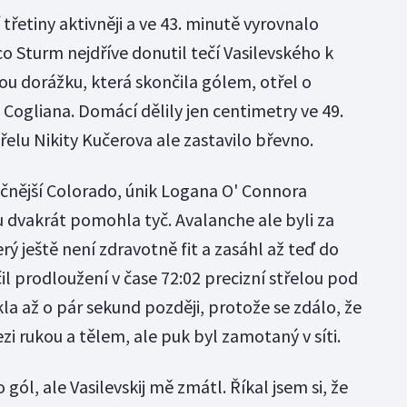
 třetiny aktivněji a ve 43. minutě vyrovnalo
o Sturm nejdříve donutil tečí Vasilevského k
u dorážku, která skončila gólem, otřel o
Cogliana. Domácí dělily jen centimetry ve 49.
řelu Nikity Kučerova ale zastavilo břevno.
čnější Colorado, únik Logana O' Connora
mu dvakrát pomohla tyč. Avalanche ale byli za
rý ještě není zdravotně fit a zasáhl až teď do
čil prodloužení v čase 72:02 precizní střelou pod
a až o pár sekund později, protože se zdálo, že
zi rukou a tělem, ale puk byl zamotaný v síti.
 gól, ale Vasilevskij mě zmátl. Říkal jsem si, že