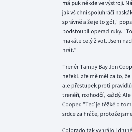
má puk někde ve výstroji. N
jak všichni spoluhráči naskák
správně a že je to gól," pops
podstoupil operaci ruky. "To
makáte celý život. Jsem nad
hrát."
Trenér Tampy Bay Jon Cooper
neřekl, zřejmě měl za to, že
ale přestupek proti pravidl
trenéři, rozhodčí, každý. Ale 
Cooper. "Teď je těžké o tom 
srdce za hráče, protože jsm
Colorado tak vyhrálo i druhé 