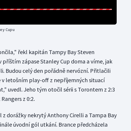
ley Cupu
skončila," řekl kapitán Tampy Bay Steven
 v příštím zápase Stanley Cup doma a víme, jak
ili. Budou celý den pořádně nervózní. Přitlačili
se v letošním play-off z nepříjemných situací
," uvedl. Jeho tým otočil sérii s Torontem z 2:3
 Rangers z 0:2.
 z dorážky nekrytý Anthony Cirelli a Tampa Bay
finále úvodní gól utkání. Brance předcházela