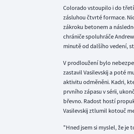
Colorado vstoupilo i do třetí
zásluhou čtvrté formace. Nic
zákroku betonem a následno
chrániče spoluhráče Andrew 
minutě od dalšího vedení, st
V prodloužení bylo nebezpe
zastavil Vasilevskij a poté 
aktivitu odměněni. Kadri, kte
prvního zápasu v sérii, ukon
břevno. Radost hostí propukl
Vasilevskij ztlumil kotouč me
"Hned jsem si myslel, že je to