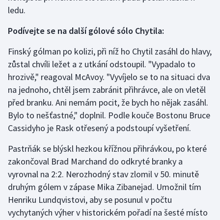
ledu.
Olympijské hry
Podívejte se na další gólové sólo Chytila:
Parasport
Finský gólman po kolizi, při níž ho Chytil zasáhl do hlavy,
Plavání
zůstal chvíli ležet a z utkání odstoupil. "Vypadalo to
hrozivě," reagoval McAvoy. "Vyvíjelo se to na situaci dva
Plážový volejbal
na jednoho, chtěl jsem zabránit přihrávce, ale on vletěl
před branku. Ani nemám pocit, že bych ho nějak zasáhl.
Ragby
Bylo to nešťastné," doplnil. Podle kouče Bostonu Bruce
Cassidyho je Rask otřesený a podstoupí vyšetření.
Rychlobruslení
Pastrňák se blýskl hezkou křížnou přihrávkou, po které
Rychlostní kanoistika
zakončoval Brad Marchand do odkryté branky a
vyrovnal na 2:2. Nerozhodný stav zlomil v 50. minutě
Short track
druhým gólem v zápase Mika Zibanejad. Umožnil tím
Henriku Lundqvistovi, aby se posunul v počtu
Sportovní střelba
vychytaných výher v historickém pořadí na šesté místo