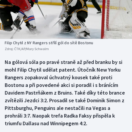
Baseball a softbal
Soutěže
Basketbal
Historické návraty
Biatlon
Aplikace ČT sport
Filip Chytil z NY Rangers střílí gól do sítě Bostonu
Boby a skeleton
AZ kvíz
Zdroj:
ČTK/AP/Mary Schwalm
Box
Na gólová sóla po pravé straně až před branku by si
mohl Filip Chytil udělat patent. Útočník New Yorku
Curling
Rangers zopakoval úchvatný kousek také proti
Bostonu a při povedené akci si poradil i s bránícím
Dostihy
Davidem Pastrňákem z Bruins. Také díky této brance
zvítězili Jezdci 3:2. Prosadil se také Dominik Simon z
Florbal
Pittsburghu, Penguins ale nestačili na Vegas a
prohráli 3:7. Naopak trefa Radka Faksy přispěla k
Futsal
triumfu Dallasu nad Winnipegem 4:2.
Golf