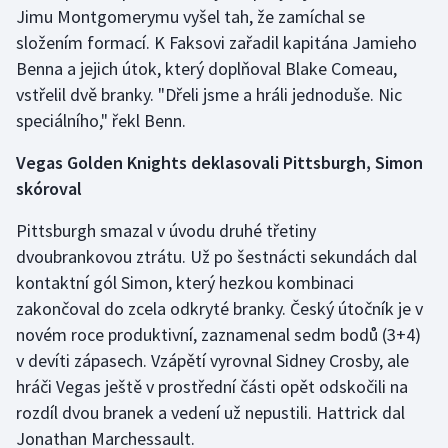
Jimu Montgomerymu vyšel tah, že zamíchal se
složením formací. K Faksovi zařadil kapitána Jamieho
Benna a jejich útok, který doplňoval Blake Comeau,
vstřelil dvě branky. "Dřeli jsme a hráli jednoduše. Nic
speciálního," řekl Benn.
Vegas Golden Knights deklasovali Pittsburgh, Simon
skóroval
Pittsburgh smazal v úvodu druhé třetiny
dvoubrankovou ztrátu. Už po šestnácti sekundách dal
kontaktní gól Simon, který hezkou kombinaci
zakončoval do zcela odkryté branky. Český útočník je v
novém roce produktivní, zaznamenal sedm bodů (3+4)
v devíti zápasech. Vzápětí vyrovnal Sidney Crosby, ale
hráči Vegas ještě v prostřední části opět odskočili na
rozdíl dvou branek a vedení už nepustili. Hattrick dal
Jonathan Marchessault.