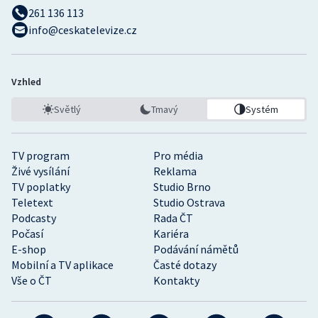
261 136 113
info@ceskatelevize.cz
Vzhled
Světlý
Tmavý
Systém
TV program
Pro média
Živé vysílání
Reklama
TV poplatky
Studio Brno
Teletext
Studio Ostrava
Podcasty
Rada ČT
Počasí
Kariéra
E-shop
Podávání námětů
Mobilní a TV aplikace
Časté dotazy
Vše o ČT
Kontakty