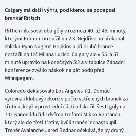
Calgary má další výhru, pod kterou se podepsal
brankář Rittich
Rittich inkasoval oba góly v rozmezí 40. až 45. minuty,
kterými Edmonton snížil na 2:3. Nejdříve ho překonal
zblízka Ryan Nugent-Hopkins a při druhé brance
nestačil na teč Milana Lucice. Calgary ale v 55. a 57.
minutě upravilo na konečných 5:2 a v tabulce Západní
konference zvýšilo náskok na pět bodů před
Winnipegem.
Colorado deklasovalo Los Angeles 7:1. Domácí
vyrovnali klubový rekord v počtu vstřelených branek za
třetinu, když v prostřední části odskočili šesti góly na
7:0. Kanonádu řídil dvěma trefami Mikko Rantanen,
který ale do třetí třetiny kvůli zranění nenastoupil.
Trenér Avalanche Jared Bednar očekává, že by druhý