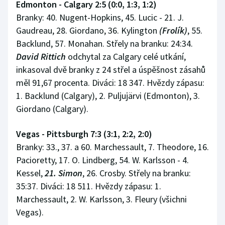
Edmonton - Calgary 2:5 (0:0, 1:3, 1:2)
Branky: 40. Nugent-Hopkins, 45. Lucic - 21. J.
Gaudreau, 28. Giordano, 36. Kylington
(Frolík)
, 55.
Backlund, 57. Monahan. Střely na branku: 24:34.
David Rittich
odchytal za Calgary celé utkání,
inkasoval dvě branky z 24 střel a úspěšnost zásahů
měl 91,67 procenta. Diváci: 18 347. Hvězdy zápasu:
1. Backlund (Calgary), 2. Puljujärvi (Edmonton), 3.
Giordano (Calgary).
Vegas - Pittsburgh 7:3 (3:1, 2:2, 2:0)
Branky: 33., 37. a 60. Marchessault, 7. Theodore, 16.
Pacioretty, 17. O. Lindberg, 54. W. Karlsson - 4.
Kessel,
21. Simon
, 26. Crosby. Střely na branku:
35:37. Diváci: 18 511. Hvězdy zápasu: 1.
Marchessault, 2. W. Karlsson, 3. Fleury (všichni
Vegas).