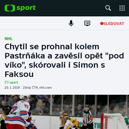
POPULÁRNÍ
SLEDOVAT
Fotbal
NHL
Chytil se prohnal kolem
Hokej
Pastrňáka a zavěsil opět "pod
víko", skórovali i Simon s
Tenis
Faksou
Atletika
ČT sport
20. 1. 2019
|
Zdroj:
ČTK
,
nhl.com
Cyklistika
DALŠÍ SPORTY
Americký fotbal
NEPŘEHLÉDNĚTE