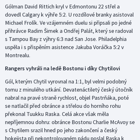
Gólman David Rittich kryl v Edmontonu 22 střel a
dovedl Calgary k výhře 5:2. U rozdílové branky asistoval
Gymnastika
Michael Frolík. Ve vzájemném duelu si připsali po jedné
Házená
přihrávce Radim Šimek a Ondřej Palát, který se radoval
s Tampou Bay z výhry 6:3 nad San Jose. Philadelphia
Jezdectví
uspěla i s přispěním asistence Jakuba Voráčka 5:2 v
Montrealu.
Judo
Rangers vyhráli na ledě Bostonu i díky Chytilovi
Krasobruslení
Gól, kterým Chytil vyrovnal na 1:1, byl velmi podobný
tomu z minulého utkání. Devatenáctiletý český útočník
Lezení
nabral na pravé straně rychlost, objel Pastrňáka, poté
Lyže a snowboard
se natlačil před obránce a střelou do horního rohu
překonal Tuukku Raska. Celá akce však měla
Moderní pětiboj
nepříjemnou dohru: obránce Bostonu Charlie McAvoy se
s Chytilem srazil hned po jeho zakončení a český
Motorsport
hokejista při nekontrolovaném pádu poslal Raska k