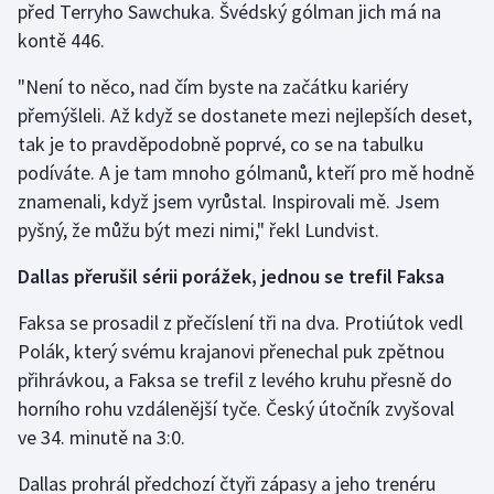
před Terryho Sawchuka. Švédský gólman jich má na
Stolní tenis
kontě 446.
Triatlon
"Není to něco, nad čím byste na začátku kariéry
přemýšleli. Až když se dostanete mezi nejlepších deset,
Veslování
tak je to pravděpodobně poprvé, co se na tabulku
podíváte. A je tam mnoho gólmanů, kteří pro mě hodně
Vodní slalom
znamenali, když jsem vyrůstal. Inspirovali mě. Jsem
Volejbal
pyšný, že můžu být mezi nimi," řekl Lundvist.
Dallas přerušil sérii porážek, jednou se trefil Faksa
Ostatní
Faksa se prosadil z přečíslení tři na dva. Protiútok vedl
Polák, který svému krajanovi přenechal puk zpětnou
přihrávkou, a Faksa se trefil z levého kruhu přesně do
horního rohu vzdálenější tyče. Český útočník zvyšoval
ve 34. minutě na 3:0.
Dallas prohrál předchozí čtyři zápasy a jeho trenéru