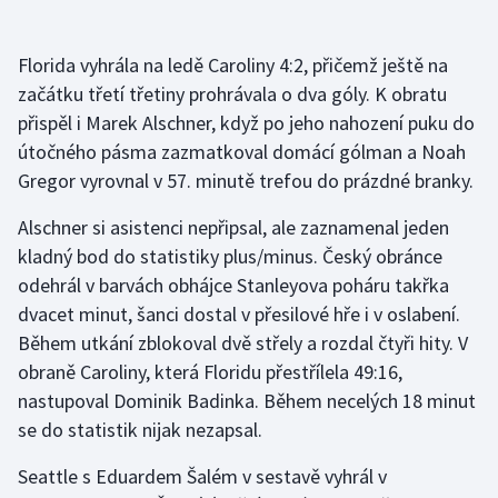
Olympijské hry
Florida vyhrála na ledě Caroliny 4:2, přičemž ještě na
Parasport
začátku třetí třetiny prohrávala o dva góly. K obratu
přispěl i Marek Alschner, když po jeho nahození puku do
Plavání
útočného pásma zazmatkoval domácí gólman a Noah
Gregor vyrovnal v 57. minutě trefou do prázdné branky.
Plážový volejbal
Alschner si asistenci nepřipsal, ale zaznamenal jeden
Ragby
kladný bod do statistiky plus/minus. Český obránce
odehrál v barvách obhájce Stanleyova poháru takřka
Rychlobruslení
dvacet minut, šanci dostal v přesilové hře i v oslabení.
Během utkání zblokoval dvě střely a rozdal čtyři hity. V
Rychlostní kanoistika
obraně Caroliny, která Floridu přestřílela 49:16,
nastupoval Dominik Badinka. Během necelých 18 minut
Short track
se do statistik nijak nezapsal.
Sportovní střelba
Seattle s Eduardem Šalém v sestavě vyhrál v