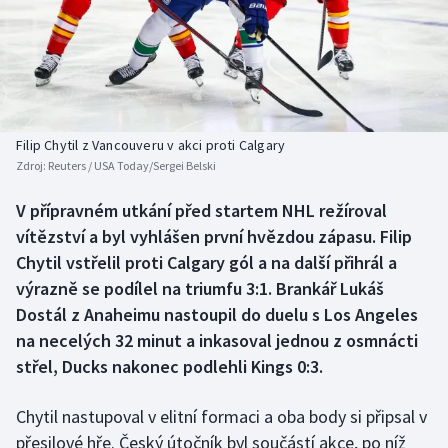
Baseball a softbal
Soutěže
Basketbal
Historické návraty
Biatlon
Aplikace ČT sport
Filip Chytil z Vancouveru v akci proti Calgary
Boby a skeleton
AZ kvíz
Zdroj:
Reuters / USA Today/Sergei Belski
Box
V přípravném utkání před startem NHL režíroval
vítězství a byl vyhlášen první hvězdou zápasu. Filip
Curling
Chytil vstřelil proti Calgary gól a na další přihrál a
výrazně se podílel na triumfu 3:1. Brankář Lukáš
Dostihy
Dostál z Anaheimu nastoupil do duelu s Los Angeles
na necelých 32 minut a inkasoval jednou z osmnácti
Florbal
střel, Ducks nakonec podlehli Kings 0:3.
Futsal
Chytil nastupoval v elitní formaci a oba body si připsal v
přesilové hře. Český útočník byl součástí akce, po níž
Golf