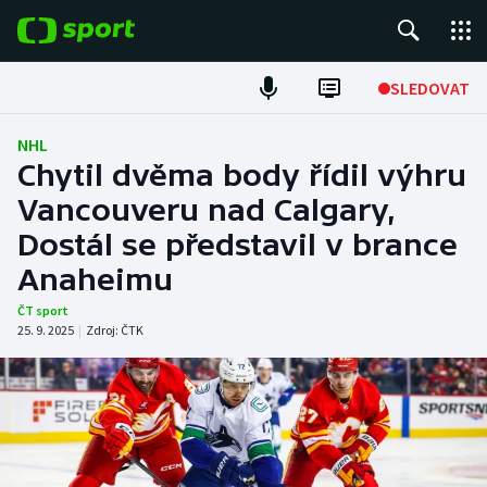
POPULÁRNÍ
SLEDOVAT
Fotbal
NHL
Chytil dvěma body řídil výhru
Hokej
Vancouveru nad Calgary,
Dostál se představil v brance
Tenis
Anaheimu
Atletika
ČT sport
25. 9. 2025
|
Zdroj:
ČTK
Cyklistika
DALŠÍ SPORTY
Americký fotbal
NEPŘEHLÉDNĚTE