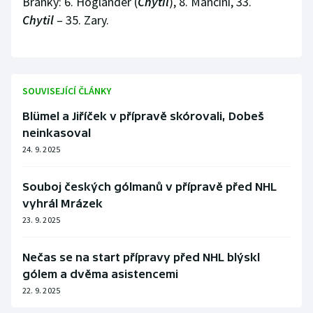
Branky: 6. Höglander (
Chytil
), 8. Mancini, 33.
Chytil
– 35. Zary.
SOUVISEJÍCÍ ČLÁNKY
Blümel a Jiříček v přípravě skórovali, Dobeš
neinkasoval
24. 9. 2025
Souboj českých gólmanů v přípravě před NHL
vyhrál Mrázek
23. 9. 2025
Nečas se na start přípravy před NHL blýskl
gólem a dvěma asistencemi
22. 9. 2025