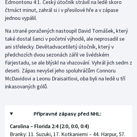
Edmontonu 4:1. Český útočník strávil na ledě skoro
Stolní tenis
čtrnáct minut, zahrál si i v přesilové hře a v zápase
jednou vypálil.
Triatlon
Na straně poražených nastoupil David Tomášek, který
Veslování
také dostal šanci v početní výhodě, ale neprosadil se
ani střelecky. Devětadvacetiletý útočník, který v
Vodní slalom
předchozích dvou sezonách zářil ve švédském
Färjestadu, se ale blýskl na vhazování. Vyhrál jich sedm z
Volejbal
deseti. Zápas nevyšel jeho spoluhráčům Connoru
Ostatní
McDavidovi a Leonu Draisaitlovi, oba byli na ledě u tří
inkasovaných gólů.
Přípravné zápasy před NHL:
Carolina – Florida 2:4 (2:0, 0:0, 0:4)
Branky: 11. Suzuki, 17. Kotkaniemi – 44. Harpur, 57.