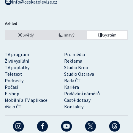
info@ceskatelevize.cz
Vzhled
Světlý
Tmavý
Systém
TV program
Pro média
Živé vysílání
Reklama
TV poplatky
Studio Brno
Teletext
Studio Ostrava
Podcasty
Rada ČT
Počasí
Kariéra
E-shop
Podávání námětů
Mobilní a TV aplikace
Časté dotazy
Vše o ČT
Kontakty