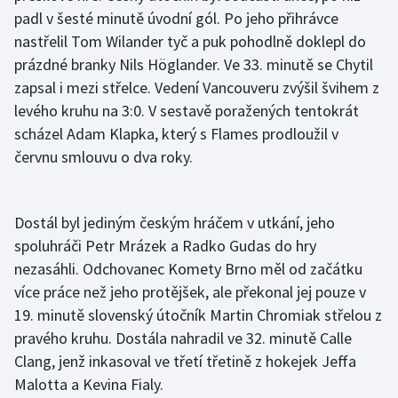
padl v šesté minutě úvodní gól. Po jeho přihrávce
nastřelil Tom Wilander tyč a puk pohodlně doklepl do
Gymnastika
prázdné branky Nils Höglander. Ve 33. minutě se Chytil
Házená
zapsal i mezi střelce. Vedení Vancouveru zvýšil švihem z
levého kruhu na 3:0. V sestavě poražených tentokrát
Jezdectví
scházel Adam Klapka, který s Flames prodloužil v
červnu smlouvu o dva roky.
Judo
Krasobruslení
Dostál byl jediným českým hráčem v utkání, jeho
spoluhráči Petr Mrázek a Radko Gudas do hry
Lezení
nezasáhli. Odchovanec Komety Brno měl od začátku
více práce než jeho protějšek, ale překonal jej pouze v
Lyže a snowboard
19. minutě slovenský útočník Martin Chromiak střelou z
pravého kruhu. Dostála nahradil ve 32. minutě Calle
Moderní pětiboj
Clang, jenž inkasoval ve třetí třetině z hokejek Jeffa
Motorsport
Malotta a Kevina Fialy.