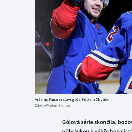
Curling
Dostihy
Florbal
Futsal
Golf
Gymnastika
Artěmij Panarin slaví gól s Filipem Chytilem
Zdroj:
AP/Adam Hunger
Gólová série skončila, bodov
přihrávkou k výhře hokejis