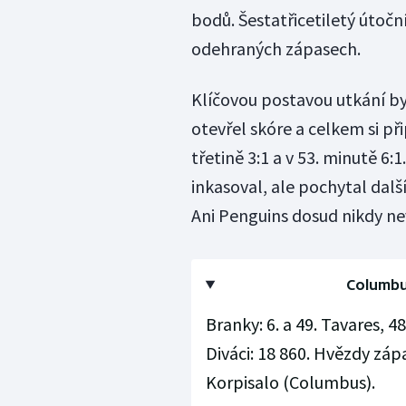
bodů. Šestatřicetiletý útočn
odehraných zápasech.
Klíčovou postavou utkání byl
otevřel skóre a celkem si při
třetině 3:1 a v 53. minutě 6
inkasoval, ale pochytal další
Ani Penguins dosud nikdy nevy
Columbus
Branky: 6. a 49. Tavares, 48
Diváci: 18 860. Hvězdy záp
Korpisalo (Columbus).