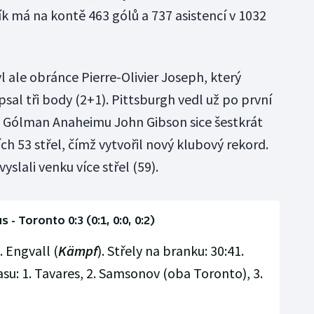
ík má na kontě 463 gólů a 737 asistencí v 1032
 ale obránce Pierre-Olivier Joseph, který
psal tři body (2+1). Pittsburgh vedl už po první
:1. Gólman Anaheimu John Gibson sice šestkrát
ch 53 střel, čímž vytvořil nový klubový rekord.
slali venku více střel (59).
 - Toronto 0:3 (0:1, 0:0, 0:2)
. Engvall (
Kämpf
). Střely na branku: 30:41.
asu: 1. Tavares, 2. Samsonov (oba Toronto), 3.