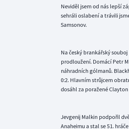
Neviděl jsem od nás lepší zá
sehráli oslabení a trávili 
Samsonov.
Na český brankářský souboj n
prodloužení. Domácí Petr Mrá
náhradních gólmanů. Blackha
0:2. Hlavním strůjcem obrat
dosáhl za poražené Clayton 
Jevgenij Malkin podpořil dv
Anaheimu a stal se 51. hráče