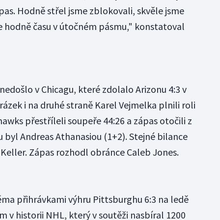
pas. Hodně střel jsme zblokovali, skvěle jsme
jsme hodně času v útočném pásmu," konstatoval
edošlo v Chicagu, které zdolalo Arizonu 4:3 v
zek i na druhé straně Karel Vejmelka plnili roli
wks přestříleli soupeře 44:26 a zápas otočili z
u byl Andreas Athanasiou (1+2). Stejné bilance
Keller. Zápas rozhodl obránce Caleb Jones.
ěma přihrávkami výhru Pittsburghu 6:3 na ledě
m v historii NHL, který v soutěži nasbíral 1200