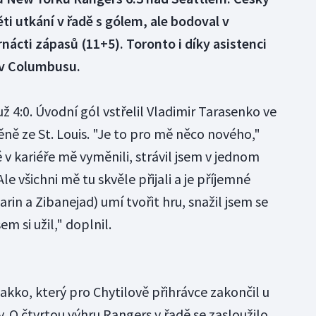
ěti utkání v řadě s gólem, ale bodoval v
nácti zápasů (11+5). Toronto i díky asistenci
 v Columbusu.
ž 4:0. Úvodní gól vstřelil Vladimir Tarasenko ve
ě ze St. Louis. "Je to pro mě něco nového,"
 v kariéře mě vyměnili, strávil jsem v jednom
le všichni mě tu skvěle přijali a je příjemné
rin a Zibanejad) umí tvořit hru, snažil jsem se
m si užil," doplnil.
akko, který pro Chytilově přihrávce zakončil u
. O čtvrtou výhru Rangers v řadě se zasloužilo