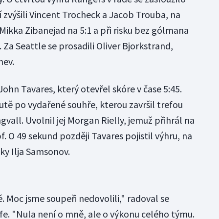
ní zvýšili Vincent Trocheck a Jacob Trouba, na
l Mikka Zibanejad na 5:1 a při risku bez gólmana
 Za Seattle se prosadili Oliver Bjorkstrand,
nev.
John Tavares, který otevřel skóre v čase 5:45.
utě po vydařené souhře, kterou završil trefou
vall. Uvolnil jej Morgan Rielly, jemuž přihrál na
. O 49 sekund později Tavares pojistil výhru, na
oky Ilja Samsonov.
ě. Moc jsme soupeři nedovolili," radoval se
e. "Nula není o mně, ale o výkonu celého týmu.