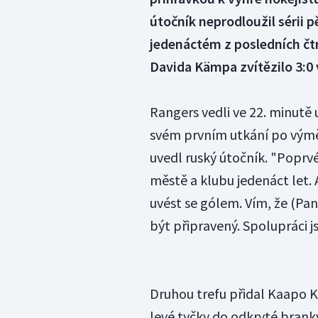
útočník neprodloužil sérii p
jedenáctém z posledních čtr
Davida Kämpa zvítězilo 3:0
Rangers vedli ve 22. minutě u
svém prvním utkání po výměn
uvedl ruský útočník. "Poprvé
městě a klubu jedenáct let. A
uvést se gólem. Vím, že (Pana
být připravený. Spolupráci jse
Druhou trefu přidal Kaapo K
levé tyčky do odkryté branky