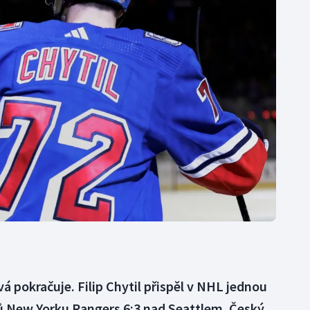
Moderní pětiboj
Triatlon
Motorsport
Veslování
Olympijské hry
Vodní slalom
Parasport
Volejbal
Plavání
Ostatní
Plážový volejbal
á pokračuje. Filip Chytil přispěl v NHL jednou
tů New Yorku Rangers 6:3 nad Seattlem. Český