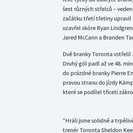
šest různých střelců –⁠ vede
začátku třetí třetiny upravi
uzavřel skóre Ryan Lindgren.
Jared McCann a Branden Ta
Dvě branky Toronta vstřelil 
Druhý gól padl až ve 48. min
do prázdné branky Pierre Eng
pravou stranu do jízdy Kämpf
které se podílel třiceti zákr
"Hráli jsme solidně a trpěliv
trenér Toronta Sheldon Keef