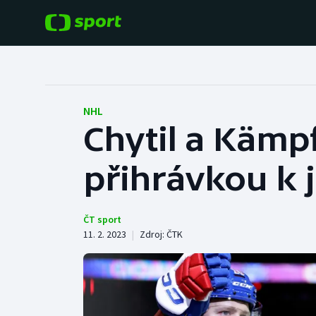
POPULÁRNÍ
DALŠÍ SPORTY
Fotbal
Americký fotbal
NHL
Chytil a Kämpf
Hokej
Baseball a softbal
přihrávkou k
Tenis
Basketbal
Atletika
Biatlon
ČT sport
11. 2. 2023
|
Zdroj:
ČTK
Cyklistika
Boby a skeleton
Box