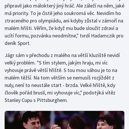
připravil jako málokterý jiný hráč. Ale záleží na něm, jaké
má priority. To je čistě jeho soukromá věc. Nevidím ho
ztraceného pro olympiádu, ani kdyby zůstal v zámoří na
malém hřišti. Věřím, že když mu bude sloužit zdraví a
ucítí formu, pozvánku neodmítne," tvrdí Hadamczik pro
deník Sport.
Jágr sám v přechodu z malého na větší kluziště nevidí
velký problém. "S tím stylem, jakým hraju, mi víc
vyhovuje právě větší hřiště. S tou mou váhou je to na
malém těžší. Na tom větším se nemusíš rozjíždět z
nuly, není to neustále start - brzda. Velké hřiště, kdy
člověk pořád bruslí, mi vyhovuje víc," podotýká vítěz
Stanley Cupu s Pittsburghem.