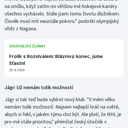
na smůlu, když zatím mi většinu mé hokejové kariéry
Olympijské hry
všechno vycházelo. Stále jsem tomu životu dlužníkem.
Člověk musí mít neustále pokoru." podotkl olympijský
Parasport
vítěz z Nagana.
Plavání
SOUVISEJÍCÍ ČLÁNKY
Plážový volejbal
Frolík s Rozsívalem: Bláznivý konec, jsme
šťastní
Ragby
25. 6. 2013
Rychlobruslení
Jágr: Už nemám tolik možností
Rychlostní kanoistika
Jágr si tak teď bude vybírat nový klub. "V mém věku
Short track
nemám tolik možností. Nejsem nejlepší hráč na světě,
abych si řekl, v jakém týmu chci být. Ale platí, že NHL je
Sportovní střelba
pro mě stále prioritou," přemítal český útočník v