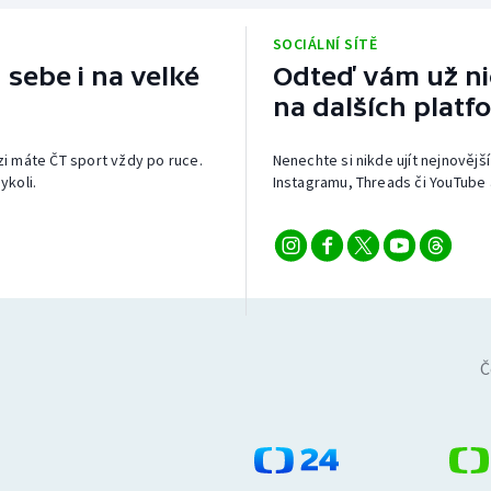
SOCIÁLNÍ SÍTĚ
 sebe i na velké
Odteď vám už nic
na dalších platf
izi máte ČT sport vždy po ruce.
Nenechte si nikde ujít nejnovější
ykoli.
Instagramu, Threads či YouTube 
Č