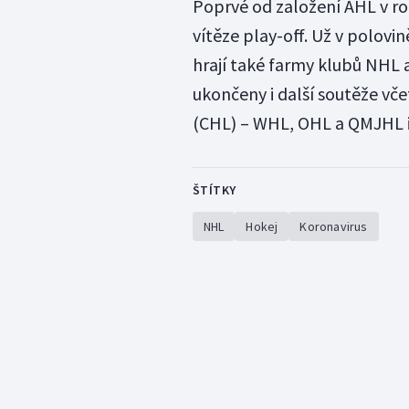
Poprvé od založení AHL v r
vítěze play-off. Už v polovi
hrají také farmy klubů NHL 
ukončeny i další soutěže vč
(CHL) – WHL, OHL a QMJHL i
ŠTÍTKY
NHL
Hokej
Koronavirus