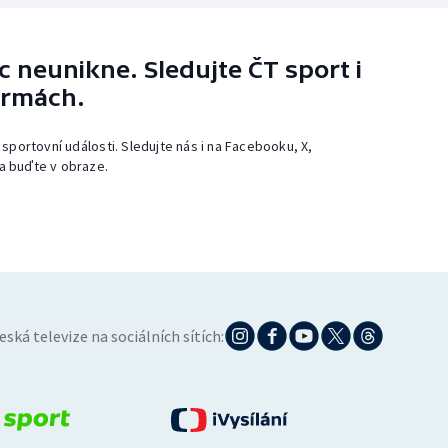
 neunikne. Sledujte ČT sport i
ormách.
 sportovní události. Sledujte nás i na Facebooku, X,
a buďte v obraze.
eská televize na sociálních sítích: