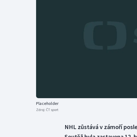
Curling
Dostihy
Florbal
Futsal
Golf
Gymnastika
Placeholder
Zdroj:
ČT sport
NHL zůstává v zámoří posled
Soutěž byla zastavena 12. b