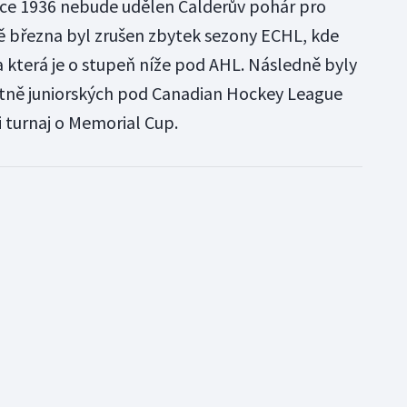
oce 1936 nebude udělen Calderův pohár pro
ně března byl zrušen zbytek sezony ECHL, kde
a která je o stupeň níže pod AHL. Následně byly
etně juniorských pod Canadian Hockey League
 turnaj o Memorial Cup.