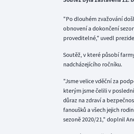
"Po dlouhém zvažování došl
obnovení a dokončení sezo
proveditelné," uvedl prezid
Soutěž, v které působí farm
nadcházejícího ročníku.
"Jsme velice vděční za pod
kterým jsme čelili v posled
důraz na zdraví a bezpečnos
fanoušků a všech jejich rodin
sezoně 2020/21," doplnil An