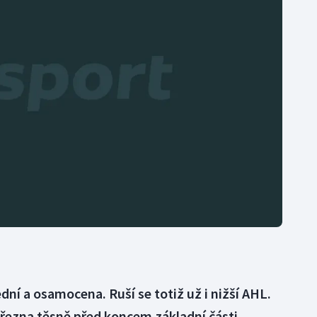
Moderní pětiboj
Triatlon
Motorsport
Veslování
Olympijské hry
Vodní slalom
Parasport
Volejbal
Plavání
Ostatní
Plážový volejbal
ní a osamocena. Ruší se totiž už i nižší AHL.
řezna těsně před koncem základní části.