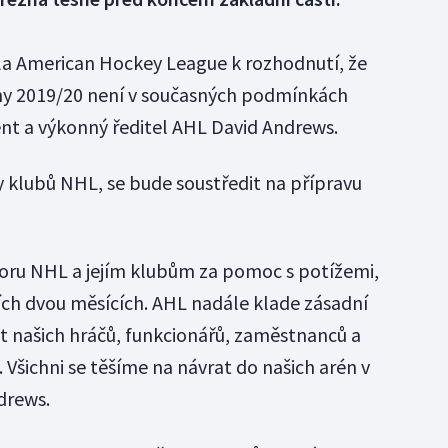
a American Hockey League k rozhodnutí, že
ny 2019/20 není v současných podmínkách
ent a výkonný ředitel AHL David Andrews.
y klubů NHL, se bude soustředit na přípravu
poru NHL a jejím klubům za pomoc s potížemi,
ních dvou měsících. AHL nadále klade zásadní
t našich hráčů, funkcionářů, zaměstnanců a
. Všichni se těšíme na návrat do našich arén v
drews.