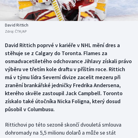
Baseball a softbal
Soutěže
Basketbal
Historické návraty
David Rittich
Zdroj:
ČTK/AP
Biatlon
Aplikace ČT sport
David Rittich poprvé v kariéře v NHL mění dres a
Boby a skeleton
AZ kvíz
stěhuje se z Calgary do Toronta. Flames za
osmadvacetiletého odchovance Jihlavy získali právo
Box
výběru ve třetím kole draftu v příštím roce. Rittich
má v týmu lídra Severní divize zacelit mezeru při
Curling
zranění brankářské jedničky Fredrika Andersena,
kterého skvěle zastoupil Jack Campbell. Toronto
Dostihy
získalo také útočníka Nicka Foligna, který dosud
Florbal
působil v Columbusu.
Futsal
Rittichovi po této sezoně skončí dvouletá smlouva
dohromady na 5,5 milionu dolarů a může se stát
Golf