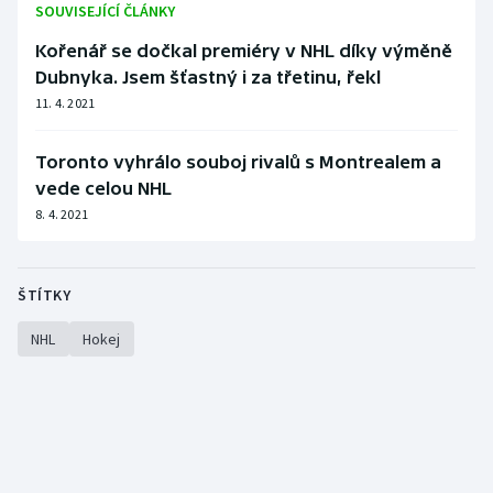
SOUVISEJÍCÍ ČLÁNKY
Kořenář se dočkal premiéry v NHL díky výměně
Dubnyka. Jsem šťastný i za třetinu, řekl
11. 4. 2021
Toronto vyhrálo souboj rivalů s Montrealem a
vede celou NHL
8. 4. 2021
ŠTÍTKY
NHL
Hokej