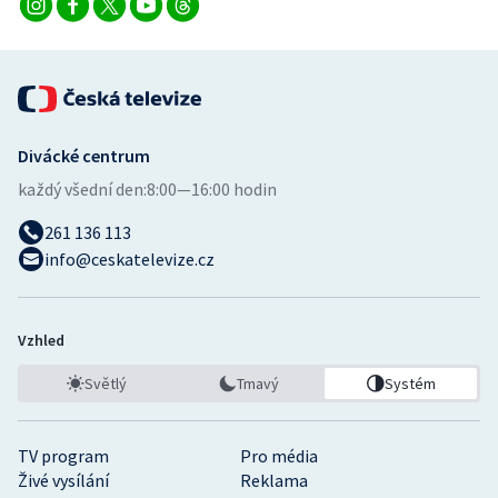
Divácké centrum
každý všední den:
8:00—16:00 hodin
261 136 113
info@ceskatelevize.cz
Vzhled
Světlý
Tmavý
Systém
TV program
Pro média
Živé vysílání
Reklama