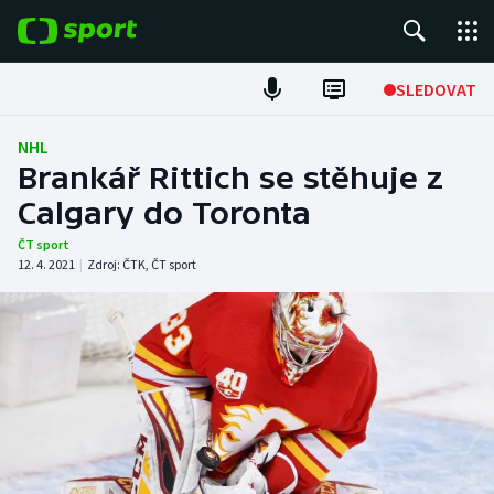
POPULÁRNÍ
SLEDOVAT
Fotbal
NHL
Brankář Rittich se stěhuje z
Hokej
Calgary do Toronta
Tenis
ČT sport
12. 4. 2021
|
Zdroj:
ČTK
,
ČT sport
Atletika
Cyklistika
DALŠÍ SPORTY
Americký fotbal
NEPŘEHLÉDNĚTE