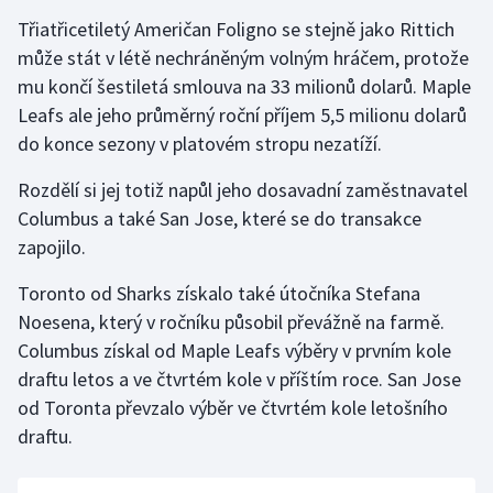
Stolní tenis
Třiatřicetiletý Američan Foligno se stejně jako Rittich
může stát v létě nechráněným volným hráčem, protože
Triatlon
mu končí šestiletá smlouva na 33 milionů dolarů. Maple
Leafs ale jeho průměrný roční příjem 5,5 milionu dolarů
Veslování
do konce sezony v platovém stropu nezatíží.
Vodní slalom
Rozdělí si jej totiž napůl jeho dosavadní zaměstnavatel
Columbus a také San Jose, které se do transakce
Volejbal
zapojilo.
Ostatní
Toronto od Sharks získalo také útočníka Stefana
Noesena, který v ročníku působil převážně na farmě.
Columbus získal od Maple Leafs výběry v prvním kole
draftu letos a ve čtvrtém kole v příštím roce. San Jose
od Toronta převzalo výběr ve čtvrtém kole letošního
draftu.