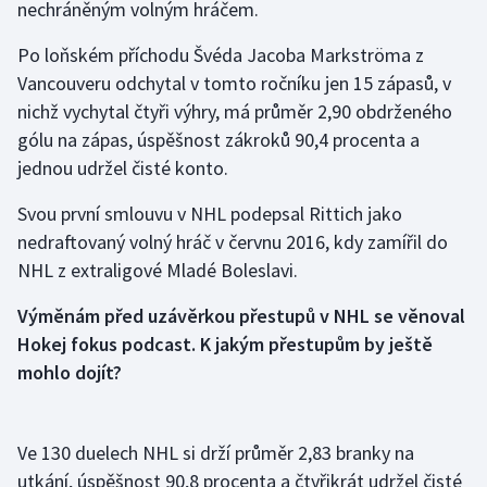
nechráněným volným hráčem.
Gymnastika
Po loňském příchodu Švéda Jacoba Markströma z
Vancouveru odchytal v tomto ročníku jen 15 zápasů, v
Házená
nichž vychytal čtyři výhry, má průměr 2,90 obdrženého
gólu na zápas, úspěšnost zákroků 90,4 procenta a
Jezdectví
jednou udržel čisté konto.
Judo
Svou první smlouvu v NHL podepsal Rittich jako
nedraftovaný volný hráč v červnu 2016, kdy zamířil do
Krasobruslení
NHL z extraligové Mladé Boleslavi.
Lezení
Výměnám před uzávěrkou přestupů v NHL se věnoval
Hokej fokus podcast. K jakým přestupům by ještě
Lyže a snowboard
mohlo dojít?
Moderní pětiboj
Ve 130 duelech NHL si drží průměr 2,83 branky na
Motorsport
utkání, úspěšnost 90,8 procenta a čtyřikrát udržel čisté