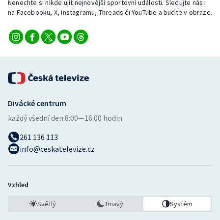
Nenechte si nikde ujít nejnovější sportovní události. Sledujte nás i
na Facebooku, X, Instagramu, Threads či YouTube a buďte v obraze.
Divácké centrum
každý všední den:
8:00—16:00 hodin
261 136 113
info@ceskatelevize.cz
Vzhled
Světlý
Tmavý
Systém