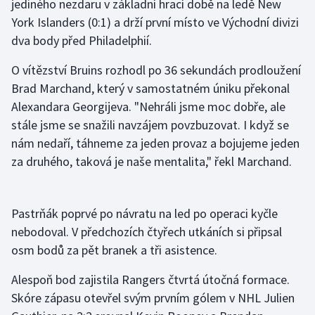
jediného nezdaru v základní hrací době na ledě New
York Islanders (0:1) a drží první místo ve Východní divizi
Gymnastika
dva body před Philadelphií.
Házená
O vítězství Bruins rozhodl po 36 sekundách prodloužení
Brad Marchand, který v samostatném úniku překonal
Jezdectví
Alexandara Georgijeva. "Nehráli jsme moc dobře, ale
stále jsme se snažili navzájem povzbuzovat. I když se
Judo
nám nedaří, táhneme za jeden provaz a bojujeme jeden
za druhého, taková je naše mentalita," řekl Marchand.
Krasobruslení
Lezení
Pastrňák poprvé po návratu na led po operaci kyčle
nebodoval. V předchozích čtyřech utkáních si připsal
Lyže a snowboard
osm bodů za pět branek a tři asistence.
Moderní pětiboj
Alespoň bod zajistila Rangers čtvrtá útočná formace.
Skóre zápasu otevřel svým prvním gólem v NHL Julien
Motorsport