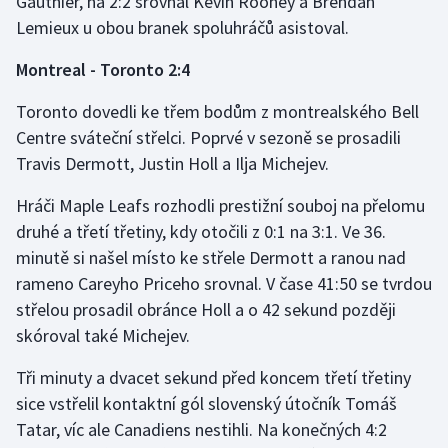
Gauthier, na 2:2 srovnal Kevin Rooney a Brendan
Lemieux u obou branek spoluhráčů asistoval.
Olympijské hry
Montreal - Toronto 2:4
Parasport
Toronto dovedli ke třem bodům z montrealského Bell
Plavání
Centre sváteční střelci. Poprvé v sezoně se prosadili
Travis Dermott, Justin Holl a Ilja Michejev.
Plážový volejbal
Hráči Maple Leafs rozhodli prestižní souboj na přelomu
Ragby
druhé a třetí třetiny, kdy otočili z 0:1 na 3:1. Ve 36.
minutě si našel místo ke střele Dermott a ranou nad
Rychlobruslení
rameno Careyho Priceho srovnal. V čase 41:50 se tvrdou
střelou prosadil obránce Holl a o 42 sekund později
Rychlostní kanoistika
skóroval také Michejev.
Short track
Tři minuty a dvacet sekund před koncem třetí třetiny
sice vstřelil kontaktní gól slovenský útočník Tomáš
Sportovní střelba
Tatar, víc ale Canadiens nestihli. Na konečných 4:2