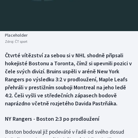
Baseball a softbal
Soutěže
Basketbal
Historické návraty
Biatlon
Aplikace ČT sport
Placeholder
Zdroj:
ČT sport
Boby a skeleton
AZ kvíz
Čtvrté vítězství za sebou si v NHL shodně připsali
hokejisté Bostonu a Toronta, čímž si upevnili pozici v
Box
čele svých divizí. Bruins uspěli v aréně New York
Curling
Rangers po výsledku 3:2 v prodloužení, Maple Leafs
přehráli v prestižním souboji Montreal na jeho ledě
Dostihy
4:2. Češi vyšli ve středečních zápasech bodově
naprázdno včetně rozjetého Davida Pastrňáka.
Florbal
NY Rangers - Boston 2:3 po prodloužení
Futsal
Boston bodoval již podeváté v řadě od svého dosud
Golf