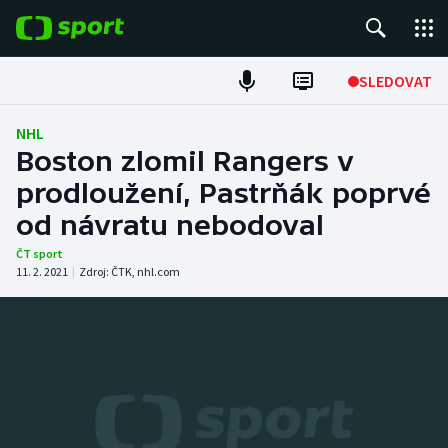
POPULÁRNÍ
SLEDOVAT
Fotbal
NHL
Boston zlomil Rangers v
Hokej
prodloužení, Pastrňák poprvé
od návratu nebodoval
Tenis
ČT sport
Atletika
11. 2. 2021
|
Zdroj:
ČTK
,
nhl.com
Cyklistika
DALŠÍ SPORTY
Americký fotbal
NEPŘEHLÉDNĚTE