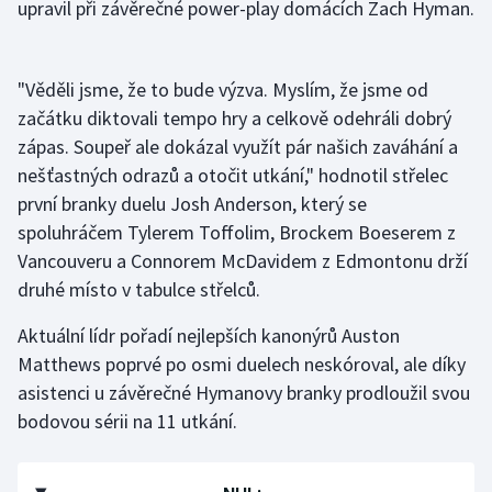
upravil při závěrečné power-play domácích Zach Hyman.
Stolní tenis
Triatlon
"Věděli jsme, že to bude výzva. Myslím, že jsme od
začátku diktovali tempo hry a celkově odehráli dobrý
Veslování
zápas. Soupeř ale dokázal využít pár našich zaváhání a
nešťastných odrazů a otočit utkání," hodnotil střelec
Vodní slalom
první branky duelu Josh Anderson, který se
Volejbal
spoluhráčem Tylerem Toffolim, Brockem Boeserem z
Vancouveru a Connorem McDavidem z Edmontonu drží
Ostatní
druhé místo v tabulce střelců.
Aktuální lídr pořadí nejlepších kanonýrů Auston
Matthews poprvé po osmi duelech neskóroval, ale díky
asistenci u závěrečné Hymanovy branky prodloužil svou
bodovou sérii na 11 utkání.