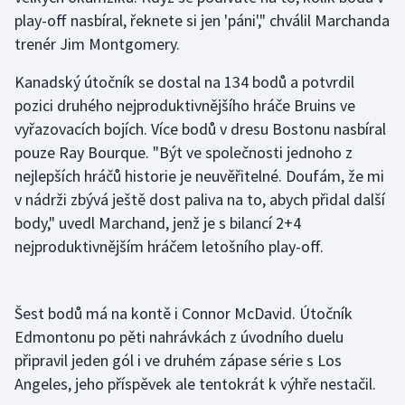
play-off nasbíral, řeknete si jen 'páni'," chválil Marchanda
Olympijské hry
trenér Jim Montgomery.
Parasport
Kanadský útočník se dostal na 134 bodů a potvrdil
pozici druhého nejproduktivnějšího hráče Bruins ve
Plavání
vyřazovacích bojích. Více bodů v dresu Bostonu nasbíral
pouze Ray Bourque. "Být ve společnosti jednoho z
Plážový volejbal
nejlepších hráčů historie je neuvěřitelné. Doufám, že mi
v nádrži zbývá ještě dost paliva na to, abych přidal další
Ragby
body," uvedl Marchand, jenž je s bilancí 2+4
Rychlobruslení
nejproduktivnějším hráčem letošního play-off.
Rychlostní kanoistika
Šest bodů má na kontě i Connor McDavid. Útočník
Short track
Edmontonu po pěti nahrávkách z úvodního duelu
připravil jeden gól i ve druhém zápase série s Los
Sportovní střelba
Angeles, jeho příspěvek ale tentokrát k výhře nestačil.