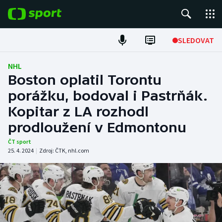
POPULÁRNÍ
SLEDOVAT
Fotbal
NHL
Boston oplatil Torontu
Hokej
porážku, bodoval i Pastrňák.
Kopitar z LA rozhodl
Tenis
prodloužení v Edmontonu
Atletika
ČT sport
25. 4. 2024
|
Zdroj:
ČTK
,
nhl.com
Cyklistika
DALŠÍ SPORTY
Americký fotbal
NEPŘEHLÉDNĚTE