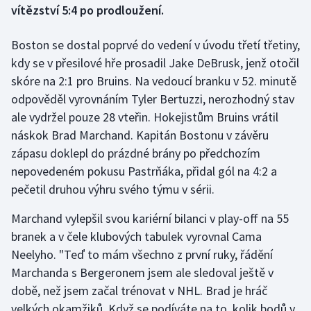
vítězství 5:4 po prodloužení.
Gymnastika
Boston se dostal poprvé do vedení v úvodu třetí třetiny,
kdy se v přesilové hře prosadil Jake DeBrusk, jenž otočil
Házená
skóre na 2:1 pro Bruins. Na vedoucí branku v 52. minutě
odpověděl vyrovnáním Tyler Bertuzzi, nerozhodný stav
Jezdectví
ale vydržel pouze 28 vteřin. Hokejistům Bruins vrátil
Judo
náskok Brad Marchand. Kapitán Bostonu v závěru
zápasu doklepl do prázdné brány po předchozím
Krasobruslení
nepovedeném pokusu Pastrňáka, přidal gól na 4:2 a
pečetil druhou výhru svého týmu v sérii.
Lezení
Marchand vylepšil svou kariérní bilanci v play-off na 55
Lyže a snowboard
branek a v čele klubových tabulek vyrovnal Cama
Neelyho. "Teď to mám všechno z první ruky, řádění
Moderní pětiboj
Marchanda s Bergeronem jsem ale sledoval ještě v
době, než jsem začal trénovat v NHL. Brad je hráč
Motorsport
velkých okamžiků. Když se podíváte na to, kolik bodů v