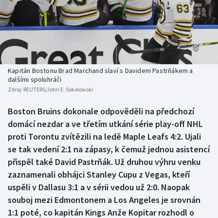
Baseball a softbal
Soutěže
Basketbal
Historické návraty
Biatlon
Aplikace ČT sport
Kapitán Bostonu Brad Marchand slaví s Davidem Pastrňákem a
Boby a skeleton
AZ kvíz
dalšími spoluhráči
Zdroj:
REUTERS/John E. Sokolowski
Box
Boston Bruins dokonale odpověděli na předchozí
domácí nezdar a ve třetím utkání série play-off NHL
Curling
proti Torontu zvítězili na ledě Maple Leafs 4:2. Ujali
Dostihy
se tak vedení 2:1 na zápasy, k čemuž jednou asistencí
přispěl také David Pastrňák. Už druhou výhru venku
Florbal
zaznamenali obhájci Stanley Cupu z Vegas, kteří
uspěli v Dallasu 3:1 a v sérii vedou už 2:0. Naopak
Futsal
souboj mezi Edmontonem a Los Angeles je srovnán
1:1 poté, co kapitán Kings Anže Kopitar rozhodl o
Golf