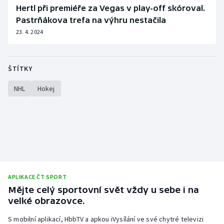
Hertl při premiéře za Vegas v play-off skóroval.
Pastrňákova trefa na výhru nestačila
23. 4. 2024
ŠTÍTKY
NHL
Hokej
APLIKACE ČT SPORT
Mějte celý sportovní svět vždy u sebe i na
velké obrazovce.
S mobilní aplikací, HbbTV a apkou iVysílání ve své chytré televizi