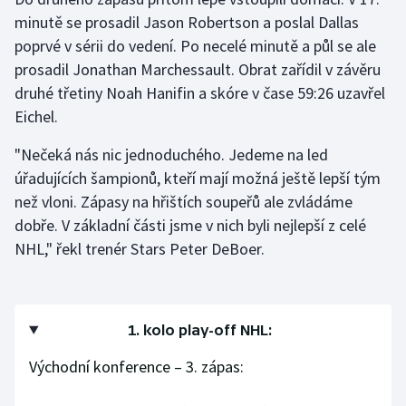
minutě se prosadil Jason Robertson a poslal Dallas
poprvé v sérii do vedení. Po necelé minutě a půl se ale
prosadil Jonathan Marchessault. Obrat zařídil v závěru
druhé třetiny Noah Hanifin a skóre v čase 59:26 uzavřel
Eichel.
"Nečeká nás nic jednoduchého. Jedeme na led
úřadujících šampionů, kteří mají možná ještě lepší tým
než vloni. Zápasy na hřištích soupeřů ale zvládáme
dobře. V základní části jsme v nich byli nejlepší z celé
NHL," řekl trenér Stars Peter DeBoer.
1. kolo play-off NHL:
Východní konference – 3. zápas: