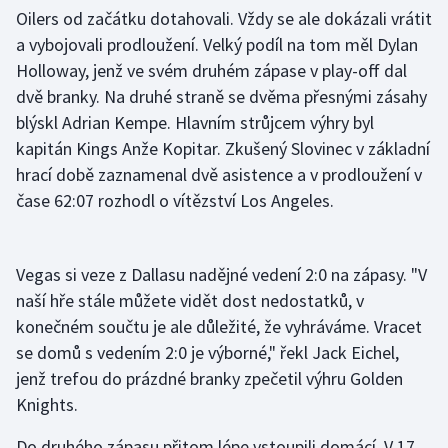
Stolní tenis
Oilers od začátku dotahovali. Vždy se ale dokázali vrátit
a vybojovali prodloužení. Velký podíl na tom měl Dylan
Triatlon
Holloway, jenž ve svém druhém zápase v play-off dal
dvě branky. Na druhé straně se dvěma přesnými zásahy
Veslování
blýskl Adrian Kempe. Hlavním strůjcem výhry byl
kapitán Kings Anže Kopitar. Zkušený Slovinec v základní
Vodní slalom
hrací době zaznamenal dvě asistence a v prodloužení v
čase 62:07 rozhodl o vítězství Los Angeles.
Volejbal
Ostatní
Vegas si veze z Dallasu nadějné vedení 2:0 na zápasy. "V
naší hře stále můžete vidět dost nedostatků, v
konečném součtu je ale důležité, že vyhráváme. Vracet
se domů s vedením 2:0 je výborné," řekl Jack Eichel,
jenž trefou do prázdné branky zpečetil výhru Golden
Knights.
Do druhého zápasu přitom lépe vstoupili domácí. V 17.