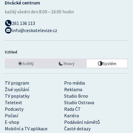
Divácké centrum
každý všední den:
8:00—16:00 hodin
261 136 113
info@ceskatelevize.cz
Vzhled
Světlý
Tmavý
Systém
TV program
Pro média
Živé vysílání
Reklama
TV poplatky
Studio Brno
Teletext
Studio Ostrava
Podcasty
Rada ČT
Počasí
Kariéra
E-shop
Podávání námětů
Mobilní a TV aplikace
Časté dotazy