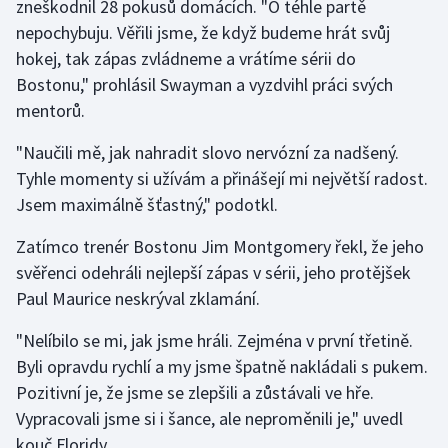
zneškodnil 28 pokusů domácích. "O téhle partě
Olympijské hry
nepochybuju. Věřili jsme, že když budeme hrát svůj
hokej, tak zápas zvládneme a vrátíme sérii do
Parasport
Bostonu," prohlásil Swayman a vyzdvihl práci svých
mentorů.
Plavání
"Naučili mě, jak nahradit slovo nervózní za nadšený.
Plážový volejbal
Tyhle momenty si užívám a přinášejí mi největší radost.
Jsem maximálně šťastný," podotkl.
Ragby
Zatímco trenér Bostonu Jim Montgomery řekl, že jeho
Rychlobruslení
svěřenci odehráli nejlepší zápas v sérii, jeho protějšek
Paul Maurice neskrýval zklamání.
Rychlostní kanoistika
"Nelíbilo se mi, jak jsme hráli. Zejména v první třetině.
Byli opravdu rychlí a my jsme špatně nakládali s pukem.
Short track
Pozitivní je, že jsme se zlepšili a zůstávali ve hře.
Sportovní střelba
Vypracovali jsme si i šance, ale neproměnili je," uvedl
kouč Floridy.