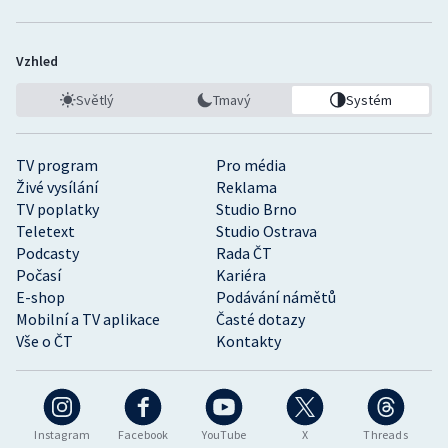
Vzhled
Světlý
Tmavý
Systém
TV program
Pro média
Živé vysílání
Reklama
TV poplatky
Studio Brno
Teletext
Studio Ostrava
Podcasty
Rada ČT
Počasí
Kariéra
E-shop
Podávání námětů
Mobilní a TV aplikace
Časté dotazy
Vše o ČT
Kontakty
Instagram
Facebook
YouTube
X
Threads