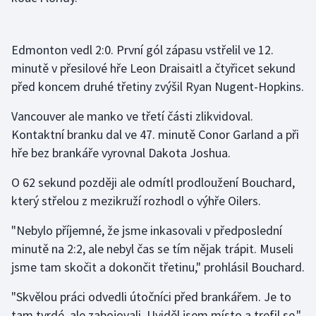
Stolní tenis
Triatlon
Edmonton vedl 2:0. První gól zápasu vstřelil ve 12.
minutě v přesilové hře Leon Draisaitl a čtyřicet sekund
Veslování
před koncem druhé třetiny zvýšil Ryan Nugent-Hopkins.
Vodní slalom
Vancouver ale manko ve třetí části zlikvidoval.
Kontaktní branku dal ve 47. minutě Conor Garland a při
Volejbal
hře bez brankáře vyrovnal Dakota Joshua.
Ostatní
O 62 sekund později ale odmítl prodloužení Bouchard,
který střelou z mezikruží rozhodl o výhře Oilers.
"Nebylo příjemné, že jsme inkasovali v předposlední
minutě na 2:2, ale nebyl čas se tím nějak trápit. Museli
jsme tam skočit a dokončit třetinu," prohlásil Bouchard.
"Skvělou práci odvedli útočníci před brankářem. Je to
tam tvrdé, ale zabojovali. Uviděl jsem místo a trefil se,"