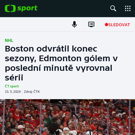
POPULÁRNÍ
SLEDOVAT
Fotbal
NHL
Boston odvrátil konec
Hokej
sezony, Edmonton gólem v
poslední minutě vyrovnal
Tenis
sérii
Atletika
ČT sport
15. 5. 2024
|
Zdroj:
ČTK
Cyklistika
DALŠÍ SPORTY
Americký fotbal
NEPŘEHLÉDNĚTE