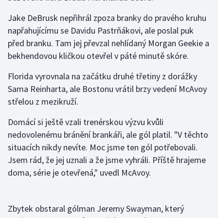
Jake DeBrusk nepřihrál zpoza branky do pravého kruhu
Gymnastika
napřahujícímu se Davidu Pastrňákovi, ale poslal puk
před branku. Tam jej převzal nehlídaný Morgan Geekie a
Házená
bekhendovou kličkou otevřel v páté minutě skóre.
Jezdectví
Florida vyrovnala na začátku druhé třetiny z dorážky
Sama Reinharta, ale Bostonu vrátil brzy vedení McAvoy
Judo
střelou z mezikruží.
Krasobruslení
Domácí si ještě vzali trenérskou výzvu kvůli
nedovolenému bránění brankáři, ale gól platil. "V těchto
Lezení
situacích nikdy nevíte. Moc jsme ten gól potřebovali.
Jsem rád, že jej uznali a že jsme vyhráli. Příště hrajeme
Lyže a snowboard
doma, série je otevřená," uvedl McAvoy.
Moderní pětiboj
Zbytek obstaral gólman Jeremy Swayman, který
Motorsport