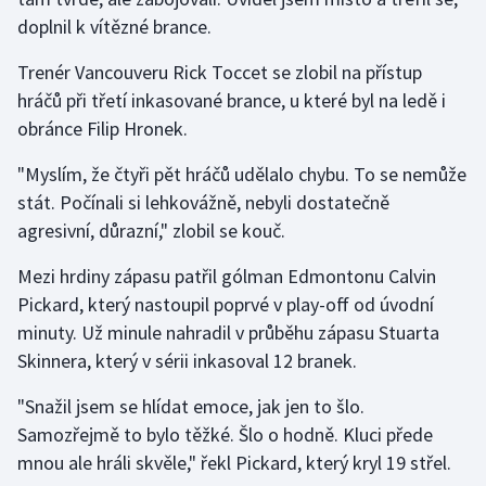
doplnil k vítězné brance.
Trenér Vancouveru Rick Toccet se zlobil na přístup
hráčů při třetí inkasované brance, u které byl na ledě i
obránce Filip Hronek.
"Myslím, že čtyři pět hráčů udělalo chybu. To se nemůže
stát. Počínali si lehkovážně, nebyli dostatečně
agresivní, důrazní," zlobil se kouč.
Mezi hrdiny zápasu patřil gólman Edmontonu Calvin
Pickard, který nastoupil poprvé v play-off od úvodní
minuty. Už minule nahradil v průběhu zápasu Stuarta
Skinnera, který v sérii inkasoval 12 branek.
"Snažil jsem se hlídat emoce, jak jen to šlo.
Samozřejmě to bylo těžké. Šlo o hodně. Kluci přede
mnou ale hráli skvěle," řekl Pickard, který kryl 19 střel.