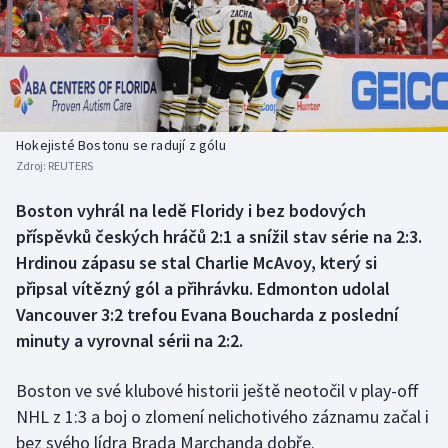
Baseball a softbal
Soutěže
Basketbal
Historické návraty
Biatlon
Aplikace ČT sport
Hokejisté Bostonu se radují z gólu
Boby a skeleton
AZ kvíz
Zdroj:
REUTERS
Box
Boston vyhrál na ledě Floridy i bez bodových
příspěvků českých hráčů 2:1 a snížil stav série na 2:3.
Curling
Hrdinou zápasu se stal Charlie McAvoy, který si
připsal vítězný gól a přihrávku. Edmonton udolal
Dostihy
Vancouver 3:2 trefou Evana Boucharda z poslední
minuty a vyrovnal sérii na 2:2.
Florbal
Boston ve své klubové historii ještě neotočil v play-off
Futsal
NHL z 1:3 a boj o zlomení nelichotivého záznamu začal i
bez svého lídra Brada Marchanda dobře.
Golf