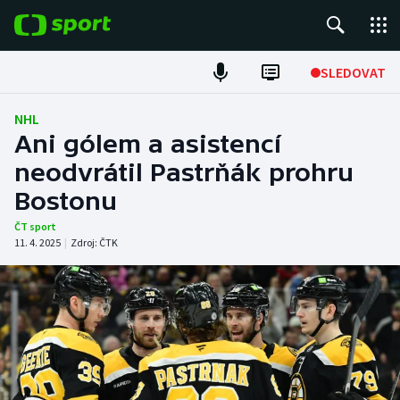
POPULÁRNÍ
SLEDOVAT
Fotbal
NHL
Ani gólem a asistencí
Hokej
neodvrátil Pastrňák prohru
Bostonu
Tenis
ČT sport
Atletika
11. 4. 2025
|
Zdroj:
ČTK
Cyklistika
DALŠÍ SPORTY
Americký fotbal
NEPŘEHLÉDNĚTE