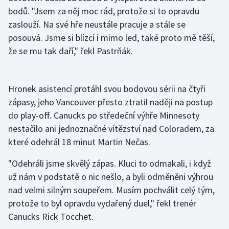
bodů. "Jsem za něj moc rád, protože si to opravdu
Olympijské hry
zaslouží. Na své hře neustále pracuje a stále se
posouvá. Jsme si blízcí i mimo led, také proto mě těší,
Parasport
že se mu tak daří," řekl Pastrňák.
Plavání
Hronek asistencí protáhl svou bodovou sérii na čtyři
Plážový volejbal
zápasy, jeho Vancouver přesto ztratil naději na postup
Ragby
do play-off. Canucks po středeční výhře Minnesoty
nestačilo ani jednoznačné vítězství nad Coloradem, za
Rychlobruslení
které odehrál 18 minut Martin Nečas.
"Odehráli jsme skvělý zápas. Kluci to odmakali, i když
Rychlostní kanoistika
už nám v podstatě o nic nešlo, a byli odměněni výhrou
Short track
nad velmi silným soupeřem. Musím pochválit celý tým,
protože to byl opravdu vydařený duel," řekl trenér
Sportovní střelba
Canucks Rick Tocchet.