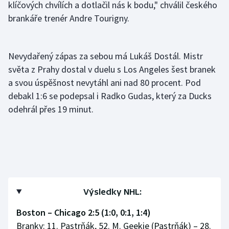
klíčových chvílích a dotlačil nás k bodu," chválil českého
brankáře trenér Andre Tourigny.
Nevydařený zápas za sebou má Lukáš Dostál. Mistr
světa z Prahy dostal v duelu s Los Angeles šest branek
a svou úspěšnost nevytáhl ani nad 80 procent. Pod
debakl 1:6 se podepsal i Radko Gudas, který za Ducks
odehrál přes 19 minut.
Výsledky NHL:
Boston – Chicago 2:5 (1:0, 0:1, 1:4)
Branky: 11. Pastrňák, 52. M. Geekie (Pastrňák) – 28.