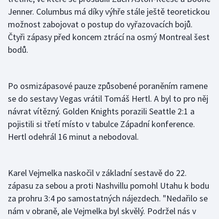
Jenner. Columbus má díky výhře stále ještě teoretickou
možnost zabojovat o postup do vyřazovacích bojů.
Čtyři zápasy před koncem ztrácí na osmý Montreal šest
bodů.
Po osmizápasové pauze způsobené poraněním ramene
se do sestavy Vegas vrátil Tomáš Hertl. A byl to pro něj
návrat vítězný. Golden Knights porazili Seattle 2:1 a
pojistili si třetí místo v tabulce Západní konference.
Hertl odehrál 16 minut a nebodoval.
Karel Vejmelka naskočil v základní sestavě do 22.
zápasu za sebou a proti Nashvillu pomohl Utahu k bodu
za prohru 3:4 po samostatných nájezdech. "Nedařilo se
nám v obraně, ale Vejmelka byl skvělý. Podržel nás v