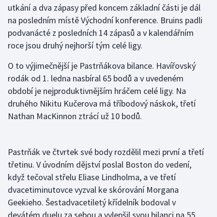
utkání a dva zápasy před koncem základní části je dál
na posledním místě Východní konference. Bruins padli
Gymnastika
podvanácté z posledních 14 zápasů a v kalendářním
roce jsou druhý nejhorší tým celé ligy.
Házená
O to výjimečnější je Pastrňákova bilance. Havířovský
Jezdectví
rodák od 1. ledna nasbíral 65 bodů a v uvedeném
období je nejproduktivnějším hráčem celé ligy. Na
Judo
druhého Nikitu Kučerova má tříbodový náskok, třetí
Nathan MacKinnon ztrácí už 10 bodů.
Krasobruslení
Lezení
Pastrňák ve čtvrtek své body rozdělil mezi první a třetí
Lyže a snowboard
třetinu. V úvodním dějství poslal Boston do vedení,
když tečoval střelu Eliase Lindholma, a ve třetí
Moderní pětiboj
dvacetiminutovce vyzval ke skórování Morgana
Geekieho. Šestadvacetiletý křídelník bodoval v
Motorsport
devátém duelu za sebou a vylepšil svou bilanci na 55