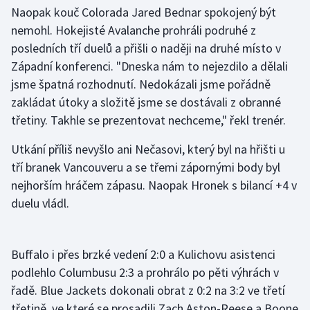
Stolní tenis
Naopak kouč Colorada Jared Bednar spokojený být
nemohl. Hokejisté Avalanche prohráli podruhé z
Triatlon
posledních tří duelů a přišli o naději na druhé místo v
Západní konferenci. "Dneska nám to nejezdilo a dělali
Veslování
jsme špatná rozhodnutí. Nedokázali jsme pořádně
zakládat útoky a složitě jsme se dostávali z obranné
Vodní slalom
třetiny. Takhle se prezentovat nechceme," řekl trenér.
Volejbal
Utkání příliš nevyšlo ani Nečasovi, který byl na hřišti u
tří branek Vancouveru a se třemi zápornými body byl
Ostatní
nejhorším hráčem zápasu. Naopak Hronek s bilancí +4 v
duelu vládl.
Buffalo i přes brzké vedení 2:0 a Kulichovu asistenci
podlehlo Columbusu 2:3 a prohrálo po pěti výhrách v
řadě. Blue Jackets dokonali obrat z 0:2 na 3:2 ve třetí
třetině, ve které se prosadili Zach Aston-Reese a Boone