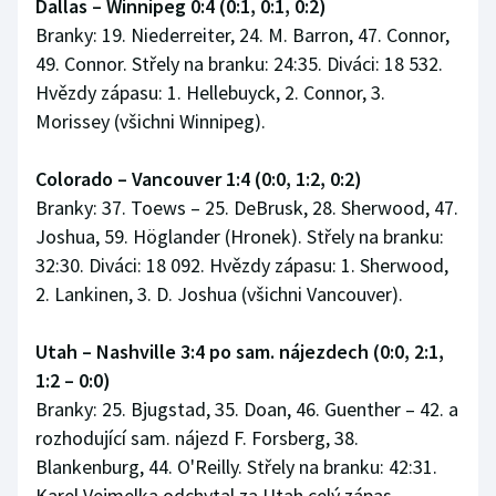
Dallas – Winnipeg 0:4 (0:1, 0:1, 0:2)
Branky: 19. Niederreiter, 24. M. Barron, 47. Connor,
49. Connor. Střely na branku: 24:35. Diváci: 18 532.
Hvězdy zápasu: 1. Hellebuyck, 2. Connor, 3.
Morissey (všichni Winnipeg).
Colorado – Vancouver 1:4 (0:0, 1:2, 0:2)
Branky: 37. Toews – 25. DeBrusk, 28. Sherwood, 47.
Joshua, 59. Höglander (Hronek). Střely na branku:
32:30. Diváci: 18 092. Hvězdy zápasu: 1. Sherwood,
2. Lankinen, 3. D. Joshua (všichni Vancouver).
Utah – Nashville 3:4 po sam. nájezdech (0:0, 2:1,
1:2 – 0:0)
Branky: 25. Bjugstad, 35. Doan, 46. Guenther – 42. a
rozhodující sam. nájezd F. Forsberg, 38.
Blankenburg, 44. O'Reilly. Střely na branku: 42:31.
Karel Vejmelka odchytal za Utah celý zápas,