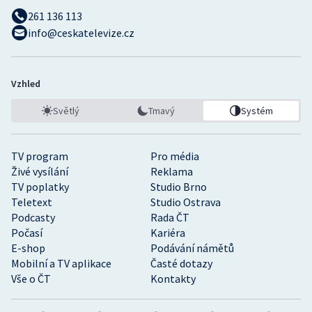
261 136 113
info@ceskatelevize.cz
Vzhled
Světlý
Tmavý
Systém
TV program
Pro média
Živé vysílání
Reklama
TV poplatky
Studio Brno
Teletext
Studio Ostrava
Podcasty
Rada ČT
Počasí
Kariéra
E-shop
Podávání námětů
Mobilní a TV aplikace
Časté dotazy
Vše o ČT
Kontakty