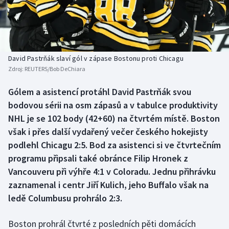
Baseball a softbal
Soutěže
Basketbal
Historické návraty
Biatlon
Aplikace ČT sport
David Pastrňák slaví gól v zápase Bostonu proti Chicagu
Zdroj:
REUTERS/Bob DeChiara
Boby a skeleton
AZ kvíz
Gólem a asistencí protáhl David Pastrňák svou
bodovou sérii na osm zápasů a v tabulce produktivity
Box
NHL je se 102 body (42+60) na čtvrtém místě. Boston
Curling
však i přes další vydařený večer českého hokejisty
podlehl Chicagu 2:5. Bod za asistenci si ve čtvrtečním
Dostihy
programu připsali také obránce Filip Hronek z
Vancouveru při výhře 4:1 v Coloradu. Jednu přihrávku
Florbal
zaznamenal i centr Jiří Kulich, jeho Buffalo však na
ledě Columbusu prohrálo 2:3.
Futsal
Boston prohrál čtvrté z posledních pěti domácích
Golf