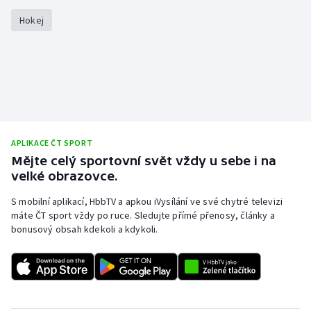
Stolní tenis
Hokej
Triatlon
Veslování
Vodní slalom
Volejbal
APLIKACE ČT SPORT
Mějte celý sportovní svět vždy u sebe i na
velké obrazovce.
Ostatní
S mobilní aplikací, HbbTV a apkou iVysílání ve své chytré televizi
máte ČT sport vždy po ruce. Sledujte přímé přenosy, články a
bonusový obsah kdekoli a kdykoli.