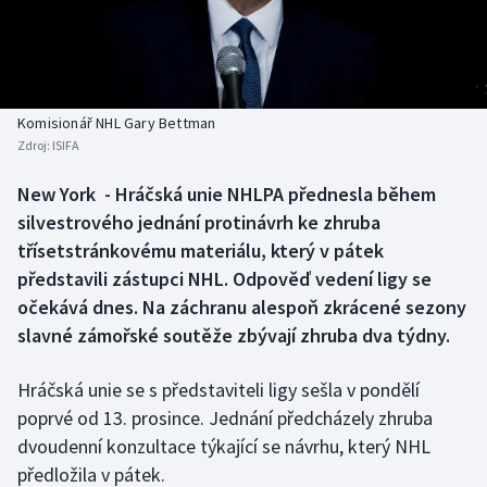
Baseball a softbal
Soutěže
Basketbal
Historické návraty
Biatlon
Aplikace ČT sport
Komisionář NHL Gary Bettman
Zdroj:
ISIFA
Boby a skeleton
AZ kvíz
New York - Hráčská unie NHLPA přednesla během
silvestrového jednání protinávrh ke zhruba
Box
třísetstránkovému materiálu, který v pátek
Curling
představili zástupci NHL. Odpověď vedení ligy se
očekává dnes. Na záchranu alespoň zkrácené sezony
Dostihy
slavné zámořské soutěže zbývají zhruba dva týdny.
Florbal
Hráčská unie se s představiteli ligy sešla v pondělí
poprvé od 13. prosince. Jednání předcházely zhruba
Futsal
dvoudenní konzultace týkající se návrhu, který NHL
předložila v pátek.
Golf