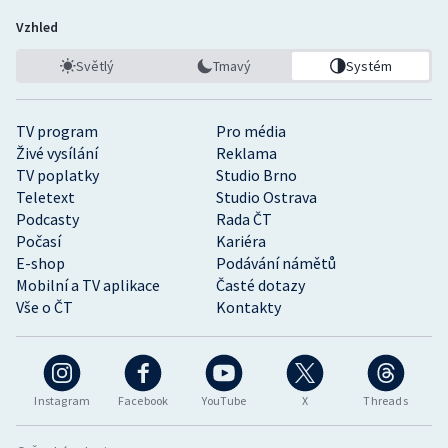
Vzhled
Světlý
Tmavý
Systém
TV program
Pro média
Živé vysílání
Reklama
TV poplatky
Studio Brno
Teletext
Studio Ostrava
Podcasty
Rada ČT
Počasí
Kariéra
E-shop
Podávání námětů
Mobilní a TV aplikace
Časté dotazy
Vše o ČT
Kontakty
Instagram
Facebook
YouTube
X
Threads