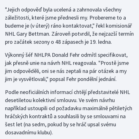
"Jejich odpověď byla ucelená a zahrnovala všechny
Gymnastika
záležitosti, které jsme přednesli my. Probereme to a
budeme je (v úterý) ráno kontaktovat," řekl komisionář
Házená
NHL Gary Bettman. Zároveň potvrdil, že nejzazší termín
pro začátek sezony o 48 zápasech je 19. ledna.
Jezdectví
Výkonný šéf NHLPA Donald Fehr odmítl specifikovat,
Judo
jak přesně unie na návrh NHL reagovala. "Prostě jsme
jim odpověděli, oni se nás zeptali na pár otázek a my
Krasobruslení
jim je vysvětlovali," popsal Fehr pondělní jednání.
Lezení
Podle neoficiálních informací chtějí představitelé NHL
desetiletou kolektivní smlouvu. Ve svém návrhu
Lyže a snowboard
například ustoupili od požadavku maximálně pětiletých
hráčských kontraktů a souhlasili by se smlouvami na
Moderní pětiboj
šest let (na sedm, pokud by se hráč upsal svému
dosavadnímu klubu).
Motorsport