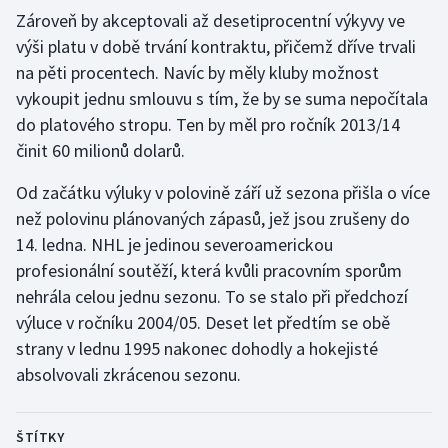
Zároveň by akceptovali až desetiprocentní výkyvy ve
Olympijské hry
výši platu v době trvání kontraktu, přičemž dříve trvali
na pěti procentech. Navíc by měly kluby možnost
Parasport
vykoupit jednu smlouvu s tím, že by se suma nepočítala
do platového stropu. Ten by měl pro ročník 2013/14
Plavání
činit 60 milionů dolarů.
Plážový volejbal
Od začátku výluky v polovině září už sezona přišla o více
než polovinu plánovaných zápasů, jež jsou zrušeny do
Ragby
14. ledna. NHL je jedinou severoamerickou
profesionální soutěží, která kvůli pracovním sporům
Rychlobruslení
nehrála celou jednu sezonu. To se stalo při předchozí
Rychlostní kanoistika
výluce v ročníku 2004/05. Deset let předtím se obě
strany v lednu 1995 nakonec dohodly a hokejisté
Short track
absolvovali zkrácenou sezonu.
Sportovní střelba
ŠTÍTKY