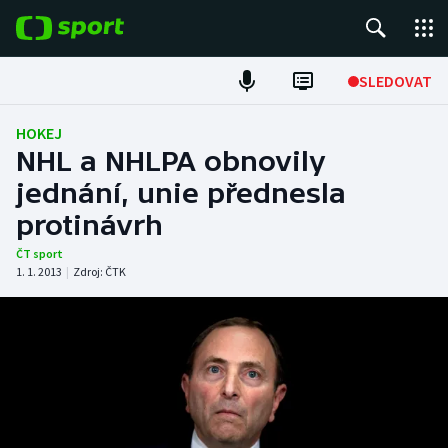
POPULÁRNÍ
SLEDOVAT
Fotbal
HOKEJ
NHL a NHLPA obnovily
Hokej
jednání, unie přednesla
protinávrh
Tenis
ČT sport
Atletika
1. 1. 2013
|
Zdroj:
ČTK
Cyklistika
DALŠÍ SPORTY
Americký fotbal
NEPŘEHLÉDNĚTE