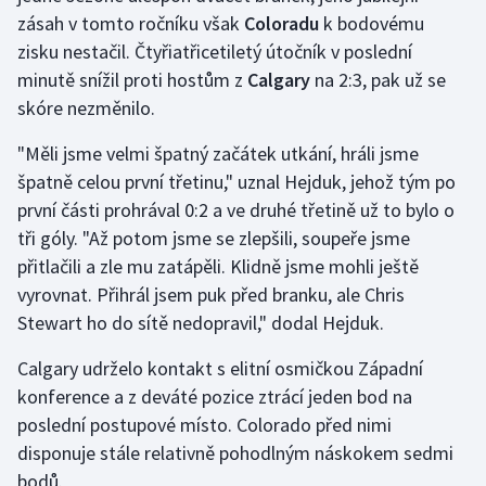
zásah v tomto ročníku však
Coloradu
k bodovému
Moderní pětiboj
zisku nestačil. Čtyřiatřicetiletý útočník v poslední
minutě snížil proti hostům z
Calgary
na 2:3, pak už se
Motorsport
skóre nezměnilo.
Olympijské hry
"Měli jsme velmi špatný začátek utkání, hráli jsme
špatně celou první třetinu," uznal Hejduk, jehož tým po
Parasport
první části prohrával 0:2 a ve druhé třetině už to bylo o
tři góly. "Až potom jsme se zlepšili, soupeře jsme
Plavání
přitlačili a zle mu zatápěli. Klidně jsme mohli ještě
Plážový volejbal
vyrovnat. Přihrál jsem puk před branku, ale Chris
Stewart ho do sítě nedopravil," dodal Hejduk.
Ragby
Calgary udrželo kontakt s elitní osmičkou Západní
konference a z deváté pozice ztrácí jeden bod na
Rychlobruslení
poslední postupové místo. Colorado před nimi
Rychlostní kanoistika
disponuje stále relativně pohodlným náskokem sedmi
bodů.