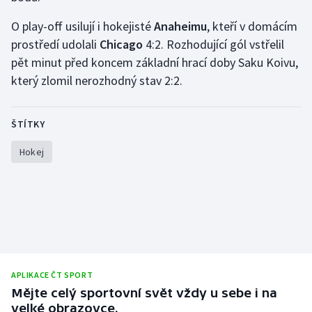
Short track
O play-off usilují i hokejisté
Anaheimu
, kteří v domácím
Sportovní střelba
prostředí udolali
Chicago
4:2. Rozhodující gól vstřelil
pět minut před koncem základní hrací doby Saku Koivu,
Stolní tenis
který zlomil nerozhodný stav 2:2.
Triatlon
ŠTÍTKY
Veslování
Hokej
Vodní slalom
Volejbal
Ostatní
APLIKACE ČT SPORT
Mějte celý sportovní svět vždy u sebe i na
velké obrazovce.