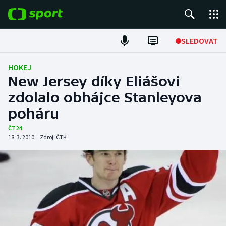
POPULÁRNÍ
SLEDOVAT
ME v atletice
HOKEJ
New Jersey díky Eliášovi
ME v plavání
zdolalo obhájce Stanleyova
poháru
Fotbal
ČT24
Hokej
18. 3. 2010
|
Zdroj:
ČTK
Tenis
DALŠÍ SPORTY
Americký fotbal
NEPŘEHLÉDNĚTE