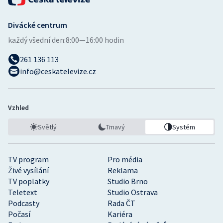
Divácké centrum
každý všední den:
8:00—16:00 hodin
261 136 113
info@ceskatelevize.cz
Vzhled
Světlý
Tmavý
Systém
TV program
Pro média
Živé vysílání
Reklama
TV poplatky
Studio Brno
Teletext
Studio Ostrava
Podcasty
Rada ČT
Počasí
Kariéra