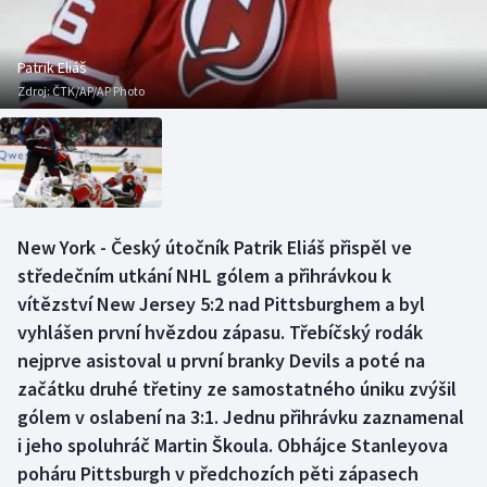
Atletika
Soutěže
Baseball a softbal
Historické návraty
Patrik Eliáš
Zdroj:
ČTK/AP/AP Photo
Basketbal
Aplikace ČT sport
Biatlon
AZ kvíz
Boby a skeleton
New York - Český útočník Patrik Eliáš přispěl ve
středečním utkání NHL gólem a přihrávkou k
Box
vítězství New Jersey 5:2 nad Pittsburghem a byl
Curling
vyhlášen první hvězdou zápasu. Třebíčský rodák
nejprve asistoval u první branky Devils a poté na
Cyklistika
začátku druhé třetiny ze samostatného úniku zvýšil
gólem v oslabení na 3:1. Jednu přihrávku zaznamenal
Dostihy
i jeho spoluhráč Martin Škoula. Obhájce Stanleyova
poháru Pittsburgh v předchozích pěti zápasech
Florbal