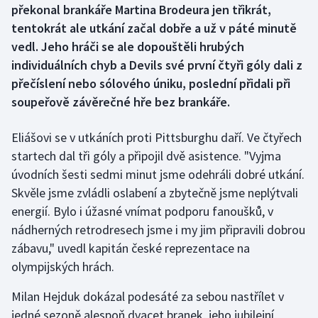
překonal brankáře Martina Brodeura jen třikrát,
tentokrát ale utkání začal dobře a už v páté minutě
Futsal
vedl. Jeho hráči se ale dopouštěli hrubých
individuálních chyb a Devils své první čtyři góly dali z
Golf
přečíslení nebo sólového úniku, poslední přidali při
Gymnastika
soupeřově závěrečné hře bez brankáře.
Házená
Eliášovi se v utkáních proti Pittsburghu daří. Ve čtyřech
startech dal tři góly a připojil dvě asistence. "Vyjma
Jezdectví
úvodních šesti sedmi minut jsme odehráli dobré utkání.
Skvěle jsme zvládli oslabení a zbytečně jsme neplýtvali
Judo
energií. Bylo i úžasné vnímat podporu fanoušků, v
nádherných retrodresech jsme i my jim připravili dobrou
Krasobruslení
zábavu," uvedl kapitán české reprezentace na
olympijských hrách.
Lezení
Milan Hejduk dokázal podesáté za sebou nastřílet v
Lyže a snowboard
jedné sezoně alespoň dvacet branek, jeho jubilejní