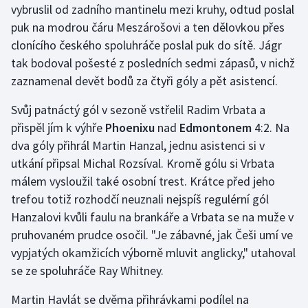
vybruslil od zadního mantinelu mezi kruhy, odtud poslal
puk na modrou čáru Meszárošovi a ten dělovkou přes
clonícího českého spoluhráče poslal puk do sítě. Jágr
tak bodoval pošesté z posledních sedmi zápasů, v nichž
zaznamenal devět bodů za čtyři góly a pět asistencí.
Svůj patnáctý gól v sezoně vstřelil Radim Vrbata a
přispěl jím k výhře
Phoenixu
nad
Edmontonem
4:2. Na
dva góly přihrál Martin Hanzal, jednu asistenci si v
utkání připsal Michal Rozsíval. Kromě gólu si Vrbata
málem vysloužil také osobní trest. Krátce před jeho
trefou totiž rozhodčí neuznali nejspíš regulérní gól
Hanzalovi kvůli faulu na brankáře a Vrbata se na muže v
pruhovaném prudce osočil. "Je zábavné, jak Češi umí ve
vypjatých okamžicích výborně mluvit anglicky," utahoval
se ze spoluhráče Ray Whitney.
Martin Havlát se dvěma přihrávkami podílel na