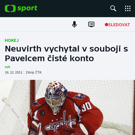
POPULÁRNÍ
SLEDOVAT
Fotbal
HOKEJ
Neuvirth vychytal v souboji s
Hokej
Pavelcem čisté konto
Tenis
roh
16. 12. 2011
|
Zdroj:
ČTK
Atletika
Cyklistika
DALŠÍ SPORTY
Americký fotbal
NEPŘEHLÉDNĚTE