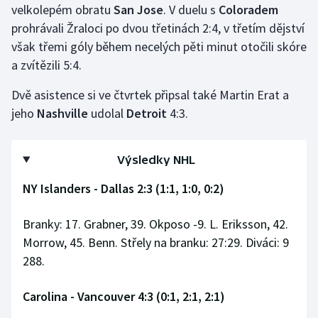
velkolepém obratu
San Jose
. V duelu s
Coloradem
prohrávali Žraloci po dvou třetinách 2:4, v třetím dějství
však třemi góly během necelých pěti minut otočili skóre
a zvítězili 5:4.
Dvě asistence si ve čtvrtek připsal také Martin Erat a
jeho
Nashville
udolal
Detroit
4:3.
Výsledky NHL
NY Islanders - Dallas 2:3 (1:1, 1:0, 0:2)
Branky: 17. Grabner, 39. Okposo -9. L. Eriksson, 42.
Morrow, 45. Benn. Střely na branku: 27:29. Diváci: 9
288.
Carolina - Vancouver 4:3 (0:1, 2:1, 2:1)