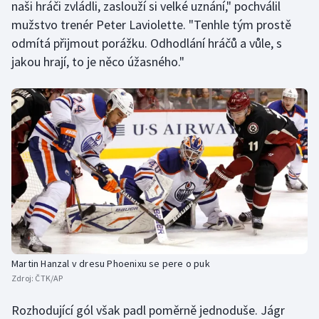
naši hráči zvládli, zaslouží si velké uznání," pochválil
mužstvo trenér Peter Laviolette. "Tenhle tým prostě
odmítá přijmout porážku. Odhodlání hráčů a vůle, s
jakou hrají, to je něco úžasného."
Martin Hanzal v dresu Phoenixu se pere o puk
Zdroj:
ČTK/AP
Rozhodující gól však padl poměrně jednoduše. Jágr