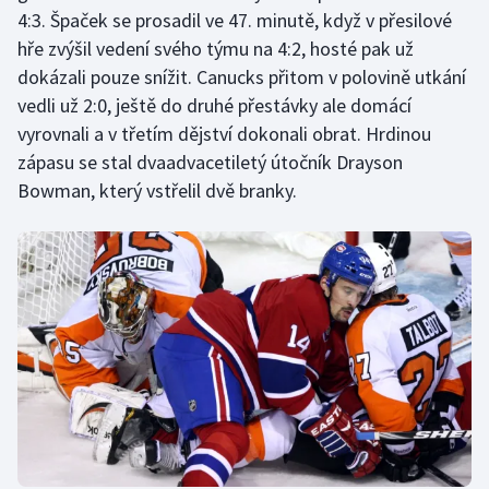
4:3. Špaček se prosadil ve 47. minutě, když v přesilové
Olympijské hry
hře zvýšil vedení svého týmu na 4:2, hosté pak už
dokázali pouze snížit. Canucks přitom v polovině utkání
Parasport
vedli už 2:0, ještě do druhé přestávky ale domácí
vyrovnali a v třetím dějství dokonali obrat. Hrdinou
Plavání
zápasu se stal dvaadvacetiletý útočník Drayson
Bowman, který vstřelil dvě branky.
Plážový volejbal
Ragby
Rychlobruslení
Rychlostní kanoistika
Short track
Sportovní střelba