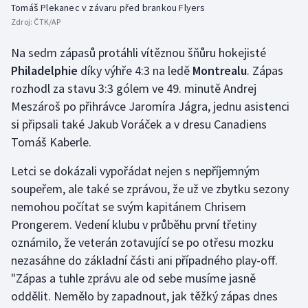
Tomáš Plekanec v závaru před brankou Flyers
Stolní tenis
Zdroj:
ČTK/AP
Triatlon
Na sedm zápasů protáhli vítěznou šňůru hokejisté
Philadelphie
díky výhře 4:3 na ledě
Montrealu
. Zápas
Veslování
rozhodl za stavu 3:3 gólem ve 49. minutě Andrej
Meszároš po přihrávce Jaromíra Jágra, jednu asistenci
Vodní slalom
si připsali také Jakub Voráček a v dresu Canadiens
Tomáš Kaberle.
Volejbal
Letci se dokázali vypořádat nejen s nepříjemným
Ostatní
soupeřem, ale také se zprávou, že už ve zbytku sezony
nemohou počítat se svým kapitánem Chrisem
Prongerem. Vedení klubu v průběhu první třetiny
oznámilo, že veterán zotavující se po otřesu mozku
nezasáhne do základní části ani případného play-off.
"Zápas a tuhle zprávu ale od sebe musíme jasně
oddělit. Nemělo by zapadnout, jak těžký zápas dnes