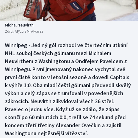
Baseball a softbal
Soutěže
Basketbal
Historické návraty
Michal Neuvirth
Zdroj:
AP/Luis M. Alvarez
Biatlon
Aplikace ČT sport
Winnipeg - Jediný gól rozhodl ve čtvrtečním utkání
Boby a skeleton
AZ kvíz
NHL souboj českých gólmanů mezi Michalem
Neuvirthem z Washingtonu a Ondřejem Pavelcem z
Box
Winnipegu. První jmenovaný nakonec vychytal své
první čisté konto v letošní sezoně a dovedl Capitals
Curling
k výhře 1:0. Oba mladí čeští gólmani předvedli skvělý
výkon a celý zápas se trumfovali v povedenějších
Dostihy
zákrocích. Neuvirth zlikvidoval všech 26 střel,
Florbal
Pavelec o jednu více. Když už se zdálo, že zápas
skončí po 60 minutách 0:0, trefil se 74 sekund před
Futsal
koncem třetí třetiny Alexander Ovečkin a zajistil
Washingtonu nejtěsnější vítězství.
Golf