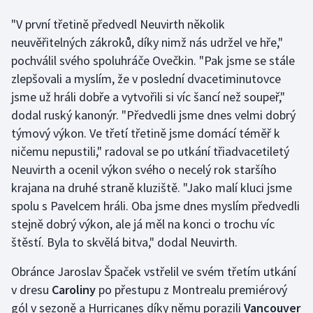
"V první třetině předvedl Neuvirth několik
Gymnastika
neuvěřitelných zákroků, díky nimž nás udržel ve hře,"
pochválil svého spoluhráče Ovečkin. "Pak jsme se stále
Házená
zlepšovali a myslím, že v poslední dvacetiminutovce
jsme už hráli dobře a vytvořili si víc šancí než soupeř,"
Jezdectví
dodal ruský kanonýr. "Předvedli jsme dnes velmi dobrý
týmový výkon. Ve třetí třetině jsme domácí téměř k
Judo
ničemu nepustili," radoval se po utkání třiadvacetiletý
Krasobruslení
Neuvirth a ocenil výkon svého o necelý rok staršího
krajana na druhé straně kluziště. "Jako malí kluci jsme
Lezení
spolu s Pavelcem hráli. Oba jsme dnes myslím předvedli
stejně dobrý výkon, ale já měl na konci o trochu víc
Lyže a snowboard
štěstí. Byla to skvělá bitva," dodal Neuvirth.
Moderní pětiboj
Obránce Jaroslav Špaček vstřelil ve svém třetím utkání
v dresu
Caroliny
po přestupu z Montrealu premiérový
Motorsport
gól v sezoně a Hurricanes díky němu porazili
Vancouver