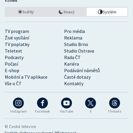
Vzhled
Světlý
Tmavý
Systém
TV program
Pro média
Živé vysílání
Reklama
TV poplatky
Studio Brno
Teletext
Studio Ostrava
Podcasty
Rada ČT
Počasí
Kariéra
E-shop
Podávání námětů
Mobilní a TV aplikace
Časté dotazy
Vše o ČT
Kontakty
Instagram
Facebook
YouTube
X
Threads
© Česká televize
•
•
English
Ochrana soukromí
Přístupnost