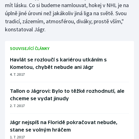
mít lásku. Co si budeme namlouvat, hokej v NHL je na
úplně jiné úrovni než jakákoliv jiná liga na světě. Svou
tradicí, zázemím, atmosférou, diváky; prostě vším,"
konstatoval Jágr.
SOUVISEJÍCÍ ČLÁNKY
Havlát se rozloučí s kariérou utkáním s
Kometou, chybět nebude ani Jágr
4. 7. 2017
Tallon o Jágrovi: Bylo to těžké rozhodnutí, ale
chceme se vydat jinudy
2. 7. 2017
Jágr nejspíš na Floridě pokračovat nebude,
stane se volným hráčem
1. 7. 2017