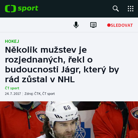
POPULÁRNÍ
SLEDOVAT
Fotbal
HOKEJ
Několik mužstev je
Hokej
rozjednaných, řekl o
budoucnosti Jágr, který by
Tenis
rád zůstal v NHL
Atletika
ČT sport
24. 7. 2017
|
Zdroj:
ČTK
,
ČT sport
Cyklistika
DALŠÍ SPORTY
Americký fotbal
NEPŘEHLÉDNĚTE