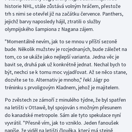
historie NHL, stále zůstává volným hráčem, přestože
trh s nimi se otevřel již na začátku července. Panthers,
Gymnastika
jejichž barvy naposledy hájil, ztratili o služby
Házená
olympijského šampiona z Nagana zájem.
"Momentálně nevím, jak to se mnou v příští sezoně
Jezdectví
bude. Několik mužstev je rozjednaných, bude záležet na
Judo
tom, co se ukáže jako nejlepší varianta. Jedna věc je
bavit se, druhá pak už konkrétně jednat. Nechal bych to
Krasobruslení
být, nechci se k tomu moc vyjadřovat. Až se něco stane,
dozvíte se to. Alternativ je mnoho," řekl Jágr po
Lezení
tréninku s prvoligovým Kladnem, jehož je majitelem.
Lyže a snowboard
Po zvěstech ze zámoří z minulého týdne, že byl spatřen
na letišti v Ottawě, byl spojován s možným přesunem
Moderní pětiboj
do kanadské metropole. Sám ale tyto spekulace nyní
vyvrátil. "Přesně vím, jak to vzniklo. Jeden fanoušek
Motorsport
napíše, že viděl na letišti člověka, který má stejně