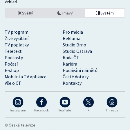
Vzhled
Světlý
Tmavý
Systém
TV program
Pro média
Živé vysílání
Reklama
TV poplatky
Studio Brno
Teletext
Studio Ostrava
Podcasty
Rada ČT
Počasí
Kariéra
E-shop
Podávání námětů
Mobilní a TV aplikace
Časté dotazy
Vše o ČT
Kontakty
Instagram
Facebook
YouTube
X
Threads
© Česká televize