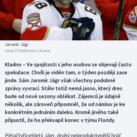
Baseball a softbal
Soutěže
Basketbal
Historické návraty
Biatlon
Aplikace ČT sport
Jaromír Jágr
Boby a skeleton
AZ kvíz
Zdroj:
ČTK/AP/Gene J. Puskar
Box
Kladno – Ve spojitosti s jeho osobou se objevují často
spekulace. Chvíli je viděn tam, o týden později zase
Curling
jinde. Sám Jaromír Jágr však všechny podobné
zprávy vyvrací. Stále totiž nemá jasno, který dres
Dostihy
bude od nové sezony oblékat. Zájemců je údajně
několik, ale zároveň připomněl, že od námluv je ke
Florbal
konkrétním jednáním daleko. Kromě jiného také
připustil, že ho překvapil konec v týmu Floridy.
Futsal
Pětačtyřicetiletý Jágr, druhý nejproduktivnější hráč
Golf