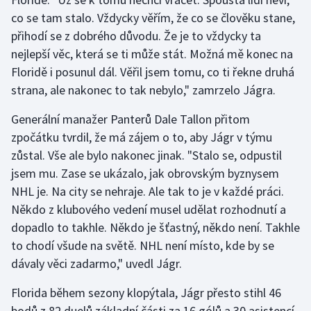
co se tam stalo. Vždycky věřím, že co se člověku stane,
přihodí se z dobrého důvodu. Že je to vždycky ta
nejlepší věc, která se ti může stát. Možná mě konec na
Floridě i posunul dál. Věřil jsem tomu, co ti řekne druhá
strana, ale nakonec to tak nebylo," zamrzelo Jágra.
Generální manažer Panterů Dale Tallon přitom
zpočátku tvrdil, že má zájem o to, aby Jágr v týmu
zůstal. Vše ale bylo nakonec jinak. "Stalo se, odpustil
jsem mu. Zase se ukázalo, jak obrovským byznysem
NHL je. Na city se nehraje. Ale tak to je v každé práci.
Někdo z klubového vedení musel udělat rozhodnutí a
dopadlo to takhle. Někdo je šťastný, někdo není. Takhle
to chodí všude na světě. NHL není místo, kde by se
dávaly věci zadarmo," uvedl Jágr.
Florida během sezony klopýtala, Jágr přesto stihl 46
bodů z 82 duelů základní části za 16 gólů a 30 asistencí.