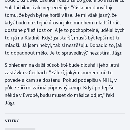
Solidní bilanci ale nepřeceňuje. "Čísla neodpovídají
tomu, že bych byl nejhorší v lize. Je mi však jasný, že
když budu na stejné úrovni jako mnohem mladší hráč,
dostane příležitost on. A je to pochopitelné, udělal bych
to i já na Kladně. Když jsi starší, musíš být lepší než ti
mladší. Já jsem nebyl, tak si nestěžuju. Dopadlo to, jak
to dopadnout mělo. Je to spravedlivý," nezastíral Jágr.
S ohledem na další působiště bude dlouhá i jeho letní
zastávka v Čechách. "Záleží, jakým směrem mě to
povede a kam se dostanu. Pokud podepíšu v NHL, v
půlce září mi začíná přípravný kemp. Když podepíšu
někde v Evropě, budu muset do měsíce odjet," řekl
Jágr.
ŠTÍTKY