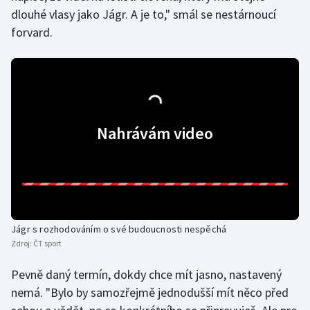
dlouhé vlasy jako Jágr. A je to," smál se nestárnoucí
Olympijské hry
forvard.
Parasport
Plavání
Plážový volejbal
Nahrávám video
Ragby
Rychlobruslení
Rychlostní kanoistika
Jágr s rozhodováním o své budoucnosti nespěchá
Zdroj:
ČT sport
Short track
Pevně daný termín, dokdy chce mít jasno, nastavený
Sportovní střelba
nemá. "Bylo by samozřejmě jednodušší mít něco před