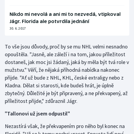
Nikdo mi nevolá a ani mi to nezvedá, vtipkoval
Jágr. Florida ale potvrdila jednání
30. 6. 2017
To vše jsou důvody, proč by se mu NHL velmi nesnadno
opouštěla. "Jasně, ale záleží i na tom, jakou příležitost
dostaneš, jak moc jsi žádaný, jaká by měla být tvá role v
mužstvu." Věří, že nějaká příhodná nabídka nakonec
přijde. "Ať už bude z NHL, KHL, české extraligy nebo z
Kladna. Dělat si starosti, kde budeš hrát, je úplně
zbytečný. Důležité je být připravený, a ne překvapený, až
příležitost přijde," zdůraznil Jágr.
"Tallonovi už jsem odpustil"
Nezastírá však, že překvapením pro něho byl konec na
Floridě. "Už se k tomu nechci vracet. Spousta lidí neví,