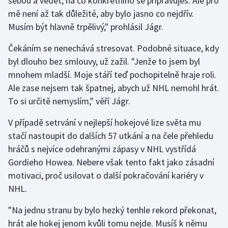
sebou a vědět, na co konkrétního se připravuješ. Ale pro
Stolní tenis
mě není až tak důležité, aby bylo jasno co nejdřív.
Musím být hlavně trpělivý," prohlásil Jágr.
Triatlon
Čekáním se nenechává stresovat. Podobné situace, kdy
Veslování
byl dlouho bez smlouvy, už zažil. "Jenže to jsem byl
mnohem mladší. Moje stáří teď pochopitelně hraje roli.
Vodní slalom
Ale zase nejsem tak špatnej, abych už NHL nemohl hrát.
To si určitě nemyslím," věří Jágr.
Volejbal
V případě setrvání v nejlepší hokejové lize světa mu
Ostatní
stačí nastoupit do dalších 57 utkání a na čele přehledu
hráčů s nejvíce odehranými zápasy v NHL vystřídá
Gordieho Howea. Nebere však tento fakt jako zásadní
motivaci, proč usilovat o další pokračování kariéry v
NHL.
"Na jednu stranu by bylo hezký tenhle rekord překonat,
hrát ale hokej jenom kvůli tomu nejde. Musíš k němu