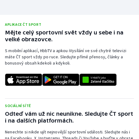
APLIKACE ČT SPORT
Mějte celý sportovní svět vždy u sebe i na
velké obrazovce.
S mobilní aplikací, HbbTV a apkou iVysílání ve své chytré televizi
máte ČT sport vždy po ruce. Sledujte přímé přenosy, články a
bonusový obsah kdekoli a kdykoli.
SOCIÁLNÍ SÍTĚ
Odteď vám už nic neunikne. Sledujte ČT sport
i na dalších platformách.
Nenechte si nikde ujít nejnovější sportovní události. Sledujte nás i
na Facebooku, X, Instagramu, Threads či YouTube a buďte v obraze.