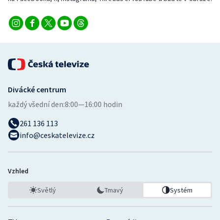
Divácké centrum
každý všední den:
8:00—16:00 hodin
261 136 113
info@ceskatelevize.cz
Vzhled
Světlý
Tmavý
Systém