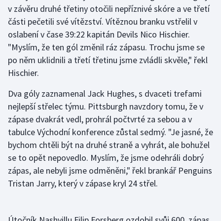
v závěru druhé třetiny otočili nepříznivé skóre a ve třetí
Olympijské hry
části pečetili své vítězství. Vítěznou branku vstřelil v
oslabení v čase 39:22 kapitán Devils Nico Hischier.
Parasport
"Myslím, že ten gól změnil ráz zápasu. Trochu jsme se
po něm uklidnili a třetí třetinu jsme zvládli skvěle," řekl
Plavání
Hischier.
Plážový volejbal
Dva góly zaznamenal Jack Hughes, s dvaceti trefami
nejlepší střelec týmu. Pittsburgh navzdory tomu, že v
Ragby
zápase dvakrát vedl, prohrál počtvrté za sebou a v
tabulce Východní konference zůstal sedmý. "Je jasné, že
Rychlobruslení
bychom chtěli být na druhé straně a vyhrát, ale bohužel
se to opět nepovedlo. Myslím, že jsme odehráli dobrý
Rychlostní kanoistika
zápas, ale nebyli jsme odměněni," řekl brankář Penguins
Short track
Tristan Jarry, který v zápase kryl 24 střel.
Sportovní střelba
Útočník Nashvillu Filip Forsberg ozdobil svůj 600. zápas