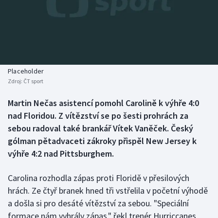
Baseball a softbal
Soutěže
Basketbal
Historické návraty
Biatlon
Aplikace ČT sport
Placeholder
Boby a skeleton
AZ kvíz
Zdroj:
ČT sport
Box
Martin Nečas asistencí pomohl Carolině k výhře 4:0
nad Floridou. Z vítězství se po šesti prohrách za
Curling
sebou radoval také brankář Vítek Vaněček. Český
gólman pětadvaceti zákroky přispěl New Jersey k
Dostihy
výhře 4:2 nad Pittsburghem.
Florbal
Carolina rozhodla zápas proti Floridě v přesilových
hrách. Ze čtyř branek hned tři vstřelila v početní výhodě
Futsal
a došla si pro desáté vítězství za sebou. "Speciální
formace nám vyhrály zápas," řekl trenér Hurriccanes
Golf