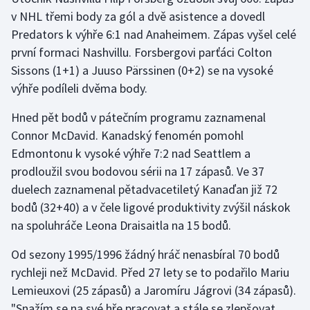
Stolní tenis
v NHL třemi body za gól a dvě asistence a dovedl
Predators k výhře 6:1 nad Anaheimem. Zápas vyšel celé
Triatlon
první formaci Nashvillu. Forsbergovi parťáci Colton
Sissons (1+1) a Juuso Pärssinen (0+2) se na vysoké
Veslování
výhře podíleli dvěma body.
Vodní slalom
Hned pět bodů v pátečním programu zaznamenal
Connor McDavid. Kanadský fenomén pomohl
Volejbal
Edmontonu k vysoké výhře 7:2 nad Seattlem a
prodloužil svou bodovou sérii na 17 zápasů. Ve 37
Ostatní
duelech zaznamenal pětadvacetiletý Kanaďan již 72
bodů (32+40) a v čele ligové produktivity zvýšil náskok
na spoluhráče Leona Draisaitla na 15 bodů.
Od sezony 1995/1996 žádný hráč nenasbíral 70 bodů
rychleji než McDavid. Před 27 lety se to podařilo Mariu
Lemieuxovi (25 zápasů) a Jaromíru Jágrovi (34 zápasů).
"Snažím se na své hře pracovat a stále se zlepšovat.