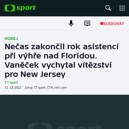
POPULÁRNÍ
SLEDOVAT
Fotbal
HOKEJ
Nečas zakončil rok asistencí
Hokej
při výhře nad Floridou.
Vaněček vychytal vítězství
Tenis
pro New Jersey
Atletika
ČT sport
31. 12. 2022
|
Zdroj:
ČT sport
,
ČTK
,
nhl.com
Cyklistika
DALŠÍ SPORTY
Americký fotbal
NEPŘEHLÉDNĚTE