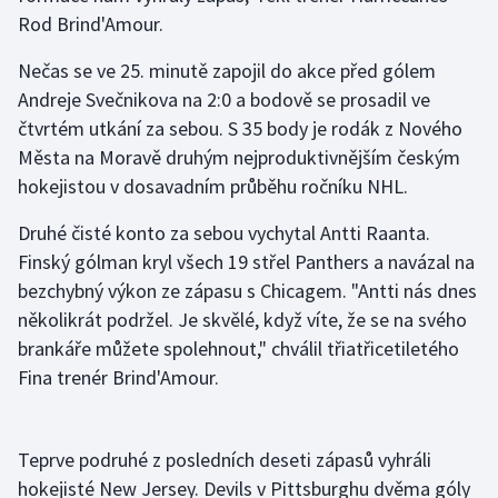
Rod Brind'Amour.
Gymnastika
Nečas se ve 25. minutě zapojil do akce před gólem
Andreje Svečnikova na 2:0 a bodově se prosadil ve
Házená
čtvrtém utkání za sebou. S 35 body je rodák z Nového
Města na Moravě druhým nejproduktivnějším českým
Jezdectví
hokejistou v dosavadním průběhu ročníku NHL.
Judo
Druhé čisté konto za sebou vychytal Antti Raanta.
Finský gólman kryl všech 19 střel Panthers a navázal na
Krasobruslení
bezchybný výkon ze zápasu s Chicagem. "Antti nás dnes
několikrát podržel. Je skvělé, když víte, že se na svého
Lezení
brankáře můžete spolehnout," chválil třiatřicetiletého
Lyže a snowboard
Fina trenér Brind'Amour.
Moderní pětiboj
Teprve podruhé z posledních deseti zápasů vyhráli
Motorsport
hokejisté New Jersey. Devils v Pittsburghu dvěma góly