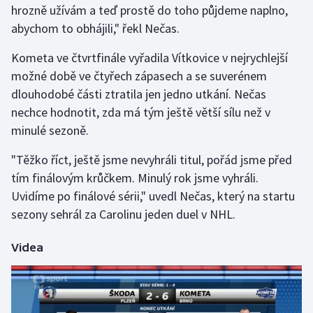
hrozně užívám a teď prostě do toho půjdeme naplno,
abychom to obhájili," řekl Nečas.
Gymnastika
Kometa ve čtvrtfinále vyřadila Vítkovice v nejrychlejší
Házená
možné době ve čtyřech zápasech a se suverénem
dlouhodobé části ztratila jen jedno utkání. Nečas
Jezdectví
nechce hodnotit, zda má tým ještě větší sílu než v
minulé sezoně.
Judo
"Těžko říct, ještě jsme nevyhráli titul, pořád jsme před
Krasobruslení
tím finálovým krůčkem. Minulý rok jsme vyhráli.
Uvidíme po finálové sérii," uvedl Nečas, který na startu
Lezení
sezony sehrál za Carolinu jeden duel v NHL.
Lyže a snowboard
Videa
Moderní pětiboj
Motorsport