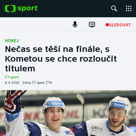
POPULÁRNÍ
SLEDOVAT
Fotbal
HOKEJ
Nečas se těší na finále, s
Hokej
Kometou se chce rozloučit
titulem
Tenis
ČT sport
Atletika
8. 4. 2018
|
Zdroj:
ČT sport
,
ČTK
Cyklistika
DALŠÍ SPORTY
Americký fotbal
NEPŘEHLÉDNĚTE