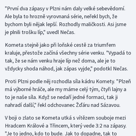
"První dva zápasy v Plzni nám daly velké sebevědomí.
Ale byla to hrozně vyrovnaná série, neřekl bych, že
bychom byli nějak lepší. Rozhodly maličkosti. Asi jsme
je plnili trošku líp," uvedl Nečas.
Kometa stejně jako při loňské cestě za triumfem
kraluje, přestože začíná všechny série venku. "Vypadá to
tak, že se nám venku hraje líp než doma, ale je to
vždycky shoda náhod, jak zápas vyjde," podotkl Nečas.
Proti Plzni podle něj rozhodla síla kádru Komety. "Plzeň
má výborné hráče, ale my máme celý tým, čtyři lajny a
to je naše síla. Když se nedaří jedné formaci, tak ji
nahradí další," řekl odchovanec Žďáru nad Sázavou.
V boji o zlato se Kometa utká s vítězem souboje mezi
Hradcem Králové a Třincem, který vede 3:2 na zápasy.
"Je to jedno, kdo to bude. Jak to dopadne, tak to