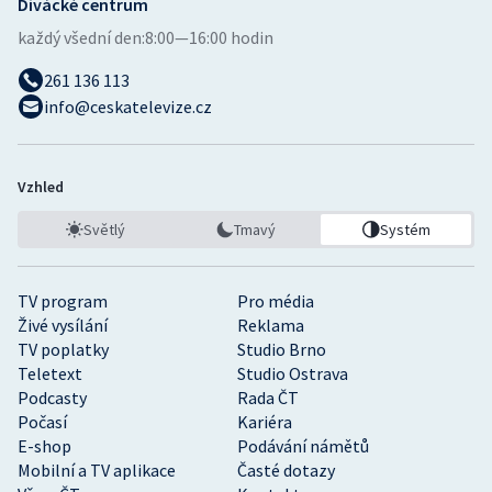
Divácké centrum
každý všední den:
8:00—16:00 hodin
261 136 113
info@ceskatelevize.cz
Vzhled
Světlý
Tmavý
Systém
TV program
Pro média
Živé vysílání
Reklama
TV poplatky
Studio Brno
Teletext
Studio Ostrava
Podcasty
Rada ČT
Počasí
Kariéra
E-shop
Podávání námětů
Mobilní a TV aplikace
Časté dotazy