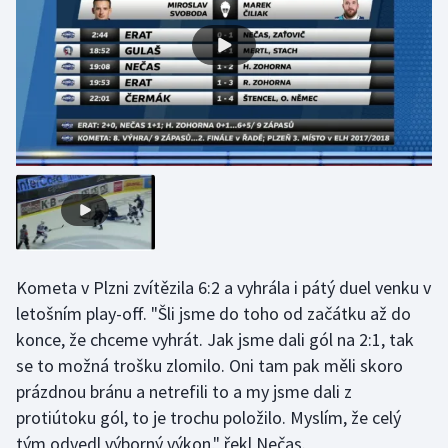
Olympijské hry
Parasport
Plavání
Plážový volejbal
Ragby
Rychlobruslení
Kometa v Plzni zvítězila 6:2 a vyhrála i pátý duel venku v
letošním play-off. "Šli jsme do toho od začátku až do
Rychlostní kanoistika
konce, že chceme vyhrát. Jak jsme dali gól na 2:1, tak
se to možná trošku zlomilo. Oni tam pak měli skoro
Short track
prázdnou bránu a netrefili to a my jsme dali z
Sportovní střelba
protiútoku gól, to je trochu položilo. Myslím, že celý
tým odvedl výborný výkon," řekl Nečas.