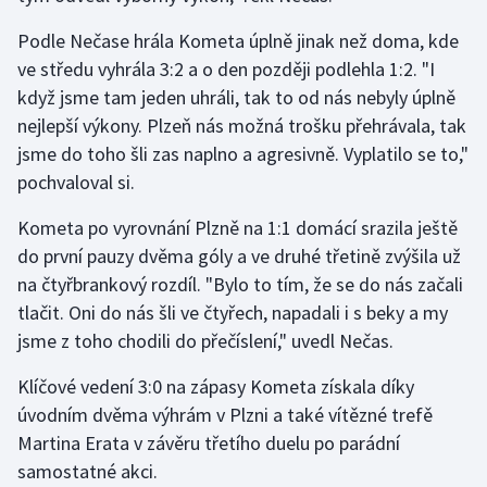
Stolní tenis
Podle Nečase hrála Kometa úplně jinak než doma, kde
ve středu vyhrála 3:2 a o den později podlehla 1:2. "I
Triatlon
když jsme tam jeden uhráli, tak to od nás nebyly úplně
Veslování
nejlepší výkony. Plzeň nás možná trošku přehrávala, tak
jsme do toho šli zas naplno a agresivně. Vyplatilo se to,"
Vodní slalom
pochvaloval si.
Volejbal
Kometa po vyrovnání Plzně na 1:1 domácí srazila ještě
do první pauzy dvěma góly a ve druhé třetině zvýšila už
Ostatní
na čtyřbrankový rozdíl. "Bylo to tím, že se do nás začali
tlačit. Oni do nás šli ve čtyřech, napadali i s beky a my
jsme z toho chodili do přečíslení," uvedl Nečas.
Klíčové vedení 3:0 na zápasy Kometa získala díky
úvodním dvěma výhrám v Plzni a také vítězné trefě
Martina Erata v závěru třetího duelu po parádní
samostatné akci.