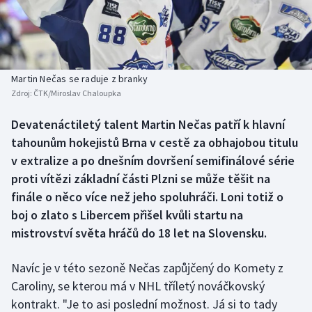
Baseball a softbal
Soutěže
Basketbal
Historické návraty
Biatlon
Aplikace ČT sport
Martin Nečas se raduje z branky
Zdroj:
ČTK/Miroslav Chaloupka
Boby a skeleton
AZ kvíz
Devatenáctiletý talent Martin Nečas patří k hlavní
tahounům hokejistů Brna v cestě za obhajobou titulu
Box
v extralize a po dnešním dovršení semifinálové série
Curling
proti vítězi základní části Plzni se může těšit na
finále o něco více než jeho spoluhráči. Loni totiž o
Dostihy
boj o zlato s Libercem přišel kvůli startu na
mistrovství světa hráčů do 18 let na Slovensku.
Florbal
Navíc je v této sezoně Nečas zapůjčený do Komety z
Futsal
Caroliny, se kterou má v NHL tříletý nováčkovský
kontrakt. "Je to asi poslední možnost. Já si to tady
Golf