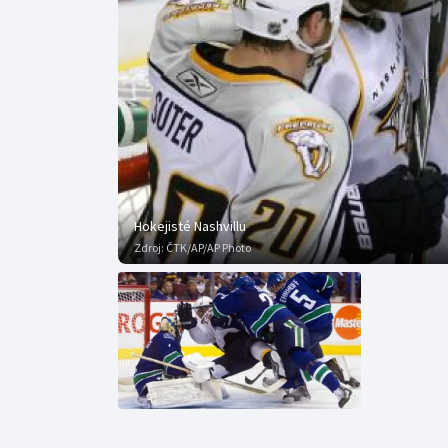
Curling
Dostihy
Florbal
Futsal
Golf
Hokejisté Nashvillu
Gymnastika
Zdroj:
ČTK/AP/AP Photo