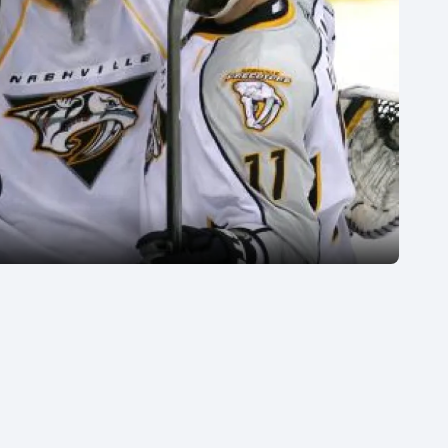
Moderní pětiboj
Triatlon
Motorsport
Veslování
Olympijské hry
Vodní slalom
Parasport
Volejbal
Plavání
Ostatní
Plážový volejbal