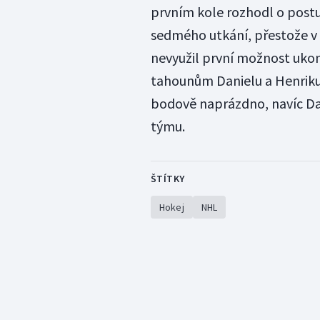
prvním kole rozhodl o post
sedmého utkání, přestože v sé
nevyužil první možnost ukon
tahounům Danielu a Henriku
bodově naprázdno, navíc Dan
týmu.
ŠTÍTKY
Hokej
NHL