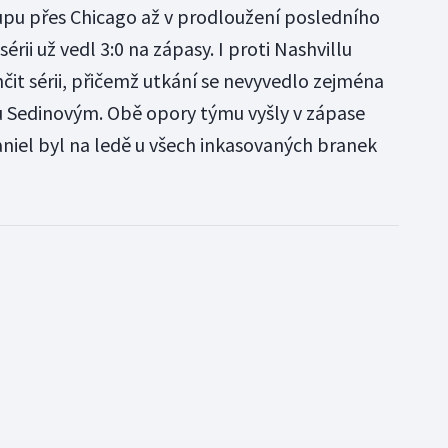
upu přes Chicago až v prodloužení posledního
rii už vedl 3:0 na zápasy. I proti Nashvillu
čit sérii, přičemž utkání se nevyvedlo zejména
 Sedinovým. Obě opory týmu vyšly v zápase
iel byl na ledě u všech inkasovaných branek