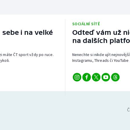
SOCIÁLNÍ SÍTĚ
 sebe i na velké
Odteď vám už nic
na dalších platf
izi máte ČT sport vždy po ruce.
Nenechte si nikde ujít nejnovější
ykoli.
Instagramu, Threads či YouTube 
Č