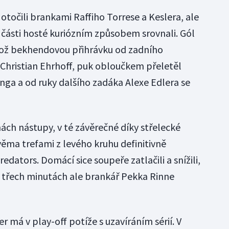
 otočili brankami Raffiho Torrese a Keslera, ale
části hosté kuriózním způsobem srovnali. Gól
hož bekhendovou přihrávku od zadního
Christian Ehrhoff, puk obloučkem přeletěl
ga a od ruky dalšího zadáka Alexe Edlera se
ách nástupy, v té závěrečné díky střelecké
ěma trefami z levého kruhu definitivně
edators. Domácí sice soupeře zatlačili a snížili,
ch třech minutách ale brankář Pekka Rinne
r má v play-off potíže s uzavíráním sérií. V