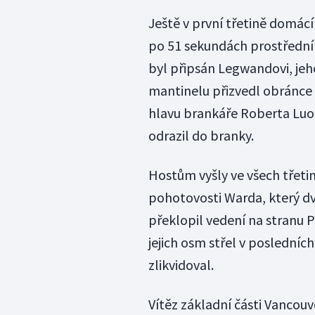
Ještě v první třetině domácí
po 51 sekundách prostřední 
byl připsán Legwandovi, je
mantinelu přizvedl obránce 
hlavu brankáře Roberta Luon
odrazil do branky.
Hostům vyšly ve všech třetin
pohotovosti Warda, který dv
překlopil vedení na stranu Pr
jejich osm střel v poslední
zlikvidoval.
Vítěz základní části Vancouve