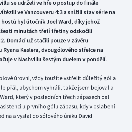
llu se udrželi ve hře o postup do finále
tězili ve Vancouveru 4:3 a snížili stav série na
 hostů byl útočník Joel Ward, díky jehož
sti minutách třetí třetiny odskočili
:2. Domácí už stačili pouze v závěru
u Ryana Keslera, dvougólového střelce na
ačuje v Nashvillu šestým duelem v pondělí.
lové úrovni, vždy toužíte vstřelit důležitý gól a
ale přál, abychom vyhráli, takže jsem bojoval a
l Ward, který v posledních třech zápasech dal
l asistenci u prvního gólu zápasu, kdy v oslabení
edina a vyslal do sólového úniku David