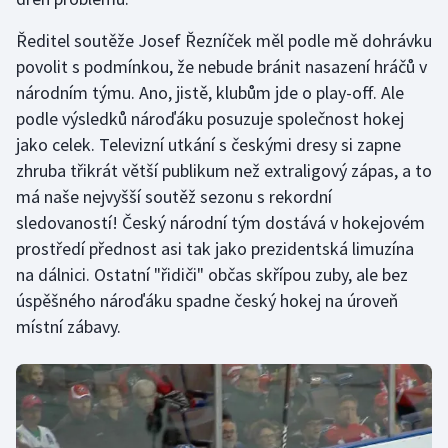
Stolní tenis
Ředitel soutěže Josef Řezníček měl podle mě dohrávku
Triatlon
povolit s podmínkou, že nebude bránit nasazení hráčů v
národním týmu. Ano, jistě, klubům jde o play-off. Ale
Veslování
podle výsledků nároďáku posuzuje společnost hokej
jako celek. Televizní utkání s českými dresy si zapne
Vodní slalom
zhruba třikrát větší publikum než extraligový zápas, a to
má naše nejvyšší soutěž sezonu s rekordní
Volejbal
sledovaností! Český národní tým dostává v hokejovém
prostředí přednost asi tak jako prezidentská limuzína
Ostatní
na dálnici. Ostatní "řidiči" občas skřípou zuby, ale bez
úspěšného nároďáku spadne český hokej na úroveň
místní zábavy.