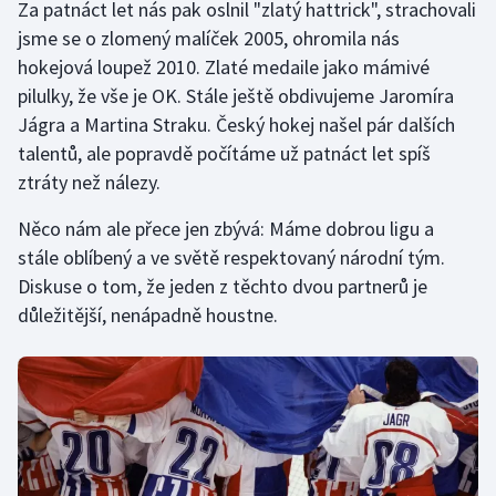
Za patnáct let nás pak oslnil "zlatý hattrick", strachovali
jsme se o zlomený malíček 2005, ohromila nás
Gymnastika
hokejová loupež 2010. Zlaté medaile jako mámivé
pilulky, že vše je OK. Stále ještě obdivujeme Jaromíra
Házená
Jágra a Martina Straku. Český hokej našel pár dalších
talentů, ale popravdě počítáme už patnáct let spíš
Jezdectví
ztráty než nálezy.
Judo
Něco nám ale přece jen zbývá: Máme dobrou ligu a
stále oblíbený a ve světě respektovaný národní tým.
Krasobruslení
Diskuse o tom, že jeden z těchto dvou partnerů je
důležitější, nenápadně houstne.
Lezení
Lyže a snowboard
Moderní pětiboj
Motorsport