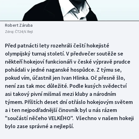
Baseball a softbal
Soutěže
Basketbal
Historické návraty
Robert Záruba
Zdroj:
ČT24/V. Rejl
Biatlon
Aplikace ČT sport
Před patnácti lety rozehráli čeští hokejisté
Boby a skeleton
AZ kvíz
olympijský turnaj století. V předvečer soutěže se
někteří hokejoví funkcionáři v české výpravě prudce
Box
pohádali v jedné naganské hospůdce. Z týmu se,
pokud vím, účastnil jen Ivan Hlinka. Oč přesně šlo,
Curling
není zas tak moc důležité. Podle kusých svědectví
asi takový pivní mišmaš mezi kluby a národním
Dostihy
týmem. Příštích deset dní otřáslo hokejovým světem
Florbal
a i ten nejpodřadnější činovník byl u nás rázem
"součástí něčeho VELKÉHO". Všechno v našem hokeji
Futsal
bylo zase správné a nejlepší.
Golf