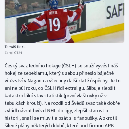
Tomáš Hertl
Zdroj:
ČT24
Český svaz ledního hokeje (ČSLH) se snaží vyvést náš
hokej ze sebeklamu, který s sebou přineslo báječné
vítězství v Naganu a všechny další zlaté úspěchy. Je to
ani ne půl roku, co ČSLH řídí extraligu. Slibuje zlepšit
katastrofální stav statistik (první vlaštovky už v
tabulkách krouží). Na rozdíl od Švédů svaz také dobře
zvládl návrat hvězd NHL do ligy, zlepšil starost o
historii, snaží se mluvit a psát si s fanoušky. A zkrotil
šílené plány některých klubů, které pod firmou APK