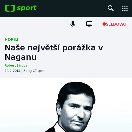
POPULÁRNÍ
SLEDOVAT
Fotbal
HOKEJ
Naše největší porážka v
Hokej
Naganu
Tenis
Robert Záruba
14. 2. 2013
|
Zdroj:
ČT sport
Atletika
Cyklistika
DALŠÍ SPORTY
Americký fotbal
NEPŘEHLÉDNĚTE