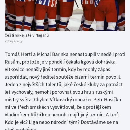
Olympijské hry
Parasport
Čeští hokejisté v Naganu
Plavání
Zdroj:
Getty
Plážový volejbal
Tomáš Hertl a Michal Barinka nenastoupili v neděli proti
Rusům, protože je v pondělí čekala ligová dohrávka.
Ragby
Vítkovice nenašly jiný termín, kdy by mohly zápas
uspořádat, nový ředitel soutěže bizarní termín povolil.
Rychlobruslení
Jeden z největších talentů, jaké české kluby za patnáct
let vychovaly, nemohl porovnat svou hru s ruskými
Rychlostní kanoistika
mistry světa. Chyba! Vítkovický manažer Petr Husička
Short track
mi ve třech smskách vysvětloval, že s protějškem
Vladimírem Růžičkou nemohli najít jiný termín. A teď:
Sportovní střelba
Kdo je víc? Liga nebo národní tým? Dostáváme se na
dřeň problému.