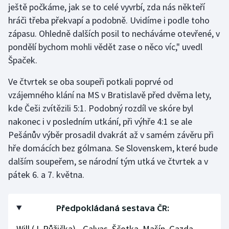
ještě počkáme, jak se to celé vyvrbí, zda nás někteří
hráči třeba překvapí a podobně. Uvidíme i podle toho
zápasu. Ohledně dalších posil to necháváme otevřené, v
pondělí bychom mohli vědět zase o něco víc," uvedl
Špaček.
Ve čtvrtek se oba soupeři potkali poprvé od
vzájemného klání na MS v Bratislavě před dvěma lety,
kde Češi zvítězili 5:1. Podobný rozdíl ve skóre byl
nakonec i v posledním utkání, při výhře 4:1 se ale
Pešánův výběr prosadil dvakrát až v samém závěru při
hře domácích bez gólmana. Se Slovenskem, které bude
dalším soupeřem, se národní tým utká ve čtvrtek a v
pátek 6. a 7. května.
Předpokládaná sestava ČR:
Will (J. Růžička) - Galvas, Ščotka, Mašín, Gazda,