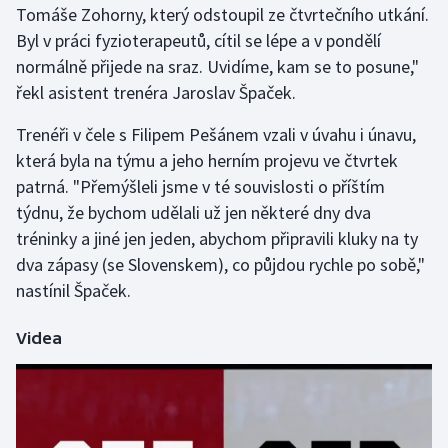
Tomáše Zohorny, který odstoupil ze čtvrtečního utkání.
Byl v práci fyzioterapeutů, cítil se lépe a v pondělí
Gymnastika
normálně přijede na sraz. Uvidíme, kam se to posune,"
řekl asistent trenéra Jaroslav Špaček.
Házená
Trenéři v čele s Filipem Pešánem vzali v úvahu i únavu,
Jezdectví
která byla na týmu a jeho herním projevu ve čtvrtek
patrná. "Přemýšleli jsme v té souvislosti o příštím
Judo
týdnu, že bychom udělali už jen některé dny dva
tréninky a jiné jen jeden, abychom připravili kluky na ty
Krasobruslení
dva zápasy (se Slovenskem), co půjdou rychle po sobě,"
Lezení
nastínil Špaček.
Lyže a snowboard
Videa
Moderní pětiboj
Motorsport