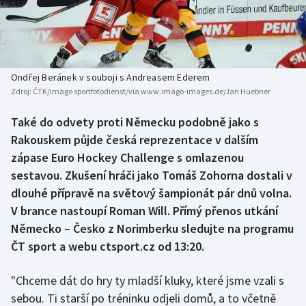
Baseball a softbal
Soutěže
Basketbal
Historické návraty
Biatlon
Aplikace ČT sport
Ondřej Beránek v souboji s Andreasem Ederem
Zdroj:
ČTK/imago sportfotodienst/via www.imago-images.de/Jan Huebner
Boby a skeleton
AZ kvíz
Také do odvety proti Německu podobně jako s
Rakouskem půjde česká reprezentace v dalším
Box
zápase Euro Hockey Challenge s omlazenou
Curling
sestavou. Zkušení hráči jako Tomáš Zohorna dostali v
dlouhé přípravě na světový šampionát pár dnů volna.
Dostihy
V brance nastoupí Roman Will. Přímý přenos utkání
Německo – Česko z Norimberku sledujte na programu
Florbal
ČT sport a webu ctsport.cz od 13:20.
Futsal
"Chceme dát do hry ty mladší kluky, které jsme vzali s
sebou. Ti starší po tréninku odjeli domů, a to včetně
Golf