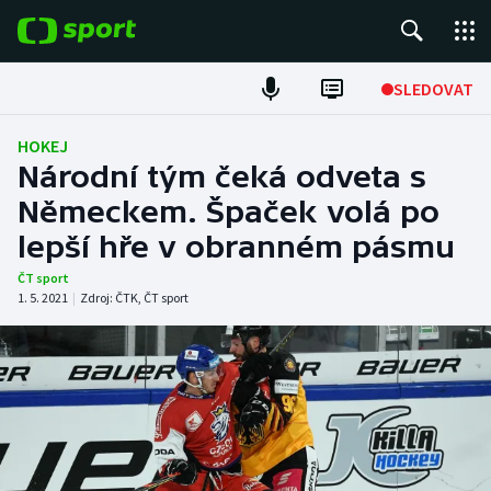
POPULÁRNÍ
SLEDOVAT
Fotbal
HOKEJ
Národní tým čeká odveta s
Hokej
Německem. Špaček volá po
lepší hře v obranném pásmu
Tenis
ČT sport
Atletika
1. 5. 2021
|
Zdroj:
ČTK
,
ČT sport
Cyklistika
DALŠÍ SPORTY
Americký fotbal
NEPŘEHLÉDNĚTE