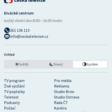
Divácké centrum
každý všední den:
8:00—16:00 hodin
261 136 113
info@ceskatelevize.cz
Vzhled
Světlý
Tmavý
Systém
TV program
Pro média
Živé vysílání
Reklama
TV poplatky
Studio Brno
Teletext
Studio Ostrava
Podcasty
Rada ČT
Počasí
Kariéra