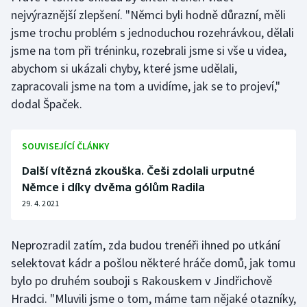
Stolní tenis
nejvýraznější zlepšení. "Němci byli hodně důrazní, měli
jsme trochu problém s jednoduchou rozehrávkou, dělali
Triatlon
jsme na tom při tréninku, rozebrali jsme si vše u videa,
abychom si ukázali chyby, které jsme udělali,
Veslování
zapracovali jsme na tom a uvidíme, jak se to projeví,"
dodal Špaček.
Vodní slalom
Volejbal
SOUVISEJÍCÍ ČLÁNKY
Další vítězná zkouška. Češi zdolali urputné
Ostatní
Němce i díky dvěma gólům Radila
29. 4. 2021
Neprozradil zatím, zda budou trenéři ihned po utkání
selektovat kádr a pošlou některé hráče domů, jak tomu
bylo po druhém souboji s Rakouskem v Jindřichově
Hradci. "Mluvili jsme o tom, máme tam nějaké otazníky,