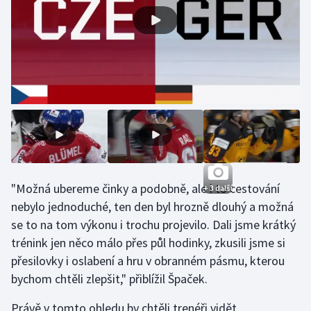
Olympijské hry
Parasport
Plavání
Plážový volejbal
Ragby
"Možná ubereme činky a podobně, ale i to cestování
Rychlobruslení
+ 3 další
nebylo jednoduché, ten den byl hrozně dlouhý a možná
Rychlostní kanoistika
se to na tom výkonu i trochu projevilo. Dali jsme krátký
trénink jen něco málo přes půl hodinky, zkusili jsme si
Short track
přesilovky i oslabení a hru v obranném pásmu, kterou
bychom chtěli zlepšit," přiblížil Špaček.
Sportovní střelba
Právě v tomto ohledu by chtěli trenéři vidět