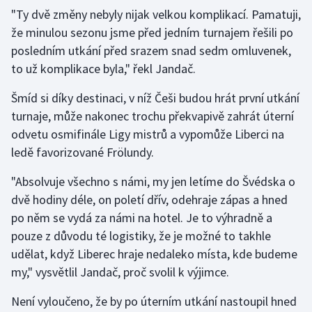
"Ty dvě změny nebyly nijak velkou komplikací. Pamatuji,
že minulou sezonu jsme před jedním turnajem řešili po
Gymnastika
posledním utkání před srazem snad sedm omluvenek,
Házená
to už komplikace byla," řekl Jandač.
Šmíd si díky destinaci, v níž Češi budou hrát první utkání
Jezdectví
turnaje, může nakonec trochu překvapivě zahrát úterní
Judo
odvetu osmifinále Ligy mistrů a vypomůže Liberci na
ledě favorizované Frölundy.
Krasobruslení
"Absolvuje všechno s námi, my jen letíme do Švédska o
dvě hodiny déle, on poletí dřív, odehraje zápas a hned
Lezení
po něm se vydá za námi na hotel. Je to výhradně a
Lyže a snowboard
pouze z důvodu té logistiky, že je možné to takhle
udělat, když Liberec hraje nedaleko místa, kde budeme
Moderní pětiboj
my," vysvětlil Jandač, proč svolil k výjimce.
Motorsport
Není vyloučeno, že by po úterním utkání nastoupil hned