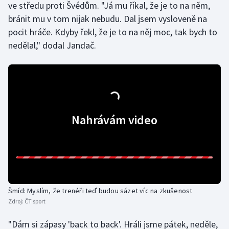
ve středu proti Švédům. "Já mu říkal, že je to na něm,
Olympijské hry
bránit mu v tom nijak nebudu. Dal jsem vysloveně na
pocit hráče. Kdyby řekl, že je to na něj moc, tak bych to
Parasport
nedělal," dodal Jandač.
Plavání
Plážový volejbal
Ragby
Nahrávám video
Rychlobruslení
Rychlostní kanoistika
Short track
Šmíd: Myslím, že trenéři teď budou sázet víc na zkušenost
Zdroj:
ČT sport
Sportovní střelba
"Dám si zápasy 'back to back'. Hráli jsme pátek, neděle,