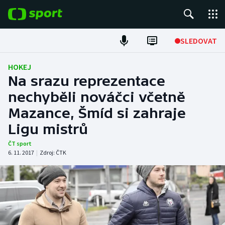
POPULÁRNÍ
SLEDOVAT
Fotbal
HOKEJ
Na srazu reprezentace
Hokej
nechyběli nováčci včetně
Mazance, Šmíd si zahraje
Tenis
Ligu mistrů
Atletika
ČT sport
6. 11. 2017
|
Zdroj:
ČTK
Cyklistika
DALŠÍ SPORTY
Americký fotbal
NEPŘEHLÉDNĚTE