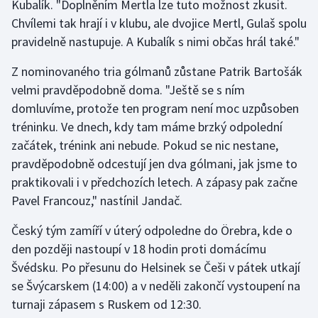
Kubalík. "Doplněním Mertla lze tuto možnost zkusit.
Chvílemi tak hrají i v klubu, ale dvojice Mertl, Gulaš spolu
pravidelně nastupuje. A Kubalík s nimi občas hrál také."
Z nominovaného tria gólmanů zůstane Patrik Bartošák
velmi pravděpodobně doma. "Ještě se s ním
domluvíme, protože ten program není moc uzpůsoben
tréninku. Ve dnech, kdy tam máme brzký odpolední
začátek, trénink ani nebude. Pokud se nic nestane,
pravděpodobně odcestují jen dva gólmani, jak jsme to
praktikovali i v předchozích letech. A zápasy pak začne
Pavel Francouz," nastínil Jandač.
Český tým zamíří v úterý odpoledne do Örebra, kde o
den později nastoupí v 18 hodin proti domácímu
Švédsku. Po přesunu do Helsinek se Češi v pátek utkají
se Švýcarskem (14:00) a v neděli zakončí vystoupení na
turnaji zápasem s Ruskem od 12:30.