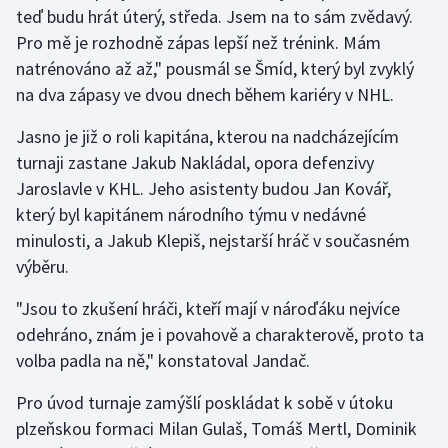
Stolní tenis
teď budu hrát úterý, středa. Jsem na to sám zvědavý.
Pro mě je rozhodně zápas lepší než trénink. Mám
Triatlon
natrénováno až až," pousmál se Šmíd, který byl zvyklý
na dva zápasy ve dvou dnech během kariéry v NHL.
Veslování
Jasno je již o roli kapitána, kterou na nadcházejícím
Vodní slalom
turnaji zastane Jakub Nakládal, opora defenzivy
Jaroslavle v KHL. Jeho asistenty budou Jan Kovář,
Volejbal
který byl kapitánem národního týmu v nedávné
minulosti, a Jakub Klepiš, nejstarší hráč v současném
Ostatní
výběru.
"Jsou to zkušení hráči, kteří mají v nároďáku nejvíce
odehráno, znám je i povahově a charakterově, proto ta
volba padla na ně," konstatoval Jandač.
Pro úvod turnaje zamýšlí poskládat k sobě v útoku
plzeňskou formaci Milan Gulaš, Tomáš Mertl, Dominik