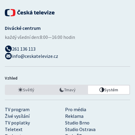
Divácké centrum
každý všední den:
8:00—16:00 hodin
261 136 113
info@ceskatelevize.cz
Vzhled
Světlý
Tmavý
Systém
TV program
Pro média
Živé vysílání
Reklama
TV poplatky
Studio Brno
Teletext
Studio Ostrava