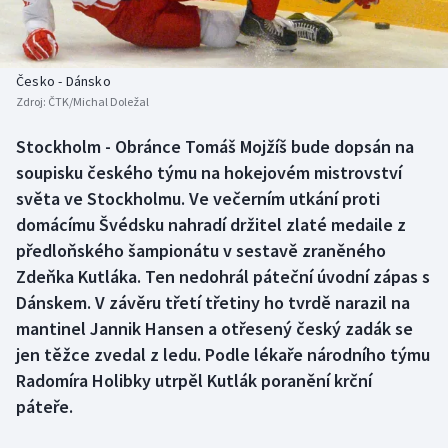
Baseball a softbal
Soutěže
Basketbal
Historické návraty
Česko - Dánsko
Zdroj:
ČTK/Michal Doležal
Biatlon
Aplikace ČT sport
Stockholm - Obránce Tomáš Mojžíš bude dopsán na
Boby a skeleton
AZ kvíz
soupisku českého týmu na hokejovém mistrovství
světa ve Stockholmu. Ve večerním utkání proti
Box
domácímu Švédsku nahradí držitel zlaté medaile z
předloňského šampionátu v sestavě zraněného
Curling
Zdeňka Kutláka. Ten nedohrál páteční úvodní zápas s
Dánskem. V závěru třetí třetiny ho tvrdě narazil na
Dostihy
mantinel Jannik Hansen a otřesený český zadák se
Florbal
jen těžce zvedal z ledu. Podle lékaře národního týmu
Radomíra Holibky utrpěl Kutlák poranění krční
Futsal
páteře.
Golf