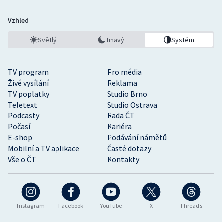
Vzhled
Světlý
Tmavý
Systém
TV program
Pro média
Živé vysílání
Reklama
TV poplatky
Studio Brno
Teletext
Studio Ostrava
Podcasty
Rada ČT
Počasí
Kariéra
E-shop
Podávání námětů
Mobilní a TV aplikace
Časté dotazy
Vše o ČT
Kontakty
Instagram
Facebook
YouTube
X
Threads