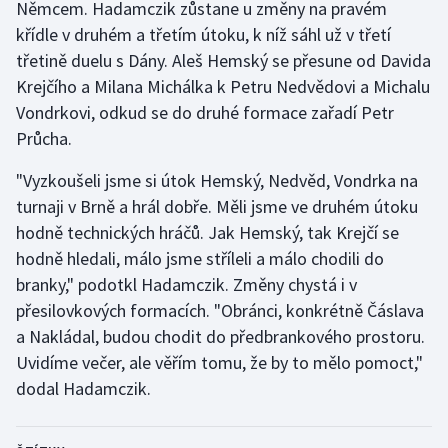
Němcem. Hadamczik zůstane u změny na pravém
Olympijské hry
křídle v druhém a třetím útoku, k níž sáhl už v třetí
třetině duelu s Dány. Aleš Hemský se přesune od Davida
Parasport
Krejčího a Milana Michálka k Petru Nedvědovi a Michalu
Vondrkovi, odkud se do druhé formace zařadí Petr
Plavání
Průcha.
Plážový volejbal
"Vyzkoušeli jsme si útok Hemský, Nedvěd, Vondrka na
turnaji v Brně a hrál dobře. Měli jsme ve druhém útoku
Ragby
hodně technických hráčů. Jak Hemský, tak Krejčí se
hodně hledali, málo jsme stříleli a málo chodili do
Rychlobruslení
branky," podotkl Hadamczik. Změny chystá i v
přesilovkových formacích. "Obránci, konkrétně Čáslava
Rychlostní kanoistika
a Nakládal, budou chodit do předbrankového prostoru.
Uvidíme večer, ale věřím tomu, že by to mělo pomoct,"
Short track
dodal Hadamczik.
Sportovní střelba