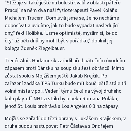
"Stěžuje si také ještě na bolesti svalů v oblasti páteře.
Pracují na něm dva naši fyzioterapeuti Pavel Kolář s
Gymnastika
Michalem Trucem. Domluvili jsme se, že ho necháme
odpočívat a uvidíme, jak to bude vypadat následující
Házená
dny," řekl Holibka. "Jsme optimisté, myslím si, že do
čtyř až pěti dnů by mohl být v pořádku," doplnil jej
Jezdectví
kolega Zdeněk Ziegelbauer.
Judo
Trenér Alois Hadamczik zařadil před pátečním úvodním
zápasem proti Dánsku na soupisku šest obránců. Mimo
Krasobruslení
zůstal spolu s Mojžíšem ještě Jakub Krejčík. Po
zařazení zadáka TPS Turku bude mít kouč ještě stále tři
Lezení
volná místa v poli. Vedení týmu čeká na vývoj druhého
Lyže a snowboard
kola play-off NHL a stálo by o beka Romana Poláka,
jehož St. Louis prohrává s Los Angeles 0:3 na zápasy.
Moderní pětiboj
Mojžíš se zařadí do třetí obrany s Lukášem Krajíčkem, v
druhé budou nastupovat Petr Čáslava s Ondřejem
Motorsport