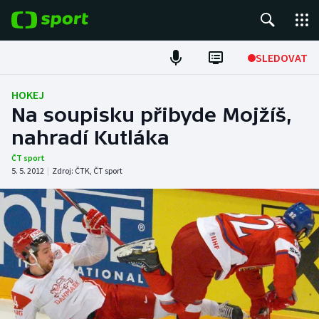
POPULÁRNÍ
SLEDOVAT
Fotbal
HOKEJ
Na soupisku přibyde Mojžíš,
Hokej
nahradí Kutláka
Tenis
ČT sport
5. 5. 2012
|
Zdroj:
ČTK
,
ČT sport
Atletika
Cyklistika
DALŠÍ SPORTY
Americký fotbal
NEPŘEHLÉDNĚTE