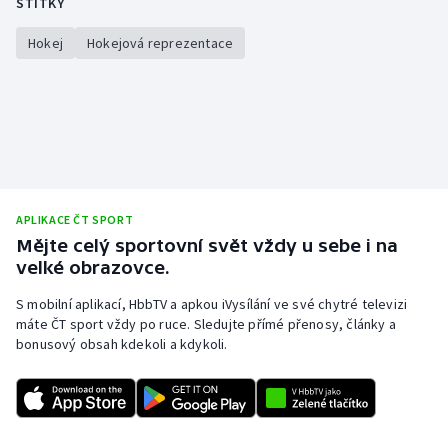
ŠTÍTKY
Stolní tenis
Hokej
Hokejová reprezentace
Triatlon
Veslování
Vodní slalom
Volejbal
APLIKACE ČT SPORT
Mějte celý sportovní svět vždy u sebe i na
Ostatní
velké obrazovce.
S mobilní aplikací, HbbTV a apkou iVysílání ve své chytré televizi
máte ČT sport vždy po ruce. Sledujte přímé přenosy, články a
bonusový obsah kdekoli a kdykoli.