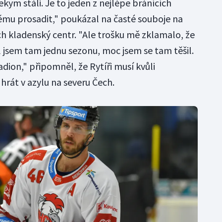
kym stáli. Je to jeden z nejlépe bránících
němu prosadit," poukázal na časté souboje na
ch kladenský centr. "Ale trošku mě zklamalo, že
l jsem tam jednu sezonu, moc jsem se tam těšil.
dion," připomněl, že Rytíři musí kvůli
hrát v azylu na severu Čech.