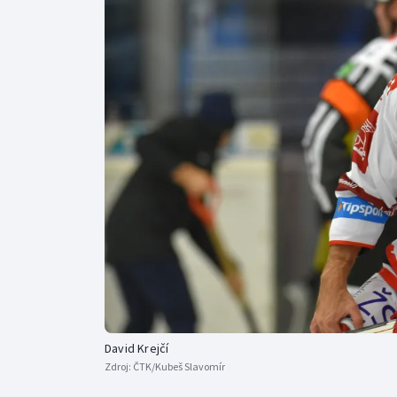
Curling
Dostihy
Florbal
Futsal
Golf
Gymnastika
David Krejčí
Zdroj:
ČTK/Kubeš Slavomír