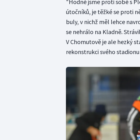
"Hodně jsme proti sobě s Ple
útočníků, je těžké se proti 
buly, v nichž měl lehce navr
se nehrálo na Kladně. Strávi
V Chomutově je ale hezký sta
rekonstrukci svého stadionu 