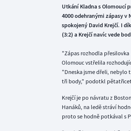
Utkání Kladna s Olomoucí pr
4000 odehranými zápasy v N
spokojený David Krejčí. I d
(3:2) a Krejčí navíc vede bod
"Zápas rozhodla přesilovka pě
Olomouc vstřelila rozhodujíc
"Dneska jsme dřeli, nebylo t
tři body," podotkl pětatřicet
Krejčí je po návratu z Bos
Hanáků, na ledě stráví hodn
proto se hodně potkával s 