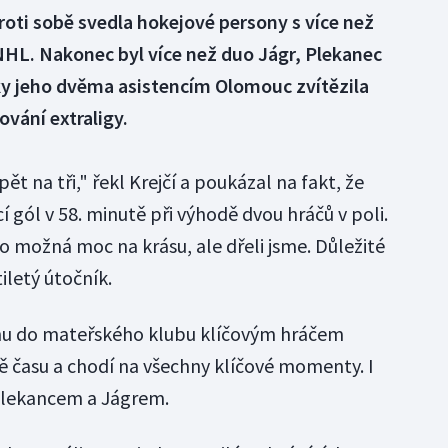
oti sobě svedla hokejové persony s více než
HL. Nakonec byl více než duo Jágr, Plekanec
íky jeho dvěma asistencím Olomouc zvítězila
ování extraligy.
t na tři," řekl Krejčí a poukázal na fakt, že
í gól v 58. minutě při výhodě dvou hráčů v poli.
o možná moc na krásu, ale dřeli jsme. Důležité
iletý útočník.
tonu do mateřského klubu klíčovým hráčem
ě času a chodí na všechny klíčové momenty. I
Plekancem a Jágrem.