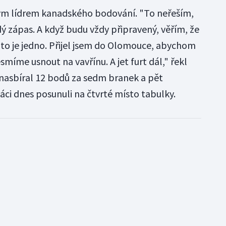
ým lídrem kanadského bodování. "To neřeším,
ý zápas. A když budu vždy připravený, věřím, že
to je jedno. Přijel jsem do Olomouce, abychom
smíme usnout na vavřínu. A jet furt dál," řekl
h nasbíral 12 bodů za sedm branek a pět
náci dnes posunuli na čtvrté místo tabulky.