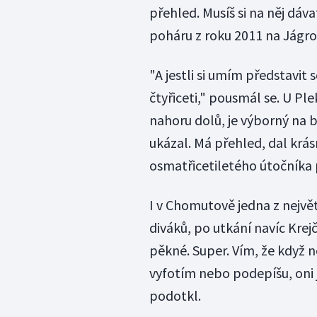
přehled. Musíš si na něj dáva
poháru z roku 2011 na Jágro
"A jestli si umím představit 
čtyřiceti," pousmál se. U Pl
nahoru dolů, je výborný na b
ukázal. Má přehled, dal krás
osmatřicetiletého útočníka 
I v Chomutově jedna z největ
diváků, po utkání navíc Krej
pěkné. Super. Vím, že když ně
vyfotím nebo podepíšu, oni
podotkl.