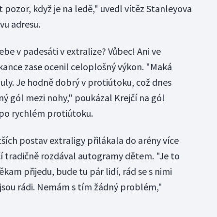
t pozor, když je na ledě," uvedl vítěz Stanleyova
vu adresu.
sebe v padesáti v extralize? Vůbec! Ani ve
ekance zase ocenil celoplošný výkon. "Maká
uly. Je hodně dobrý v protiútoku, což dnes
ný gól mezi nohy," poukázal Krejčí na gól
po rychlém protiútoku.
ších postav extraligy přilákala do arény více
čí tradičně rozdával autogramy dětem. "Je to
kam přijedu, bude tu pár lidí, rád se s nimi
 jsou rádi. Nemám s tím žádný problém,"