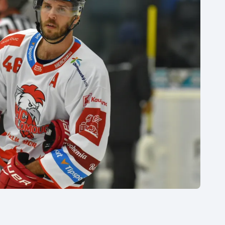
Moderní pětiboj
Triatlon
Motorsport
Veslování
Olympijské hry
Vodní slalom
Parasport
Volejbal
Plavání
Ostatní
Plážový volejbal