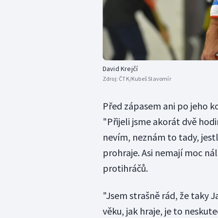
David Krejčí
Zdroj:
ČTK/Kubeš Slavomír
Před zápasem ani po jeho ko
"Přijeli jsme akorát dvě hod
nevím, neznám to tady, jestli
prohraje. Asi nemají moc nál
protihráčů.
"Jsem strašně rád, že taky Ja
věku, jak hraje, je to neskut