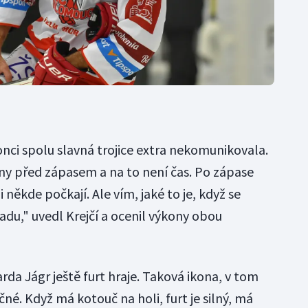
nci spolu slavná trojice extra nekomunikovala.
iny před zápasem a na to není čas. Po zápase
 někde počkají. Ale vím, jaké to je, když se
adu," uvedl Krejčí a ocenil výkony obou
rda Jágr ještě furt hraje. Taková ikona, v tom
ečné. Když má kotouč na holi, furt je silný, má