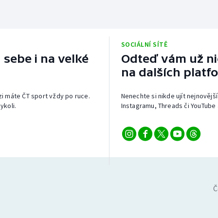
SOCIÁLNÍ SÍTĚ
 sebe i na velké
Odteď vám už nic
na dalších platf
izi máte ČT sport vždy po ruce.
Nenechte si nikde ujít nejnovější
ykoli.
Instagramu, Threads či YouTube 
Č