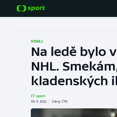
POPULÁRNÍ
DALŠÍ SPORTY
Fotbal
Americký fotbal
HOKEJ
Na ledě bylo v
Hokej
Baseball a softbal
NHL. Smekám, 
Tenis
Basketbal
Atletika
kladenských 
Biatlon
Cyklistika
Boby a skeleton
ČT sport
30. 9. 2021
|
Zdroj:
ČTK
Box