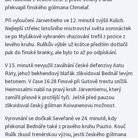
překvapil finského gólmana Chmelař.
Olympijské hry
Při vyloučení Järventieho ve 12. minutě zvýšil Kulich.
Parasport
Nejlepší střelec letošního mistrovství světa osmnáctek
se po Myšákově vyhraném vhazování trefil z pozice z
Plavání
levého kruhu. Rulíkův výběr už krátce předtím dotlačil
puk do finské branky, ale bylo to až po odpískání.
Plážový volejbal
V 15. minutě nevyužil zaváhání české defenzivy Aatu
Ragby
Räty, jehož bekhendový blafák zlikvidoval Bednář levým
betonem. V čase 16:28 Finové při Gutově trestu snížili.
Rychlobruslení
Heimosalmi nabil na pravý kruh Järventiemu, který
zamířil přesně k protější tyči. Ještě před pauzou
Rychlostní kanoistika
zlikvidoval český gólman Koivunenovu možnost.
Short track
Vyrovnání se dočkali Seveřané ve 24. minutě, kdy
překonal Bednáře také z pravého kruhu Puutio. Kouč
Sportovní střelba
Rulík zkusil trenérskou výzvu, jestli českého gólmana