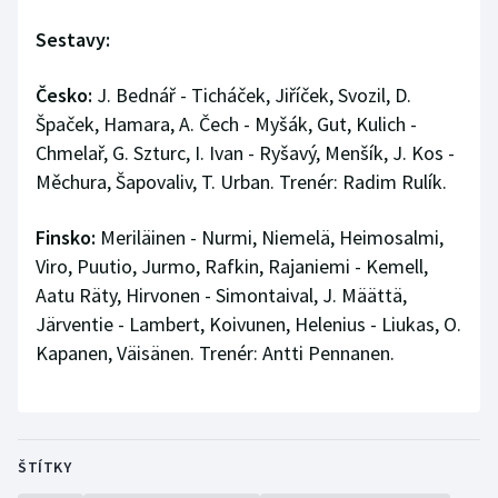
Sestavy:
Česko:
J. Bednář - Ticháček, Jiříček, Svozil, D.
Špaček, Hamara, A. Čech - Myšák, Gut, Kulich -
Chmelař, G. Szturc, I. Ivan - Ryšavý, Menšík, J. Kos -
Měchura, Šapovaliv, T. Urban. Trenér: Radim Rulík.
Finsko:
Meriläinen - Nurmi, Niemelä, Heimosalmi,
Viro, Puutio, Jurmo, Rafkin, Rajaniemi - Kemell,
Aatu Räty, Hirvonen - Simontaival, J. Määttä,
Järventie - Lambert, Koivunen, Helenius - Liukas, O.
Kapanen, Väisänen. Trenér: Antti Pennanen.
ŠTÍTKY