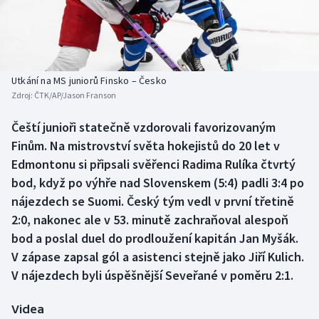
Baseball a softbal
Soutěže
Basketbal
Historické návraty
Biatlon
Aplikace ČT sport
Utkání na MS juniorů Finsko – Česko
Zdroj:
ČTK/AP/Jason Franson
Boby a skeleton
AZ kvíz
Čeští junioři statečně vzdorovali favorizovaným
Finům. Na mistrovství světa hokejistů do 20 let v
Box
Edmontonu si připsali svěřenci Radima Rulíka čtvrtý
Curling
bod, když po výhře nad Slovenskem (5:4) padli 3:4 po
nájezdech se Suomi. Český tým vedl v první třetině
Dostihy
2:0, nakonec ale v 53. minutě zachraňoval alespoň
bod a poslal duel do prodloužení kapitán Jan Myšák.
Florbal
V zápase zapsal gól a asistenci stejně jako Jiří Kulich.
V nájezdech byli úspěšnější Seveřané v poměru 2:1.
Futsal
Videa
Golf