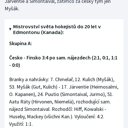
Järventie a Simontaival, zatímco za český tým jen
Myšák.
Mistrovství světa hokejistů do 20 let v
Edmontonu (Kanada):
Skupina A:
Česko - Finsko 3:4 po sam. nájezdech (2:1, 0:1, 1:1
- 0:0)
Branky a nahrávky: 7. Chmelař, 12. Kulich (Myšák),
53. Myšák (Gut, Kulich) - 17. Järventie (Heimosalmi,
O. Kapanen), 24. Puutio (Simontaival, Jurmo), 51.
Aatu Räty (Hirvonen, Niemelä), rozhodující sam.
nájezd Simontaival. Rozhodčí: Hiff, Kowalski -
Huseby, Mackey (všichni Kan.). Vyloučení: 4:2.
Využití: 1:1.