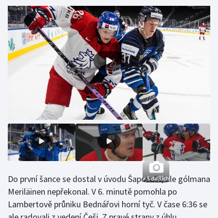
Gymnastika
Házená
Jezdectví
Judo
Krasobruslení
Lezení
Lyže a snowboard
Do první šance se dostal v úvodu Šapovaliv, ale gólmana
+ 5 dalších
Moderní pětiboj
Meriläinen nepřekonal. V 6. minutě pomohla po
Lambertově průniku Bednářovi horní tyč. V čase 6:36 se
Motorsport
ale radovali z vedení Češi. Z pravé strany z úhlu