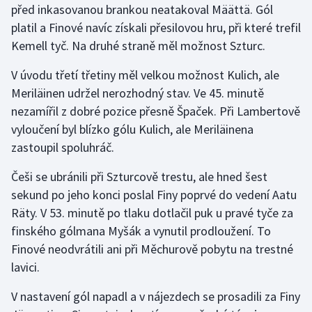
před inkasovanou brankou neatakoval Määttä. Gól
Stolní tenis
platil a Finové navíc získali přesilovou hru, při které trefil
Triatlon
Kemell tyč. Na druhé straně měl možnost Szturc.
V úvodu třetí třetiny měl velkou možnost Kulich, ale
Veslování
Meriläinen udržel nerozhodný stav. Ve 45. minutě
nezamířil z dobré pozice přesně Špaček. Při Lambertově
Vodní slalom
vyloučení byl blízko gólu Kulich, ale Meriläinena
Volejbal
zastoupil spoluhráč.
Češi se ubránili při Szturcově trestu, ale hned šest
Ostatní
sekund po jeho konci poslal Finy poprvé do vedení Aatu
Räty. V 53. minutě po tlaku dotlačil puk u pravé tyče za
finského gólmana Myšák a vynutil prodloužení. To
Finové neodvrátili ani při Měchurově pobytu na trestné
lavici.
V nastavení gól napadl a v nájezdech se prosadili za Finy