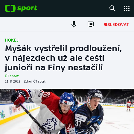
POPULÁRNÍ
SLEDOVAT
Fotbal
HOKEJ
Myšák vystřelil prodloužení,
Hokej
v nájezdech už ale čeští
junioři na Finy nestačili
Tenis
ČT sport
Atletika
11. 8. 2022
|
Zdroj:
ČT sport
Cyklistika
DALŠÍ SPORTY
Americký fotbal
NEPŘEHLÉDNĚTE