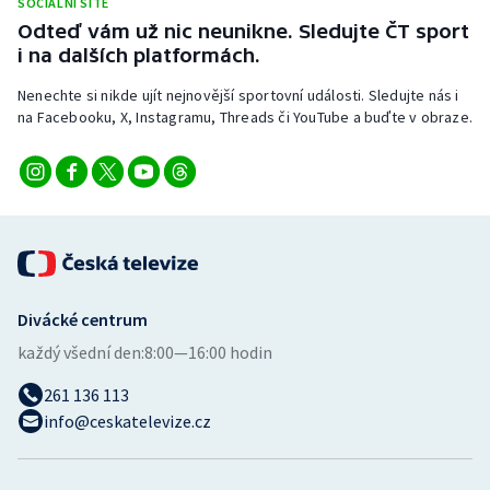
SOCIÁLNÍ SÍTĚ
Odteď vám už nic neunikne. Sledujte ČT sport
i na dalších platformách.
Nenechte si nikde ujít nejnovější sportovní události. Sledujte nás i
na Facebooku, X, Instagramu, Threads či YouTube a buďte v obraze.
Divácké centrum
každý všední den:
8:00—16:00 hodin
261 136 113
info@ceskatelevize.cz