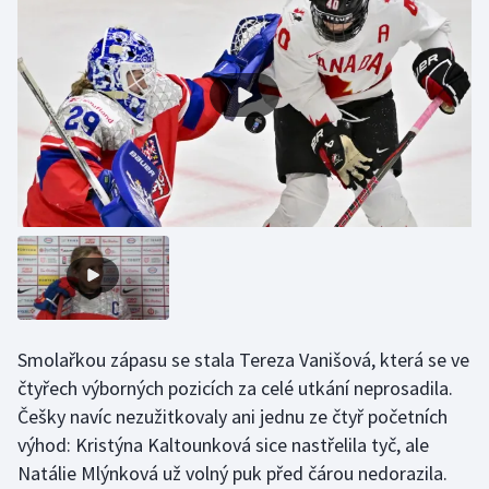
Olympijské hry
Parasport
Plavání
Plážový volejbal
Ragby
Rychlobruslení
Rychlostní kanoistika
Smolařkou zápasu se stala Tereza Vanišová, která se ve
čtyřech výborných pozicích za celé utkání neprosadila.
Short track
Češky navíc nezužitkovaly ani jednu ze čtyř početních
výhod: Kristýna Kaltounková sice nastřelila tyč, ale
Sportovní střelba
Natálie Mlýnková už volný puk před čárou nedorazila.