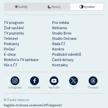
Světlý
Tmavý
Systém
TV program
Pro média
Živé vysílání
Reklama
TV poplatky
Studio Brno
Teletext
Studio Ostrava
Podcasty
Rada ČT
Počasí
Kariéra
E-shop
Podávání námětů
Mobilní a TV aplikace
Časté dotazy
Vše o ČT
Kontakty
Instagram
Facebook
YouTube
X
Threads
© Česká televize
•
•
English
Ochrana soukromí
Přístupnost