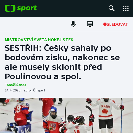
POPULÁRNÍ
SLEDOVAT
Fotbal
MISTROVSTVÍ SVĚTA HOKEJISTEK
SESTŘIH: Češky sahaly po
Hokej
bodovém zisku, nakonec se
ale musely sklonit před
Tenis
Poulinovou a spol.
Atletika
Tomáš Řanda
14. 4. 2025
|
Zdroj:
ČT sport
Cyklistika
DALŠÍ SPORTY
Americký fotbal
NEPŘEHLÉDNĚTE