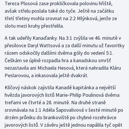
Tereza Plosová zase prokličkovala polovinu hřiště,
Stolní tenis
avšak střelu poslala také do tyče. Ještě na začátku
třetí třetiny mohla srovnat na 2:2 Mlýnková, jenže ze
Triatlon
slotu mezi kruhy přestřelila.
Veslování
A tak udeřily Kanaďanky. Na 3:1 zvýšila ve 46. minutě v
přesilovce Daryl Wattsová a za další minutu už favoritky
Vodní slalom
rázem odskočily dalšími dvěma góly do vedení 5:1.
Volejbal
Češkám se úplně rozpadla hra a kanadskou smršť
nezastavila ani Michaela Hesová, která nahradila Kláru
Ostatní
Peslarovou, a inkasovala ještě dvakrát.
Klíčový náskok zajistila Kanadě kapitánka a největší
hvězda javorových listů Marie-Philip Poulinová dvěma
trefami ve čtvrté a 28. minutě. Na druhé straně
srovnávala na 1:1 Adéla Šapovalivová v šesté minutě po
drzém průniku do brankoviště po chybné rozehrávce
javorových listů. V závěru ještě jednou napálila tyč opět