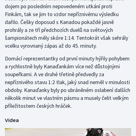
dojem po posledním nepovedeném utkání proti
Finkám, tak se jim to vzdor nepříznivému výsledku
Gymnastika
dařilo. Češky doposud s Kanadou pokaždé jasně
Házená
prohrály a ze tří předchozích duelů na světových
šampionátech měly skóre 1:14. Tentokrát však sehrály
Jezdectví
vcelku vyrovnaný zápas až do 45. minuty.
Judo
Domácí reprezentantky od první minuty hýřily pohybem
a rychlostně byly Kanaďankám více než důstojnými
Krasobruslení
soupeřkami. A ve druhé třetině předvedly za
nepříznivého stavu 1:2 tlak, jaký snad neměl v minulosti
Lezení
obdoby. Kanaďanky byly po ubráněném oslabení dalších
několik minut ve vlastním pásmu a musely čelit velkým
Lyže a snowboard
příležitostem českých hráček.
Moderní pětiboj
Videa
Motorsport