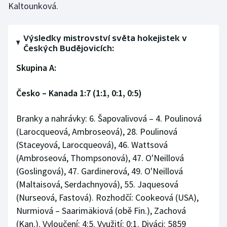
Kaltounková.
Výsledky mistrovství světa hokejistek v
Českých Budějovicích:
Skupina A:
Česko – Kanada 1:7 (1:1, 0:1, 0:5)
Branky a nahrávky: 6. Šapovalivová – 4. Poulinová
(Larocqueová, Ambroseová), 28. Poulinová
(Staceyová, Larocqueová), 46. Wattsová
(Ambroseová, Thompsonová), 47. O'Neillová
(Goslingová), 47. Gardinerová, 49. O'Neillová
(Maltaisová, Serdachnyová), 55. Jaquesová
(Nurseová, Fastová). Rozhodčí: Cookeová (USA),
Nurmiová – Saarimäkiová (obě Fin.), Zachová
(Kan.). Vyloučení: 4:5. Využití: 0:1. Diváci: 5859