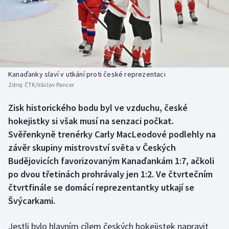
Baseball a softbal
Soutěže
Basketbal
Historické návraty
Biatlon
Aplikace ČT sport
Kanaďanky slaví v utkání proti české reprezentaci
Boby a skeleton
AZ kvíz
Zdroj:
ČTK/Václav Pancer
Box
Zisk historického bodu byl ve vzduchu, české
hokejistky si však musí na senzaci počkat.
Curling
Svěřenkyně trenérky Carly MacLeodové podlehly na
závěr skupiny mistrovství světa v Českých
Dostihy
Budějovicích favorizovaným Kanaďankám 1:7, ačkoli
po dvou třetinách prohrávaly jen 1:2. Ve čtvrtečním
Florbal
čtvrtfinále se domácí reprezentantky utkají se
Švýcarkami.
Futsal
Jestli bylo hlavním cílem českých hokejistek napravit
Golf