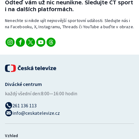
Odteď vám už nic neunikne. Sledujte ČT sport
i na dalších platformách.
Nenechte si nikde ujít nejnovější sportovní události. Sledujte nás i
na Facebooku, X, Instagramu, Threads či YouTube a buďte v obraze.
Divácké centrum
každý všední den:
8:00—16:00 hodin
261 136 113
info@ceskatelevize.cz
Vzhled