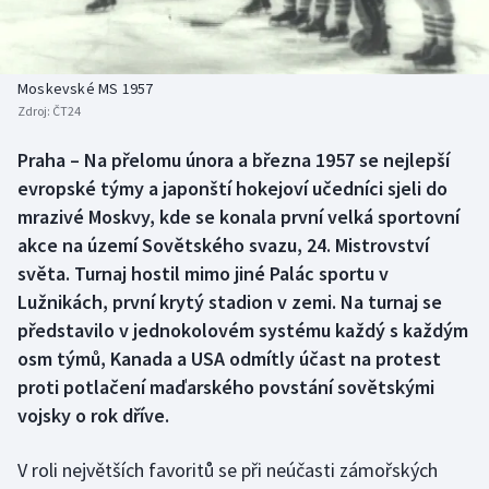
Baseball a softbal
Soutěže
Basketbal
Historické návraty
Moskevské MS 1957
Zdroj:
ČT24
Biatlon
Aplikace ČT sport
Praha – Na přelomu února a března 1957 se nejlepší
Boby a skeleton
AZ kvíz
evropské týmy a japonští hokejoví učedníci sjeli do
mrazivé Moskvy, kde se konala první velká sportovní
Box
akce na území Sovětského svazu, 24. Mistrovství
světa. Turnaj hostil mimo jiné Palác sportu v
Curling
Lužnikách, první krytý stadion v zemi. Na turnaj se
představilo v jednokolovém systému každý s každým
Dostihy
osm týmů, Kanada a USA odmítly účast na protest
Florbal
proti potlačení maďarského povstání sovětskými
vojsky o rok dříve.
Futsal
V roli největších favoritů se při neúčasti zámořských
Golf