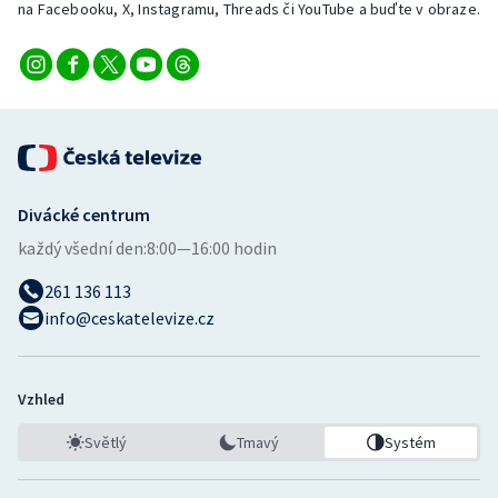
na Facebooku, X, Instagramu, Threads či YouTube a buďte v obraze.
Stolní tenis
Triatlon
Veslování
Vodní slalom
Divácké centrum
Volejbal
každý všední den:
8:00—16:00 hodin
Ostatní
261 136 113
info@ceskatelevize.cz
Vzhled
Světlý
Tmavý
Systém