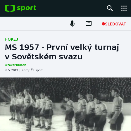
POPULÁRNÍ
SLEDOVAT
Fotbal
HOKEJ
MS 1957 - První velký turnaj
Hokej
v Sovětském svazu
Tenis
Otakar Duben
8. 5. 2012
|
Zdroj:
ČT sport
Atletika
Cyklistika
DALŠÍ SPORTY
Americký fotbal
NEPŘEHLÉDNĚTE