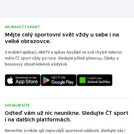
Olympijské hry
Parasport
APLIKACE ČT SPORT
Mějte celý sportovní svět vždy u sebe i na
Plavání
velké obrazovce.
Plážový volejbal
S mobilní aplikací, HbbTV a apkou iVysílání ve své chytré televizi
máte ČT sport vždy po ruce. Sledujte přímé přenosy, články a
bonusový obsah kdekoli a kdykoli.
Ragby
Rychlobruslení
Rychlostní kanoistika
SOCIÁLNÍ SÍTĚ
Short track
Odteď vám už nic neunikne. Sledujte ČT sport
i na dalších platformách.
Sportovní střelba
Nenechte si nikde ujít nejnovější sportovní události. Sledujte nás i