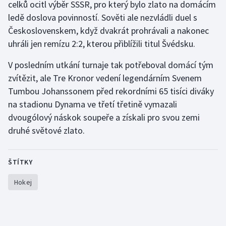
celků ocitl výběr SSSR, pro který bylo zlato na domácím
ledě doslova povinností. Sověti ale nezvládli duel s
Gymnastika
Československem, když dvakrát prohrávali a nakonec
uhráli jen remízu 2:2, kterou přiblížili titul Švédsku.
Házená
V posledním utkání turnaje tak potřeboval domácí tým
Jezdectví
zvítězit, ale Tre Kronor vedení legendárním Svenem
Tumbou Johanssonem před rekordními 65 tisíci diváky
Judo
na stadionu Dynama ve třetí třetině vymazali
dvougólový náskok soupeře a získali pro svou zemi
Krasobruslení
druhé světové zlato.
Lezení
ŠTÍTKY
Lyže a snowboard
Hokej
Moderní pětiboj
Motorsport