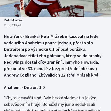
Baseball a softbal
Soutěže
Basketbal
Historické návraty
Petr Mrázek
Zdroj:
ČTK/AP
Biatlon
Aplikace ČT sport
New York - Brankář Petr Mrázek inkasoval na ledě
Boby a skeleton
AZ kvíz
vedoucího Anaheimu pouze jednou, přesto si s
Detroitem po výsledku 0:1 připsal porážku.
Box
Jedenadvacetiletého gólmana, který se do branky
Red Wings dostal díky zranění Jimmyho Howarda,
Curling
překonal ve 33. minutě z bezprostřední blízkosti
Andrew Cogliano. Zbývajících 22 střel Mrázek kryl.
Dostihy
Florbal
Anaheim - Detroit 1:0
"Chytal neuvěřitelně. Bylo hezké sledovat, s jakým
Futsal
sebevědomím hraje. Bohužel my jsme nedokázali
skórovat, i když zejména v přesilovkách jsme nějaké
Golf