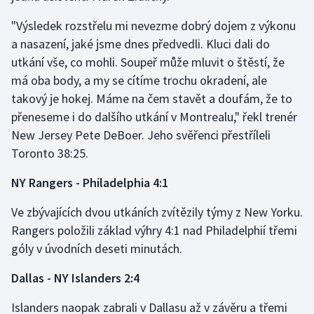
"Výsledek rozstřelu mi nevezme dobrý dojem z výkonu
a nasazení, jaké jsme dnes předvedli. Kluci dali do
utkání vše, co mohli. Soupeř může mluvit o štěstí, že
má oba body, a my se cítíme trochu okradení, ale
takový je hokej. Máme na čem stavět a doufám, že to
přeneseme i do dalšího utkání v Montrealu," řekl trenér
New Jersey Pete DeBoer. Jeho svěřenci přestříleli
Toronto 38:25.
NY Rangers - Philadelphia 4:1
Ve zbývajících dvou utkáních zvítězily týmy z New Yorku.
Rangers položili základ výhry 4:1 nad Philadelphií třemi
góly v úvodních deseti minutách.
Dallas - NY Islanders 2:4
Islanders naopak zabrali v Dallasu až v závěru a třemi