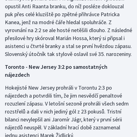
opustil Anti Raanta branku, do níž posléze doklouzal
puk přes celé kluziště po zpětné přihrávce Patricka
Kanea, jenž na modré čáře hledal spoluhráče. Z
vyrovnání na 2:2 se ale hosté netěšili dlouho. Z následné
přesilové hry skóroval Marián Hossa, který si připsal i
asistenci u čtvrté branky a stal se první hvězdou zápasu.
Slovenský útočník tak stylově oslavil své 35. narozeniny.
Toronto - New Jersey 3:2 po samostatných
nájezdech
Hokejisté New Jersey prohráli v Torontu 2:3 po
nájezdech a potvrdili tím, že jim nesvědčí penaltové
rozuzlení zápasu. V letošní sezoně prohráli všech sedm
rozstřelů a dali v nich jediný gól z 23 pokusů. Tristní
bilanci nevylepšil ani Jaromír Jágr, který v první sérii
nájezdů neuspěl. V základní hrací době zaznamenal
jednu asistenci Marek Židlický.