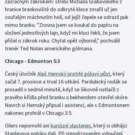
zázračným zákrokem: střelu Michaila Grabovského z
Stolní tenis
hranice brankoviště do odkryté klece zmařil už jen
zoufalým máchnutím holí, od jejíž čepele se odrazil puk
Triatlon
mimo branku. "Zrovna jsem se koukal do papíru na
složení jednotlivých lajn, když mi kluci řekli, že jsem
Veslování
přišel o zákrok roku. Chytal opět výborně," pochválil
Vodní slalom
trenér Ted Nolan amerického gólmana.
Chicago - Edmonton 5:3
Volejbal
Český útočník
Aleš Hemský protrhl gólový půst
, který
Ostatní
začal 7. prosince a trval 16 utkání. Pardubický rodák se
prosadil v sedmé minutě, když se šikovně natlačil z
pravého křídla před branku a bekhendem otevřel skóre.
Navrch si Hemský připsal i asistenci, ale s Edmontonem
nakonec prohrál v Chicagu 3:5.
Oilers nepomohl ani
kuriózní vlastenec
, který si obhájci
Stanleyova poháru dali. Při signalizovaném vyloučení