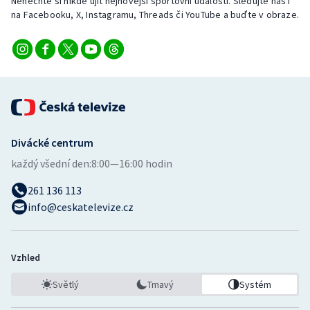
Nenechte si nikde ujít nejnovější sportovní události. Sledujte nás i
na Facebooku, X, Instagramu, Threads či YouTube a buďte v obraze.
Divácké centrum
každý všední den:
8:00—16:00 hodin
261 136 113
info@ceskatelevize.cz
Vzhled
Světlý
Tmavý
Systém