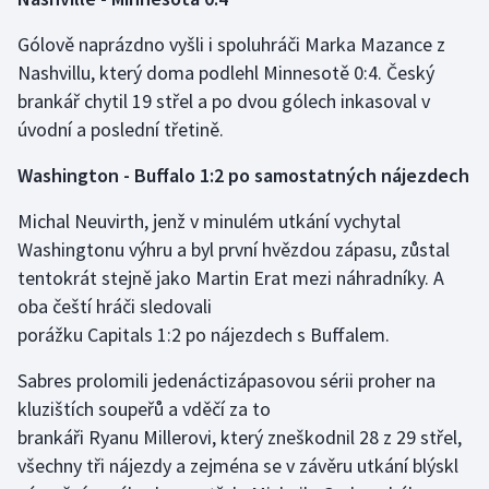
Olympijské hry
Gólově naprázdno vyšli i spoluhráči Marka Mazance z
Nashvillu, který doma podlehl Minnesotě 0:4. Český
Parasport
brankář chytil 19 střel a po dvou gólech inkasoval v
úvodní a poslední třetině.
Plavání
Washington - Buffalo 1:2 po samostatných nájezdech
Plážový volejbal
Michal Neuvirth, jenž v minulém utkání vychytal
Ragby
Washingtonu výhru a byl první hvězdou zápasu, zůstal
tentokrát stejně jako Martin Erat mezi náhradníky. A
Rychlobruslení
oba čeští hráči sledovali
porážku Capitals 1:2 po nájezdech s Buffalem.
Rychlostní kanoistika
Sabres prolomili jedenáctizápasovou sérii proher na
Short track
kluzištích soupeřů a vděčí za to
brankáři Ryanu Millerovi, který zneškodnil 28 z 29 střel,
Sportovní střelba
všechny tři nájezdy a zejména se v závěru utkání blýskl