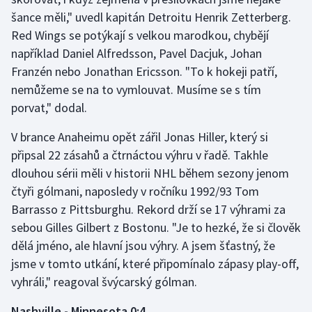
šance měli," uvedl kapitán Detroitu Henrik Zetterberg.
Gymnastika
Red Wings se potýkají s velkou marodkou, chybějí
například Daniel Alfredsson, Pavel Dacjuk, Johan
Házená
Franzén nebo Jonathan Ericsson. "To k hokeji patří,
nemůžeme se na to vymlouvat. Musíme se s tím
Jezdectví
porvat," dodal.
Judo
V brance Anaheimu opět zářil Jonas Hiller, který si
připsal 22 zásahů a čtrnáctou výhru v řadě. Takhle
Krasobruslení
dlouhou sérii měli v historii NHL během sezony jenom
čtyři gólmani, naposledy v ročníku 1992/93 Tom
Lezení
Barrasso z Pittsburghu. Rekord drží se 17 výhrami za
sebou Gilles Gilbert z Bostonu. "Je to hezké, že si člověk
Lyže a snowboard
dělá jméno, ale hlavní jsou výhry. A jsem šťastný, že
jsme v tomto utkání, které připomínalo zápasy play-off,
Moderní pětiboj
vyhráli," reagoval švýcarský gólman.
Motorsport
Nashville - Minnesota 0:4