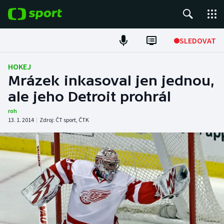
POPULÁRNÍ
SLEDOVAT
Fotbal
HOKEJ
Mrázek inkasoval jen jednou,
Hokej
ale jeho Detroit prohrál
Tenis
roh
13. 1. 2014
|
Zdroj:
ČT sport
,
ČTK
Atletika
Cyklistika
DALŠÍ SPORTY
Americký fotbal
NEPŘEHLÉDNĚTE