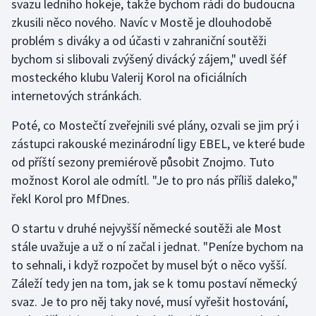
svazu ledního hokeje, takže bychom rádi do budoucna
zkusili něco nového. Navíc v Mostě je dlouhodobě
Gymnastika
problém s diváky a od účasti v zahraniční soutěži
bychom si slibovali zvýšený divácký zájem," uvedl šéf
Házená
mosteckého klubu Valerij Korol na oficiálních
internetových stránkách.
Jezdectví
Poté, co Mostečtí zveřejnili své plány, ozvali se jim prý i
Judo
zástupci rakouské mezinárodní ligy EBEL, ve které bude
od příští sezony premiérově působit Znojmo. Tuto
Krasobruslení
možnost Korol ale odmítl. "Je to pro nás příliš daleko,"
řekl Korol pro MfDnes.
Lezení
O startu v druhé nejvyšší německé soutěži ale Most
Lyže a snowboard
stále uvažuje a už o ní začal i jednat. "Peníze bychom na
to sehnali, i když rozpočet by musel být o něco vyšší.
Moderní pětiboj
Záleží tedy jen na tom, jak se k tomu postaví německý
svaz. Je to pro něj taky nové, musí vyřešit hostování,
Motorsport