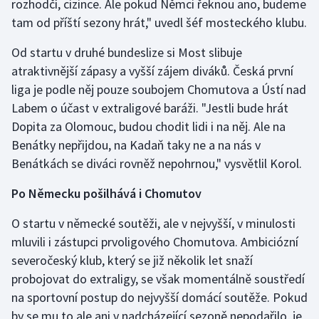
rozhodčí, cizince. Ale pokud Němci řeknou ano, budeme
Olympijské hry
tam od příští sezony hrát," uvedl šéf mosteckého klubu.
Od startu v druhé bundeslize si Most slibuje
Parasport
atraktivnější zápasy a vyšší zájem diváků. Česká první
liga je podle něj pouze soubojem Chomutova a Ústí nad
Plavání
Labem o účast v extraligové baráži. "Jestli bude hrát
Plážový volejbal
Dopita za Olomouc, budou chodit lidi i na něj. Ale na
Benátky nepřijdou, na Kadaň taky ne a na nás v
Ragby
Benátkách se diváci rovněž nepohrnou," vysvětlil Korol.
Rychlobruslení
Po Německu pošilhává i Chomutov
O startu v německé soutěži, ale v nejvyšší, v minulosti
Rychlostní kanoistika
mluvili i zástupci prvoligového Chomutova. Ambiciózní
severočeský klub, který se již několik let snaží
Short track
probojovat do extraligy, se však momentálně soustředí
Sportovní střelba
na sportovní postup do nejvyšší domácí soutěže. Pokud
by se mu to ale ani v nadcházející sezoně nepodařilo, je