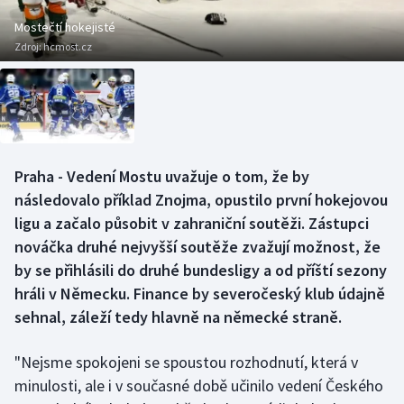
Baseball a softbal
Soutěže
Mostečtí hokejisté
Zdroj:
hcmost.cz
Basketbal
Historické návraty
Biatlon
Aplikace ČT sport
Boby a skeleton
AZ kvíz
Praha - Vedení Mostu uvažuje o tom, že by
Box
následovalo příklad Znojma, opustilo první hokejovou
ligu a začalo působit v zahraniční soutěži. Zástupci
Curling
nováčka druhé nejvyšší soutěže zvažují možnost, že
by se přihlásili do druhé bundesligy a od příští sezony
Dostihy
hráli v Německu. Finance by severočeský klub údajně
Florbal
sehnal, záleží tedy hlavně na německé straně.
Futsal
"Nejsme spokojeni se spoustou rozhodnutí, která v
minulosti, ale i v současné době učinilo vedení Českého
Golf