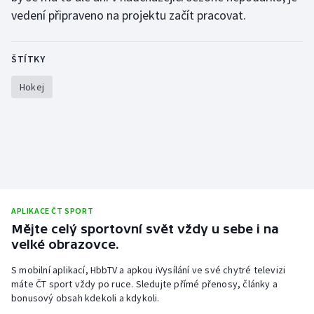
Stolní tenis
vedení připraveno na projektu začít pracovat.
Triatlon
ŠTÍTKY
Veslování
Hokej
Vodní slalom
Volejbal
Ostatní
APLIKACE ČT SPORT
Mějte celý sportovní svět vždy u sebe i na
velké obrazovce.
S mobilní aplikací, HbbTV a apkou iVysílání ve své chytré televizi
máte ČT sport vždy po ruce. Sledujte přímé přenosy, články a
bonusový obsah kdekoli a kdykoli.