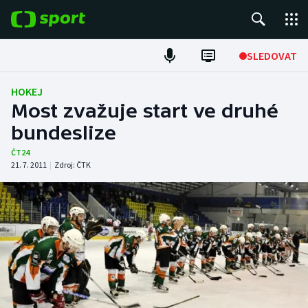
POPULÁRNÍ
SLEDOVAT
Fotbal
HOKEJ
Most zvažuje start ve druhé
Hokej
bundeslize
Tenis
ČT24
21. 7. 2011
|
Zdroj:
ČTK
Atletika
Cyklistika
DALŠÍ SPORTY
Americký fotbal
NEPŘEHLÉDNĚTE