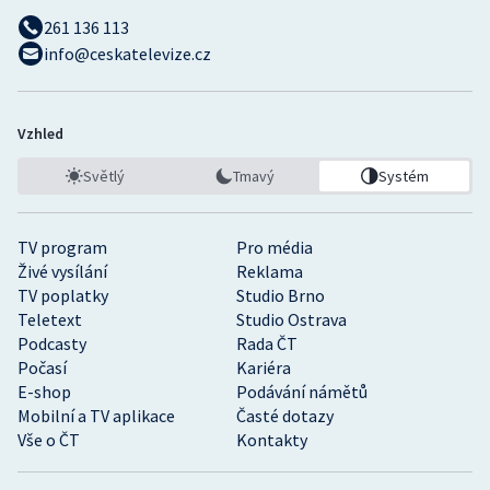
261 136 113
info@ceskatelevize.cz
Vzhled
Světlý
Tmavý
Systém
TV program
Pro média
Živé vysílání
Reklama
TV poplatky
Studio Brno
Teletext
Studio Ostrava
Podcasty
Rada ČT
Počasí
Kariéra
E-shop
Podávání námětů
Mobilní a TV aplikace
Časté dotazy
Vše o ČT
Kontakty