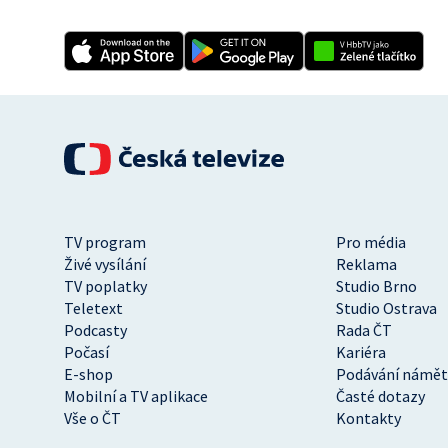
TV program
Pro média
Živé vysílání
Reklama
TV poplatky
Studio Brno
Teletext
Studio Ostrava
Podcasty
Rada ČT
Počasí
Kariéra
E-shop
Podávání námět
Mobilní a TV aplikace
Časté dotazy
Vše o ČT
Kontakty