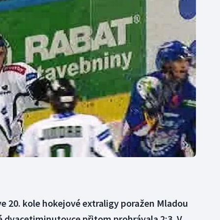
Moderní pětiboj
Triatlon
Motorsport
Veslování
Olympijské hry
Vodní slalom
Parasport
Volejbal
Plavání
Ostatní
Plážový volejbal
 ve 20. kole hokejové extraligy poražen Mladou
hé dvacetiminutovce přitom prohrávala 2:3. V