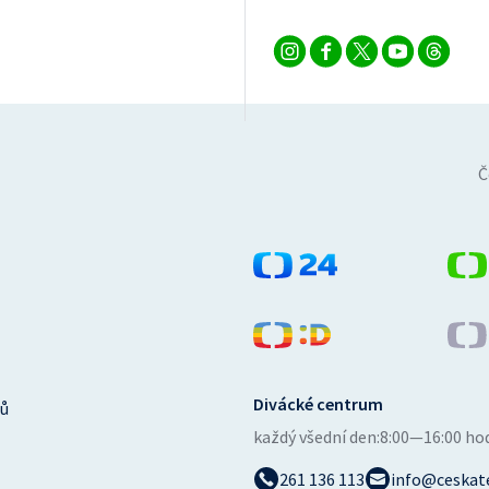
Č
Divácké centrum
ů
každý všední den:
8:00—16:00 ho
261 136 113
info@ceskate