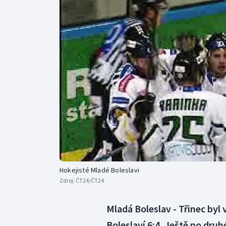
Curling
Dostihy
Florbal
Futsal
Golf
Gymnastika
Hokejisté Mladé Boleslavi
Zdroj:
ČT24/ČT24
Mladá Boleslav - Třinec byl
Boleslaví 6:4. Ještě po dru