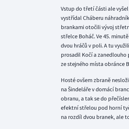
Vstup do třetí části ale vy
vystřídal Cháberu náhradník
brankami otočili vývoj střet
střelce Boháč. Ve 45. minu
dvou hráčů v poli. A tu využi
prosadil Kočí a zanedlouho p
ze stejného místa obránce B
Hosté ovšem zbraně nesložili 
na Šindeláře v domácí branc
obranu, a tak se do přečísle
efektní střelou pod horní tyč
na rozdíl dvou branek, ale t