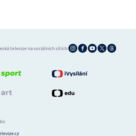
eská televize na sociálních sítích:
din
levize.cz