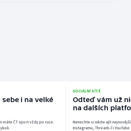
SOCIÁLNÍ SÍTĚ
 sebe i na velké
Odteď vám už nic
na dalších platf
izi máte ČT sport vždy po ruce.
Nenechte si nikde ujít nejnovější
ykoli.
Instagramu, Threads či YouTube 