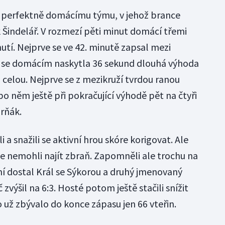
šel perfektně domácímu týmu, v jehož brance
 Šindelář. V rozmezí pěti minut domácí třemi
nutí. Nejprve se ve 42. minutě zapsal mezi
tě se domácím naskytla 36 sekund dlouhá výhoda
li celou. Nejprve se z mezikruží tvrdou ranou
o něm ještě při pokračující výhodě pět na čtyři
rňák.
a snažili se aktivní hrou skóre korigovat. Ale
e nemohli najít zbraň. Zapomněli ale trochu na
ní dostal Král se Sýkorou a druhý jmenovaný
 zvýšil na 6:3. Hosté potom ještě stačili snížit
o už zbývalo do konce zápasu jen 66 vteřin.