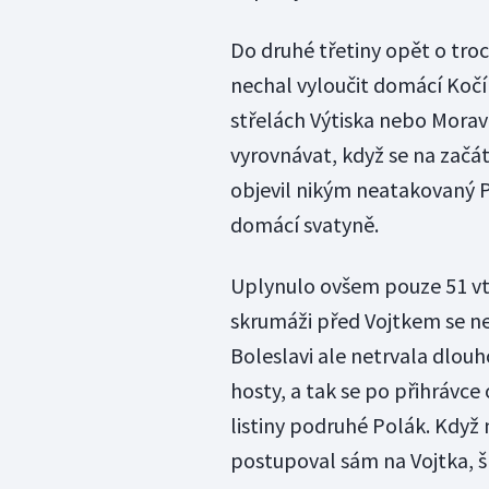
Do druhé třetiny opět o troc
nechal vyloučit domácí Kočí 
střelách Výtiska nebo Mora
vyrovnávat, když se na začát
objevil nikým neatakovaný P
domácí svatyně.
Uplynulo ovšem pouze 51 vte
skrumáži před Vojtkem se ne
Boleslavi ale netrvala dlou
hosty, a tak se po přihrávce
listiny podruhé Polák. Když 
postupoval sám na Vojtka, šl