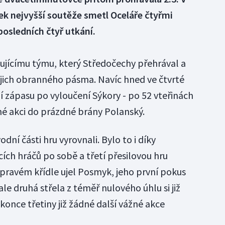
ek nejvyšší soutěže smetl Oceláře čtyřmi
posledních čtyř utkání.
ujícímu týmu, který Středočechy přehrával a
jejich obranného pásma. Navíc hned ve čtvrté
í zápasu po vyloučení Sýkory - po 52 vteřinách
né akci do prázdné brány Polanský.
ní části hru vyrovnali. Bylo to i díky
ích hráčů po sobě a třetí přesilovou hru
 pravém křídle ujel Posmyk, jeho první pokus
ale druhá střela z téměř nulového úhlu si již
 konce třetiny již žádné další vážné akce