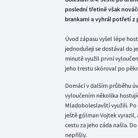
poslední třetině však nováč
brankami a vyhrál potřetí z 
Úvod zápasu vyšel lépe host
jednodušeji se dostával do 
minutě využil první vyloučen
jeho trestu skóroval po pěk
Domácí v dalším průběhu úvod
vyloučením několika hostujíc
Mladoboleslavští využili. Po
ještě gólman Vojtek vyrazil, 
cestu za jeho záda našla. Do
nepřišly.