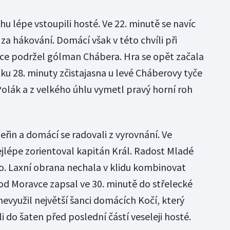
hu lépe vstoupili hosté. Ve 22. minutě se navíc
za hákování. Domácí však v této chvíli při
vce podržel gólman Chábera. Hra se opět začala
ku 28. minuty zčistajasna u levé Cháberovy tyče
olák a z velkého úhlu vymetl pravý horní roh
řin a domácí se radovali z vyrovnání. Ve
jlépe zorientoval kapitán Král. Radost Mladé
ho. Laxní obrana nechala v klidu kombinovat
 od Moravce zapsal ve 30. minutě do střelecké
nevyužil největší šanci domácích Kočí, který
i do šaten před poslední částí veseleji hosté.