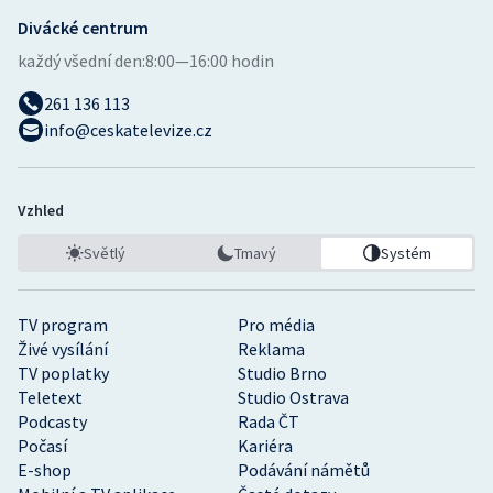
Divácké centrum
každý všední den:
8:00—16:00 hodin
261 136 113
info@ceskatelevize.cz
Vzhled
Světlý
Tmavý
Systém
TV program
Pro média
Živé vysílání
Reklama
TV poplatky
Studio Brno
Teletext
Studio Ostrava
Podcasty
Rada ČT
Počasí
Kariéra
E-shop
Podávání námětů