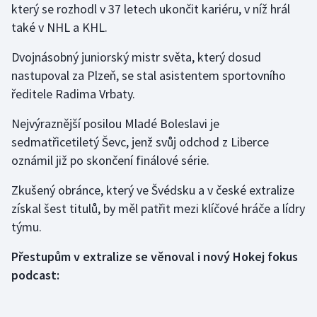
který se rozhodl v 37 letech ukončit kariéru, v níž hrál
také v NHL a KHL.
Gymnastika
Dvojnásobný juniorský mistr světa, který dosud
Házená
nastupoval za Plzeň, se stal asistentem sportovního
ředitele Radima Vrbaty.
Jezdectví
Nejvýraznější posilou Mladé Boleslavi je
Judo
sedmatřicetiletý Ševc, jenž svůj odchod z Liberce
oznámil již po skončení finálové série.
Krasobruslení
Zkušený obránce, který ve Švédsku a v české extralize
Lezení
získal šest titulů, by měl patřit mezi klíčové hráče a lídry
týmu.
Lyže a snowboard
Přestupům v extralize se věnoval i nový Hokej fokus
Moderní pětiboj
podcast:
Motorsport