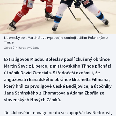
Baseball a softbal
Soutěže
Basketbal
Historické návraty
Biatlon
Aplikace ČT sport
Liberecký bek Martin Ševc (vpravo) v souboji s Jiřím Polanským z
Boby a skeleton
AZ kvíz
Třince
Zdroj:
ČT4/Jaroslav Ožana
Box
Extraligovou Mladou Boleslav posílí zkušený obránce
Martin Ševc z Liberce, z mistrovského Třince přichází
Curling
útočník David Cienciala. Středočeši oznámili, že
Dostihy
angažovali i kanadského obránce Mitchella Fillmana,
který hrál za prvoligové České Budějovice, a útočníky
Florbal
Jana Stránského z Chomutova a Adama Zbořila ze
slovenských Nových Zámků.
Futsal
Do klubového managementu se zapojí Václav Nedorost,
Golf