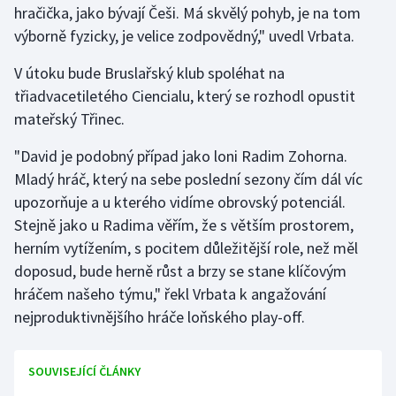
hračička, jako bývají Češi. Má skvělý pohyb, je na tom
Stolní tenis
výborně fyzicky, je velice zodpovědný," uvedl Vrbata.
Triatlon
V útoku bude Bruslařský klub spoléhat na
třiadvacetiletého Ciencialu, který se rozhodl opustit
Veslování
mateřský Třinec.
Vodní slalom
"David je podobný případ jako loni Radim Zohorna.
Mladý hráč, který na sebe poslední sezony čím dál víc
Volejbal
upozorňuje a u kterého vidíme obrovský potenciál.
Stejně jako u Radima věřím, že s větším prostorem,
Ostatní
herním vytížením, s pocitem důležitější role, než měl
doposud, bude herně růst a brzy se stane klíčovým
hráčem našeho týmu," řekl Vrbata k angažování
nejproduktivnějšího hráče loňského play-off.
SOUVISEJÍCÍ ČLÁNKY