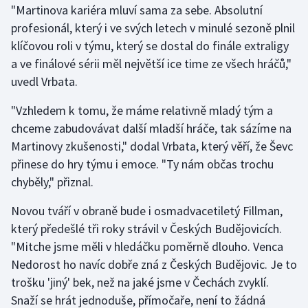
"Martinova kariéra mluví sama za sebe. Absolutní
Olympijské hry
profesionál, který i ve svých letech v minulé sezoně plnil
klíčovou roli v týmu, který se dostal do finále extraligy
Parasport
a ve finálové sérii měl největší ice time ze všech hráčů,"
uvedl Vrbata.
Plavání
"Vzhledem k tomu, že máme relativně mladý tým a
Plážový volejbal
chceme zabudovávat další mladší hráče, tak sázíme na
Martinovy zkušenosti," dodal Vrbata, který věří, že Ševc
Ragby
přinese do hry týmu i emoce. "Ty nám občas trochu
chyběly," přiznal.
Rychlobruslení
Novou tváří v obraně bude i osmadvacetiletý Fillman,
Rychlostní kanoistika
který předešlé tři roky strávil v Českých Budějovicích.
"Mitche jsme měli v hledáčku poměrně dlouho. Venca
Short track
Nedorost ho navíc dobře zná z Českých Budějovic. Je to
trošku 'jiný' bek, než na jaké jsme v Čechách zvyklí.
Sportovní střelba
Snaží se hrát jednoduše, přímočaře, není to žádná