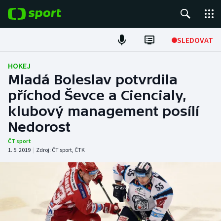
POPULÁRNÍ
SLEDOVAT
Fotbal
HOKEJ
Mladá Boleslav potvrdila
Hokej
příchod Ševce a Ciencialy,
klubový management posílí
Tenis
Nedorost
Atletika
ČT sport
1. 5. 2019
|
Zdroj:
ČT sport
,
ČTK
Cyklistika
DALŠÍ SPORTY
Americký fotbal
NEPŘEHLÉDNĚTE