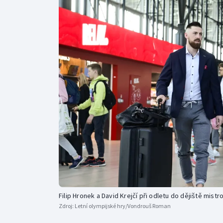
Curling
Dostihy
Florbal
Futsal
Golf
Gymnastika
Filip Hronek a David Krejčí při odletu do dějiště mistr
Zdroj:
Letní olympijské hry/Vondrouš Roman