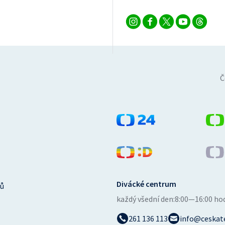
Č
Divácké centrum
ů
každý všední den:
8:00—16:00 ho
261 136 113
info@ceskate