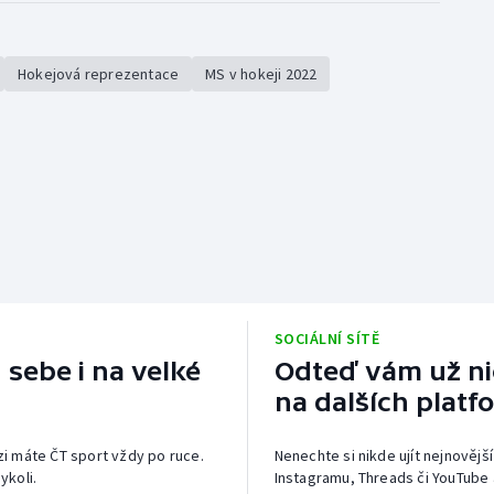
Hokejová reprezentace
MS v hokeji 2022
SOCIÁLNÍ SÍTĚ
 sebe i na velké
Odteď vám už nic
na dalších platf
izi máte ČT sport vždy po ruce.
Nenechte si nikde ujít nejnovější
ykoli.
Instagramu, Threads či YouTube 