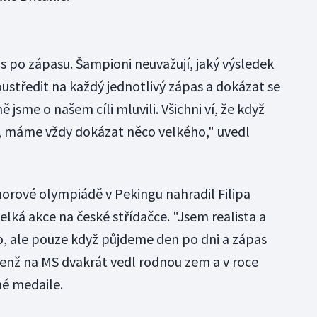
s po zápasu. Šampioni neuvažují, jaký výsledek
soustředit na každý jednotlivý zápas a dokázat se
 jsme o našem cíli mluvili. Všichni ví, že když
a, máme vždy dokázat něco velkého," uvedl
orové olympiádě v Pekingu nahradil Filipa
elká akce na české střídačce. "Jsem realista a
, ale pouze když půjdeme den po dni a zápas
jenž na MS dvakrát vedl rodnou zem a v roce
né medaile.