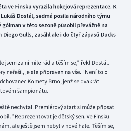
věta ve Finsku vyrazila hokejová reprezentace. K
kář Lukáš Dostál, sedmá posila národního týmu
ý gólman v této sezoně působil převážně na
Diego Gulls, zasáhl ale i do čtyř zápasů Ducks
 jsem za ni mile rád a těším se," řekl Dostál.
ry neřešil, je ale připraven na vše. "Není to o
odchovanec Komety Brno, jenž se dvakrát
větovém šampionátu.
eště nechytal. Premiérový start si může připsat
bil. "Reprezentovat je dětský sen. Ve Finsku
ám, ale ještě jsem nebyl v nové hale. Těším se,