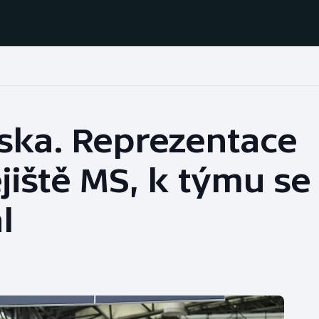
Házená
Ragby
ska. Reprezentace
Jezdectví
Rychlobruslení
jiště MS, k týmu se
Rychlostní
Judo
kanoistika
l
Krasobruslení
Short track
Lezení
Sportovní střelba
Lyže a snowboard
Stolní tenis