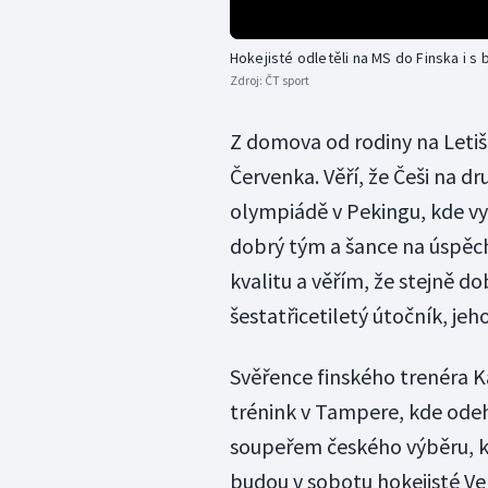
Hokejisté odletěli na MS do Finska i 
Zdroj:
ČT sport
Z domova od rodiny na Letiš
Červenka. Věří, že Češi na d
olympiádě v Pekingu, kde vy
dobrý tým a šance na úspěch 
kvalitu a věřím, že stejně do
šestatřicetiletý útočník, je
Svěřence finského trenéra K
trénink v Tampere, kde odeh
soupeřem českého výběru, kt
budou v sobotu hokejisté Vel