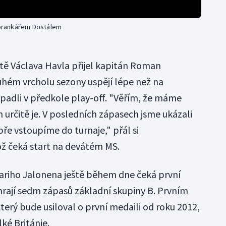
s brankářem Dostálem
tě Václava Havla přijel kapitán Roman
ruhém vrcholu sezony uspějí lépe než na
padli v předkole play-off. "Věřím, že máme
určitě je. V posledních zápasech jsme ukázali
bře vstoupíme do turnaje," přál si
hož čeká start na devátém MS.
ariho Jalonena ještě během dne čeká první
rají sedm zápasů základní skupiny B. Prvním
erý bude usiloval o první medaili od roku 2012,
ké Británie.