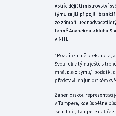
Vstříc dějišti mistrovství s
týmu se již připojil i bran
ze zámoří. Jednadvacetilet
farmě Anaheimu v klubu San 
v NHL.
"Pozvánka mě překvapila, ale
Svou roli v týmu ještě s trené
mně, ale o týmu," podotkl 
představil na juniorském s
Za seniorskou reprezentaci j
v Tampere, kde úspěšně půso
jsem hrál, Tampere dobře zn