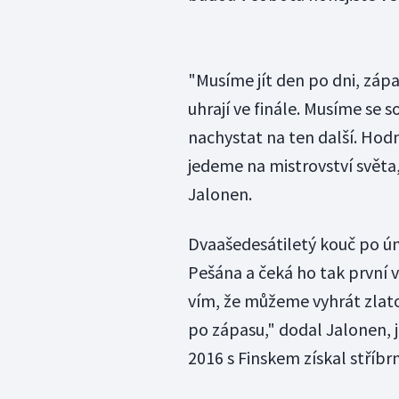
"Musíme jít den po dni, zápa
uhrají ve finále. Musíme se 
nachystat na ten další. Hodně
jedeme na mistrovství svět
Jalonen.
Dvaašedesátiletý kouč po ún
Pešána a čeká ho tak první v
vím, že můžeme vyhrát zlato
po zápasu," dodal Jalonen, 
2016 s Finskem získal stříbr