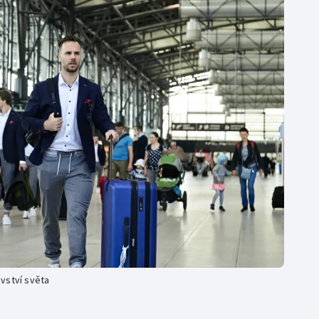
Moderní pětiboj
Triatlon
Motorsport
Veslování
Olympijské hry
Vodní slalom
Parasport
Volejbal
Plavání
Ostatní
Plážový volejbal
ovství světa