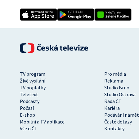
TV program
Pro média
Živé vysílání
Reklama
TV poplatky
Studio Brno
Teletext
Studio Ostrava
Podcasty
Rada ČT
Počasí
Kariéra
E-shop
Podávání námět
Mobilní a TV aplikace
Časté dotazy
Vše o ČT
Kontakty