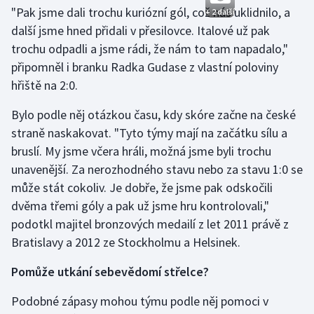
Stolní tenis
"Pak jsme dali trochu kuriózní gól, což nás uklidnilo, a
+ 2 další
další jsme hned přidali v přesilovce. Italové už pak
Triatlon
trochu odpadli a jsme rádi, že nám to tam napadalo,"
připomněl i branku Radka Gudase z vlastní poloviny
Veslování
hřiště na 2:0.
Vodní slalom
Bylo podle něj otázkou času, kdy skóre začne na české
straně naskakovat. "Tyto týmy mají na začátku sílu a
Volejbal
bruslí. My jsme včera hráli, možná jsme byli trochu
unavenější. Za nerozhodného stavu nebo za stavu 1:0 se
Ostatní
může stát cokoliv. Je dobře, že jsme pak odskočili
dvěma třemi góly a pak už jsme hru kontrolovali,"
podotkl majitel bronzových medailí z let 2011 právě z
Bratislavy a 2012 ze Stockholmu a Helsinek.
Pomůže utkání sebevědomí střelce?
Podobné zápasy mohou týmu podle něj pomoci v