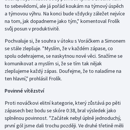
to sebevědomí, ale já pořád koukám na týmový úspěch
a týmovou výhru. Na konci bude vždycky záležet nejvíce
Gymnastika
na tom, jak dopadneme jako tým," komentoval Frolík
Házená
svůj posun v produktivitě.
Pochvaluje si, že souhra v útoku s Voráčkem a Simonem
Jezdectví
se stále zlepšuje. "Myslím, že v každém zápase, co
Judo
spolu odehrajeme, se naskytnou nové věci. Snažíme se
komunikovat a myslím si, že se tím tak nějak
Krasobruslení
zlepšujeme každý zápas. Doufejme, že to naladíme na
ten hlavní," prohlásil Frolík.
Lezení
Povinné vítězství
Lyže a snowboard
Proti nováčkovi elitní kategorie, který zůstává po pěti
zápasech bez bodu se skóre 0:38, bral výsledek jako
Moderní pětiboj
splněnou povinnost. "Začátek nebyl úplně jednoduchý,
Motorsport
první gól jsme dali trochu později. Ve druhé třetině měli