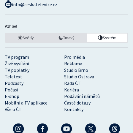
info@ceskatelevize.cz
Vzhled
Světlý
Tmavý
Systém
TV program
Pro média
Živé vysílání
Reklama
TV poplatky
Studio Brno
Teletext
Studio Ostrava
Podcasty
Rada ČT
Počasí
Kariéra
E-shop
Podávání námětů
Mobilní a TV aplikace
Časté dotazy
Vše o ČT
Kontakty