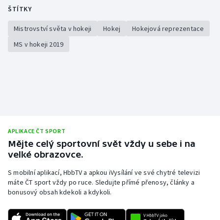
ŠTÍTKY
Mistrovství světa v hokeji
Hokej
Hokejová reprezentace
MS v hokeji 2019
APLIKACE ČT SPORT
Mějte celý sportovní svět vždy u sebe i na
velké obrazovce.
S mobilní aplikací, HbbTV a apkou iVysílání ve své chytré televizi
máte ČT sport vždy po ruce. Sledujte přímé přenosy, články a
bonusový obsah kdekoli a kdykoli.