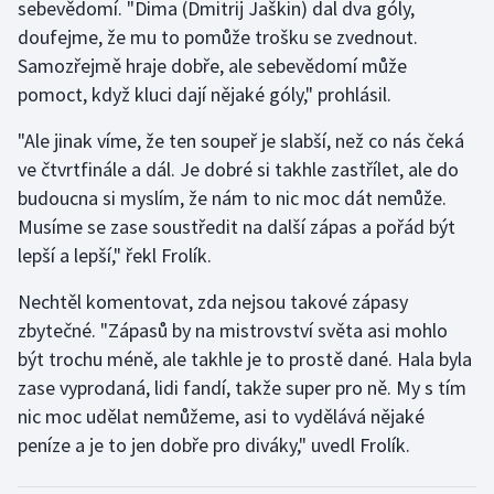
sebevědomí. "Dima (Dmitrij Jaškin) dal dva góly,
doufejme, že mu to pomůže trošku se zvednout.
Samozřejmě hraje dobře, ale sebevědomí může
pomoct, když kluci dají nějaké góly," prohlásil.
"Ale jinak víme, že ten soupeř je slabší, než co nás čeká
ve čtvrtfinále a dál. Je dobré si takhle zastřílet, ale do
budoucna si myslím, že nám to nic moc dát nemůže.
Musíme se zase soustředit na další zápas a pořád být
lepší a lepší," řekl Frolík.
Nechtěl komentovat, zda nejsou takové zápasy
zbytečné. "Zápasů by na mistrovství světa asi mohlo
být trochu méně, ale takhle je to prostě dané. Hala byla
zase vyprodaná, lidi fandí, takže super pro ně. My s tím
nic moc udělat nemůžeme, asi to vydělává nějaké
peníze a je to jen dobře pro diváky," uvedl Frolík.