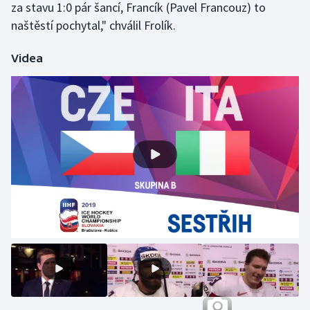
za stavu 1:0 pár šancí, Francík (Pavel Francouz) to
Olympijské hry
naštěstí pochytal," chválil Frolík.
Parasport
Videa
Plavání
Plážový volejbal
Ragby
Rychlobruslení
Rychlostní kanoistika
Short track
Sportovní střelba