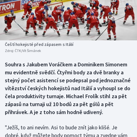
Baseball a softbal
Soutěže
Basketbal
Historické návraty
Biatlon
Aplikace ČT sport
Čeští hokejisté před zápasem s Itálií
Boby a skeleton
AZ kvíz
Zdroj:
ČTK/Vít Šimánek
Box
Souhra s Jakubem Voráčkem a Dominikem Simonem
mu evidentně svědčí. Čtyřmi body za dvě branky a
Curling
stejný počet asistencí se podepsal pod jednoznačné
vítězství českých hokejistů nad Itálií a vyhoupl se do
Dostihy
čela produktivity turnaje. Michael Frolík stihl za pět
zápasů na turnaji už 10 bodů za pět gólů a pět
Florbal
přihrávek. A je z toho sám hodně udivený.
Futsal
"Ježíš, to ani nevím. Asi to bude znít jako klišé. Je
dobré, když můžete body pomoct týmu a zvedne vám
Golf