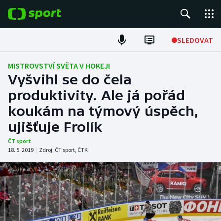
POPULÁRNÍ
SLEDOVAT
Fotbal
MISTROVSTVÍ SVĚTA V HOKEJI
Vyšvihl se do čela
Hokej
produktivity. Ale já pořád
koukám na týmový úspěch,
Tenis
ujišťuje Frolík
Atletika
ČT sport
18. 5. 2019
|
Zdroj:
ČT sport
,
ČTK
Cyklistika
DALŠÍ SPORTY
Americký fotbal
NEPŘEHLÉDNĚTE