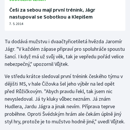
Olympijské hry
Češi za sebou mají první trénink, Jágr
nastupoval se Sobotkou a Klepišem
Parasport
7. 5. 2014
Plavání
Tu dodává mužstvu i dvaačtyřicetiletá hvězda Jaromír
Jágr. "V každém zápase připraví pro spoluhráče spoustu
Plážový volejbal
šancí. I když má už svůj věk, tak je vepředu pořád velice
nebezpečný," upozornil Vůjtek.
Ragby
Ve středu krátce sledoval první trénink českého týmu v
Rychlobruslení
dějišti MS, v hale Čižovka šel jeho výběr na led opět
před Růžičkovým. "Abych pravdu řekl, tak jsem nic
Rychlostní kanoistika
nevysledoval. Já ty kluky vůbec neznám. Já znám
Hudlera, Jardu Jágra a jinak nevím. Příprava teprve
Short track
proběhne. Oproti Švédským hrám ale čekám úplně jiný
Sportovní střelba
styl hry, protože je to mužstvo hodně jiné," uvedl Vůjtek.