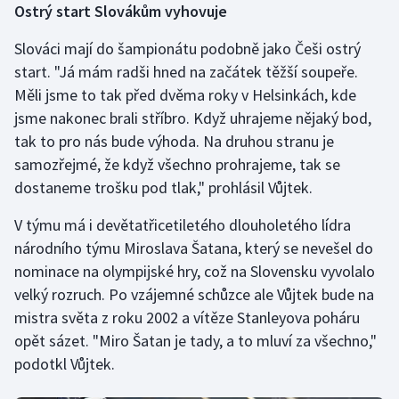
Ostrý start Slovákům vyhovuje
Stolní tenis
Slováci mají do šampionátu podobně jako Češi ostrý
Triatlon
start. "Já mám radši hned na začátek těžší soupeře.
Měli jsme to tak před dvěma roky v Helsinkách, kde
Veslování
jsme nakonec brali stříbro. Když uhrajeme nějaký bod,
tak to pro nás bude výhoda. Na druhou stranu je
Vodní slalom
samozřejmé, že když všechno prohrajeme, tak se
Volejbal
dostaneme trošku pod tlak," prohlásil Vůjtek.
V týmu má i devětatřicetiletého dlouholetého lídra
Ostatní
národního týmu Miroslava Šatana, který se nevešel do
nominace na olympijské hry, což na Slovensku vyvolalo
velký rozruch. Po vzájemné schůzce ale Vůjtek bude na
mistra světa z roku 2002 a vítěze Stanleyova poháru
opět sázet. "Miro Šatan je tady, a to mluví za všechno,"
podotkl Vůjtek.