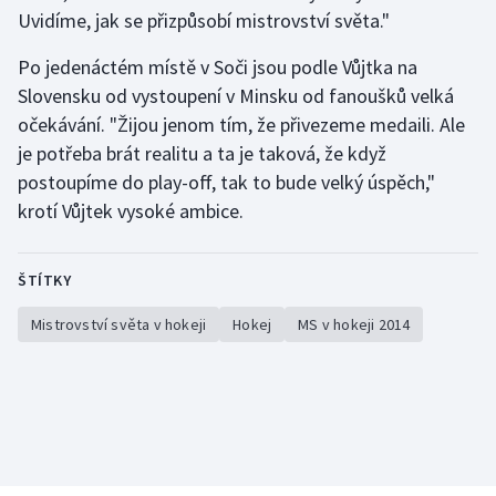
Uvidíme, jak se přizpůsobí mistrovství světa."
Po jedenáctém místě v Soči jsou podle Vůjtka na
Slovensku od vystoupení v Minsku od fanoušků velká
očekávání. "Žijou jenom tím, že přivezeme medaili. Ale
je potřeba brát realitu a ta je taková, že když
postoupíme do play-off, tak to bude velký úspěch,"
krotí Vůjtek vysoké ambice.
ŠTÍTKY
Mistrovství světa v hokeji
Hokej
MS v hokeji 2014