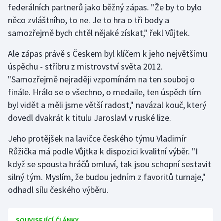
federálních partnerů jako běžný zápas. "Že by to bylo
něco zvláštního, to ne. Je to hra o tři body a
Gymnastika
samozřejmě bych chtěl nějaké získat," řekl Vůjtek.
Házená
Ale zápas právě s Českem byl klíčem k jeho největšímu
úspěchu - stříbru z mistrovství světa 2012.
Jezdectví
"Samozřejmě nejraději vzpomínám na ten souboj o
finále. Hrálo se o všechno, o medaile, ten úspěch tím
Judo
byl vidět a měli jsme větší radost," navázal kouč, který
dovedl dvakrát k titulu Jaroslavl v ruské lize.
Krasobruslení
Jeho protějšek na lavičce českého týmu Vladimír
Lezení
Růžička má podle Vůjtka k dispozici kvalitní výběr. "I
když se spousta hráčů omluví, tak jsou schopní sestavit
Lyže a snowboard
silný tým. Myslím, že budou jedním z favoritů turnaje,"
Moderní pětiboj
odhadl sílu českého výběru.
Motorsport
SOUVISEJÍCÍ ČLÁNKY