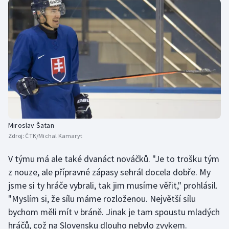
Miroslav Šatan
Zdroj:
ČTK/Michal Kamaryt
V týmu má ale také dvanáct nováčků. "Je to trošku tým
z nouze, ale přípravné zápasy sehrál docela dobře. My
jsme si ty hráče vybrali, tak jim musíme věřit," prohlásil.
"Myslím si, že sílu máme rozloženou. Největší sílu
bychom měli mít v bráně. Jinak je tam spoustu mladých
hráčů, což na Slovensku dlouho nebylo zvykem.