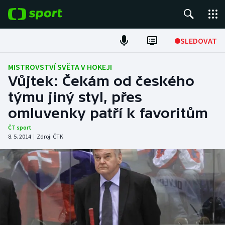
POPULÁRNÍ
SLEDOVAT
Fotbal
MISTROVSTVÍ SVĚTA V HOKEJI
Vůjtek: Čekám od českého
Hokej
týmu jiný styl, přes
omluvenky patří k favoritům
Tenis
ČT sport
Atletika
8. 5. 2014
|
Zdroj:
ČTK
Cyklistika
DALŠÍ SPORTY
Americký fotbal
NEPŘEHLÉDNĚTE