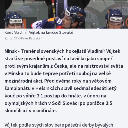
Baseball a softbal
Soutěže
Basketbal
Historické návraty
Biatlon
Aplikace ČT sport
Kouč Vladimír Vůjtek na lavičce Slováků
Zdroj:
ČTK/Pavel Paprskář
Boby a skeleton
AZ kvíz
Minsk - Trenér slovenských hokejistů Vladimír Vůjtek
starší se posedmé postaví na lavičku jako soupeř
Box
proti svým krajanům z Česka, ale na mistrovství světa
Curling
v Minsku to bude teprve potřetí souboj na velké
mezinárodní akci. Před dvěma roky na světovém
Dostihy
šampionátu v Helsinkách slavil sedmašedesátiletý
kouč po výhře 3:1 postup do finále, v únoru na
Florbal
olympijských hrách v Soči Slováci po porážce 3:5
skončili už v osmifinále.
Futsal
Vůjtek podle svých slov bere páteční derby bývalých
Golf