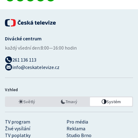
Divácké centrum
každý všední den:
8:00—16:00 hodin
261 136 113
info@ceskatelevize.cz
Vzhled
Světlý
Tmavý
Systém
TV program
Pro média
Živé vysílání
Reklama
TV poplatky
Studio Brno