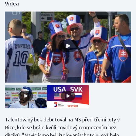
Videa
Gymnastika
Házená
Jezdectví
Judo
Krasobruslení
Lezení
Lyže a snowboard
Moderní pětiboj
Talentovaný bek debutoval na MS před třemi lety v
Rize, kde se hrálo kvůli covidovým omezením bez
Motorsport
diváků. "Navíc jsme byli izolovaní v hotelu, což bylo