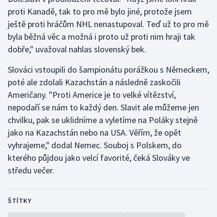
Stolní tenis
proti Kanadě, tak to pro mě bylo jiné, protože jsem
ještě proti hráčům NHL nenastupoval. Teď už to pro mě
Triatlon
byla běžná věc a možná i proto už proti nim hraji tak
dobře," uvažoval nahlas slovenský bek.
Veslování
Slováci vstoupili do šampionátu porážkou s Německem,
Vodní slalom
poté ale zdolali Kazachstán a následně zaskočili
Američany. "Proti Americe je to velké vítězství,
Volejbal
nepodaří se nám to každý den. Slavit ale můžeme jen
chvilku, pak se uklidníme a vyletíme na Poláky stejně
Ostatní
jako na Kazachstán nebo na USA. Věřím, že opět
vyhrajeme," dodal Nemec. Souboj s Polskem, do
kterého půjdou jako velcí favorité, čeká Slováky ve
středu večer.
ŠTÍTKY