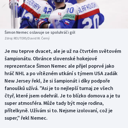
Baseball a softbal
Soutěže
Basketbal
Historické návraty
Biatlon
Aplikace ČT sport
Šimon Nemec oslavuje se spoluhráči gól
Zdroj:
REUTERS/David W. Černý
Boby a skeleton
AZ kvíz
Je mu teprve dvacet, ale je už na čtvrtém světovém
šampionátu. Obránce slovenské hokejové
Box
reprezentace Šimon Nemec ale přijel poprvé jako
Curling
hráč NHL a po vítězném utkání s týmem USA zadák
New Jersey řekl, že si šampionát i díky podpoře
Dostihy
fanoušků užívá. "Asi je to nejlepší turnaj ze všech
čtyř, které jsem odehrál. Je to blízko domova a je tu
Florbal
super atmosféra. Může tady být moje rodina,
přítelkyně. Užívám si to. Nejsme izolovaní, což je
Futsal
super," řekl Nemec.
Golf