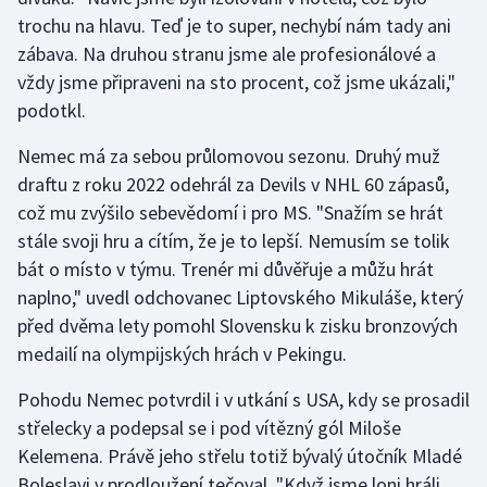
trochu na hlavu. Teď je to super, nechybí nám tady ani
Olympijské hry
zábava. Na druhou stranu jsme ale profesionálové a
vždy jsme připraveni na sto procent, což jsme ukázali,"
Parasport
podotkl.
Plavání
Nemec má za sebou průlomovou sezonu. Druhý muž
draftu z roku 2022 odehrál za Devils v NHL 60 zápasů,
Plážový volejbal
což mu zvýšilo sebevědomí i pro MS. "Snažím se hrát
stále svoji hru a cítím, že je to lepší. Nemusím se tolik
Ragby
bát o místo v týmu. Trenér mi důvěřuje a můžu hrát
Rychlobruslení
naplno," uvedl odchovanec Liptovského Mikuláše, který
před dvěma lety pomohl Slovensku k zisku bronzových
Rychlostní kanoistika
medailí na olympijských hrách v Pekingu.
Pohodu Nemec potvrdil i v utkání s USA, kdy se prosadil
Short track
střelecky a podepsal se i pod vítězný gól Miloše
Sportovní střelba
Kelemena. Právě jeho střelu totiž bývalý útočník Mladé
Boleslavi v prodloužení tečoval. "Když jsme loni hráli