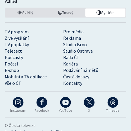
Vzhled
Světlý
Tmavý
Systém
TV program
Pro média
Živé vysílání
Reklama
TV poplatky
Studio Brno
Teletext
Studio Ostrava
Podcasty
Rada ČT
Počasí
Kariéra
E-shop
Podávání námětů
Mobilní a TV aplikace
Časté dotazy
Vše o ČT
Kontakty
Instagram
Facebook
YouTube
X
Threads
© Česká televize