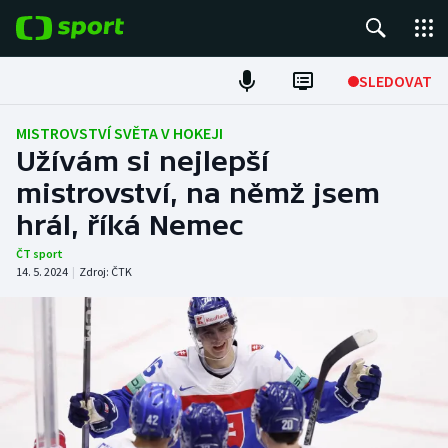
POPULÁRNÍ
SLEDOVAT
Fotbal
MISTROVSTVÍ SVĚTA V HOKEJI
Užívám si nejlepší
Hokej
mistrovství, na němž jsem
hrál, říká Nemec
Tenis
ČT sport
Atletika
14. 5. 2024
|
Zdroj:
ČTK
Cyklistika
DALŠÍ SPORTY
Americký fotbal
NEPŘEHLÉDNĚTE