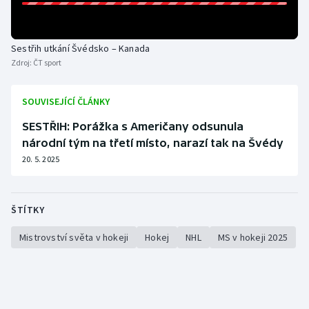
Olympijské hry
Sestřih utkání Švédsko – Kanada
Parasport
Zdroj:
ČT sport
Plavání
SOUVISEJÍCÍ ČLÁNKY
Plážový volejbal
SESTŘIH: Porážka s Američany odsunula
národní tým na třetí místo, narazí tak na Švédy
Ragby
20. 5. 2025
Rychlobruslení
ŠTÍTKY
Rychlostní kanoistika
Mistrovství světa v hokeji
Hokej
NHL
MS v hokeji 2025
Short track
Sportovní střelba