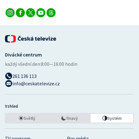
Divácké centrum
každý všední den:
8:00—16:00 hodin
261 136 113
info@ceskatelevize.cz
Vzhled
Světlý
Tmavý
Systém
TV program
Pro média