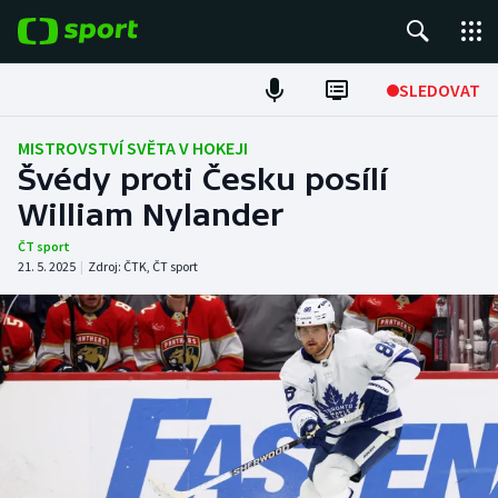
POPULÁRNÍ
SLEDOVAT
Fotbal
MISTROVSTVÍ SVĚTA V HOKEJI
Švédy proti Česku posílí
Hokej
William Nylander
Tenis
ČT sport
21. 5. 2025
|
Zdroj:
ČTK
,
ČT sport
Atletika
Cyklistika
DALŠÍ SPORTY
Americký fotbal
NEPŘEHLÉDNĚTE