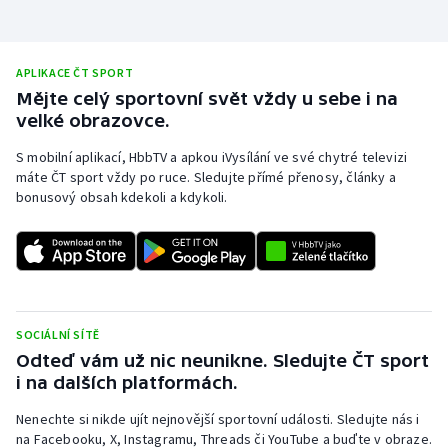
Stolní tenis
Triatlon
APLIKACE ČT SPORT
Mějte celý sportovní svět vždy u sebe i na
Veslování
velké obrazovce.
S mobilní aplikací, HbbTV a apkou iVysílání ve své chytré televizi
Vodní slalom
máte ČT sport vždy po ruce. Sledujte přímé přenosy, články a
bonusový obsah kdekoli a kdykoli.
Volejbal
Ostatní
SOCIÁLNÍ SÍTĚ
Odteď vám už nic neunikne. Sledujte ČT sport
i na dalších platformách.
Nenechte si nikde ujít nejnovější sportovní události. Sledujte nás i
na Facebooku, X, Instagramu, Threads či YouTube a buďte v obraze.