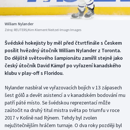
Baseball a softbal
Soutěže
Basketbal
Historické návraty
William Nylander
Zdroj:
REUTERS/Kim Klement Neitzel-Imagn Images
Biatlon
Aplikace ČT sport
Švédské hokejisty by měl před čtvrtfinále s Českem
Boby a skeleton
AZ kvíz
posílit hvězdný útočník William Nylander z Toronta.
Do dějiště světového šampionátu zamířil stejně jako
Box
český útočník David Kämpf po vyřazení kanadského
klubu v play-off s Floridou.
Curling
Nylander nasbíral ve vyřazovacích bojích v 13 zápasech
Dostihy
šest gólů a devět asistencí a v kanadském bodování mu
Florbal
patří páté místo. Se švédskou reprezentací může
zaútočit na druhý titul mistra světa po triumfu v roce
Futsal
2017 v Kolíně nad Rýnem. Tehdy byl zvolen
nejužitečnějším hráčem turnaje. O dva roky později byl
Golf