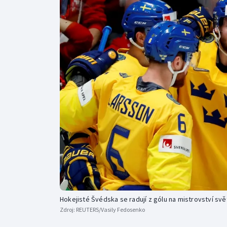
Curling
Dostihy
Florbal
Futsal
Golf
Gymnastika
Hokejisté Švédska se radují z gólu na mistrovství svě
Zdroj:
REUTERS/Vasily Fedosenko