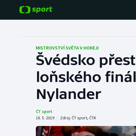
POPULÁRNÍ
DALŠÍ SPORTY
Fotbal
Americký fotbal
MISTROVSTVÍ SVĚTA V HOKEJI
Švédsko přestř
Hokej
Baseball a softbal
loňského finál
Tenis
Basketbal
Atletika
Nylander
Biatlon
Cyklistika
Boby a skeleton
ČT sport
18. 5. 2019
|
Zdroj:
ČT sport
,
ČTK
Box