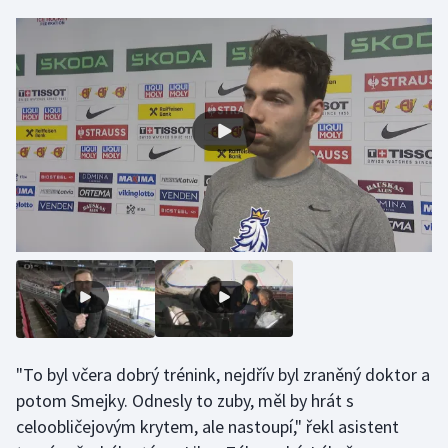
Gymnastika
Házená
Jezdectví
Judo
Krasobruslení
Lezení
Lyže a snowboard
"To byl včera dobrý trénink, nejdřív byl zraněný doktor a
Moderní pětiboj
potom Smejky. Odnesly to zuby, měl by hrát s
celoobličejovým krytem, ale nastoupí," řekl asistent
Motorsport