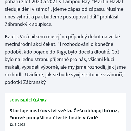
poháru z let 2020 a 2021 s Tampou Bay. "Martin Havlát
Stolní tenis
sleduje dění v zámoří, jdeme zápas od zápasu. Musíme
dnes vyhrát a pak budeme postupovat dál," prohlásil
Triatlon
Zábranský k soupisce.
Veslování
Kaut s Voženílkem musejí na případný debut na velké
mezinárodní akci čekat. "I rozhodování o konečné
Vodní slalom
podobě, kdo pojede do Rigy, bylo docela dlouhé. Což
bylo na jednu stranu příjemné pro nás, všichni kluci
Volejbal
makali, vypadali výborně, ale my jsme rozhodli, jak jsme
rozhodli. Uvidíme, jak se bude vyvíjet situace v zámoří,"
Ostatní
podotkl Zábranský.
SOUVISEJÍCÍ ČLÁNKY
Startuje mistrovství světa. Češi obhajují bronz,
Finové pomýšlí na čtvrté finále v řadě
12. 5. 2023