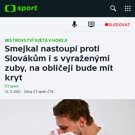
POPULÁRNÍ
SLEDOVAT
Fotbal
MISTROVSTVÍ SVĚTA V HOKEJI
Smejkal nastoupí proti
Hokej
Slovákům i s vyraženými
zuby, na obličeji bude mít
Tenis
kryt
Atletika
ČT sport
12. 5. 2023
|
Zdroj:
ČT sport
,
ČTK
Cyklistika
DALŠÍ SPORTY
Americký fotbal
NEPŘEHLÉDNĚTE