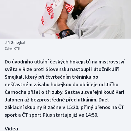
Baseball a softbal
Soutěže
Basketbal
Historické návraty
Biatlon
Aplikace ČT sport
Jiří Smejkal
Boby a skeleton
AZ kvíz
Zdroj:
ČTK
Box
Do úvodního utkání českých hokejistů na mistrovství
světa v Rize proti Slovensku nastoupí i útočník Jiří
Curling
Smejkal, který při čtvrtečním tréninku po
nešťastném zásahu hokejkou do obličeje od Jiřího
Dostihy
Černocha přišel o tři zuby. Sestavu zveřejní kouč Kari
Jalonen až bezprostředně před utkáním. Duel
Florbal
základní skupiny B začne v 15:20, přímý přenos na ČT
sport a ČT sport Plus startuje již ve 14:50.
Futsal
Videa
Golf