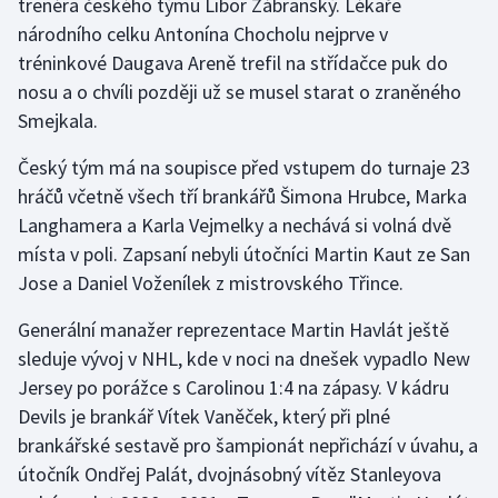
trenéra českého týmu Libor Zábranský. Lékaře
národního celku Antonína Chocholu nejprve v
Olympijské hry
tréninkové Daugava Areně trefil na střídačce puk do
Parasport
nosu a o chvíli později už se musel starat o zraněného
Smejkala.
Plavání
Český tým má na soupisce před vstupem do turnaje 23
Plážový volejbal
hráčů včetně všech tří brankářů Šimona Hrubce, Marka
Langhamera a Karla Vejmelky a nechává si volná dvě
Ragby
místa v poli. Zapsaní nebyli útočníci Martin Kaut ze San
Jose a Daniel Voženílek z mistrovského Třince.
Rychlobruslení
Generální manažer reprezentace Martin Havlát ještě
Rychlostní kanoistika
sleduje vývoj v NHL, kde v noci na dnešek vypadlo New
Jersey po porážce s Carolinou 1:4 na zápasy. V kádru
Short track
Devils je brankář Vítek Vaněček, který při plné
brankářské sestavě pro šampionát nepřichází v úvahu, a
Sportovní střelba
útočník Ondřej Palát, dvojnásobný vítěz Stanleyova