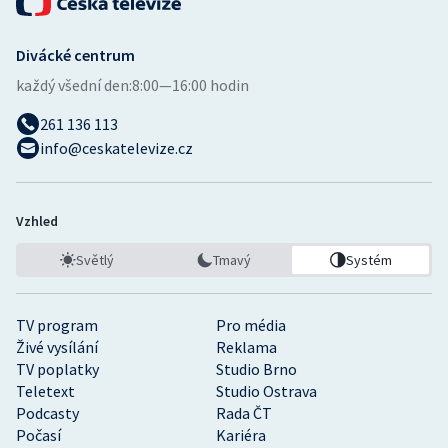
Divácké centrum
každý všední den:
8:00—16:00 hodin
261 136 113
info@ceskatelevize.cz
Vzhled
Světlý
Tmavý
Systém
TV program
Pro média
Živé vysílání
Reklama
TV poplatky
Studio Brno
Teletext
Studio Ostrava
Podcasty
Rada ČT
Počasí
Kariéra