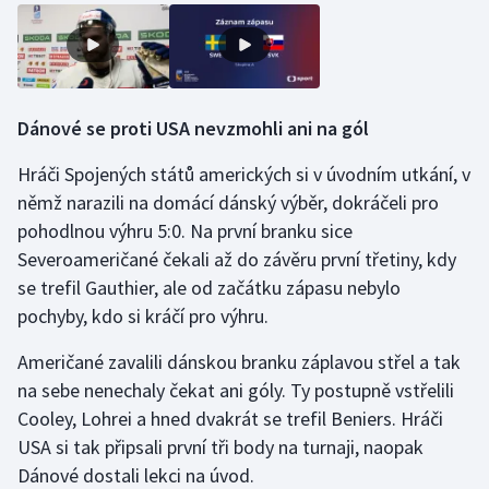
Dánové se proti USA nevzmohli ani na gól
Hráči Spojených států amerických si v úvodním utkání, v
němž narazili na domácí dánský výběr, dokráčeli pro
pohodlnou výhru 5:0. Na první branku sice
Severoameričané čekali až do závěru první třetiny, kdy
se trefil Gauthier, ale od začátku zápasu nebylo
pochyby, kdo si kráčí pro výhru.
Američané zavalili dánskou branku záplavou střel a tak
na sebe nenechaly čekat ani góly. Ty postupně vstřelili
Cooley, Lohrei a hned dvakrát se trefil Beniers. Hráči
USA si tak připsali první tři body na turnaji, naopak
Dánové dostali lekci na úvod.