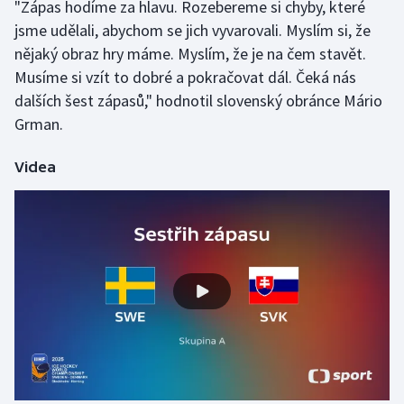
"Zápas hodíme za hlavu. Rozebereme si chyby, které
Stolní tenis
jsme udělali, abychom se jich vyvarovali. Myslím si, že
nějaký obraz hry máme. Myslím, že je na čem stavět.
Triatlon
Musíme si vzít to dobré a pokračovat dál. Čeká nás
dalších šest zápasů," hodnotil slovenský obránce Mário
Veslování
Grman.
Vodní slalom
Videa
Volejbal
Ostatní