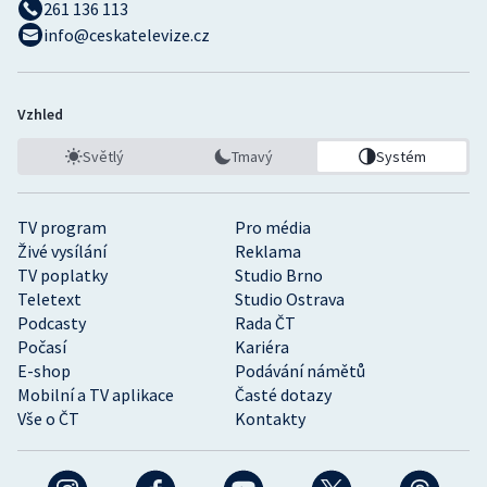
261 136 113
info@ceskatelevize.cz
Vzhled
Světlý
Tmavý
Systém
TV program
Pro média
Živé vysílání
Reklama
TV poplatky
Studio Brno
Teletext
Studio Ostrava
Podcasty
Rada ČT
Počasí
Kariéra
E-shop
Podávání námětů
Mobilní a TV aplikace
Časté dotazy
Vše o ČT
Kontakty