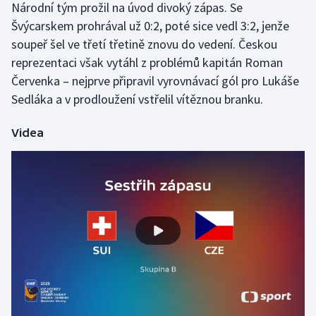
Národní tým prožil na úvod divoký zápas. Se
Švýcarskem prohrával už 0:2, poté sice vedl 3:2, jenže
Gymnastika
soupeř šel ve třetí třetině znovu do vedení. Českou
reprezentaci však vytáhl z problémů kapitán Roman
Házená
Červenka – nejprve připravil vyrovnávací gól pro Lukáše
Sedláka a v prodloužení vstřelil vítěznou branku.
Jezdectví
Videa
Judo
Krasobruslení
Lezení
Lyže a snowboard
Moderní pětiboj
Motorsport