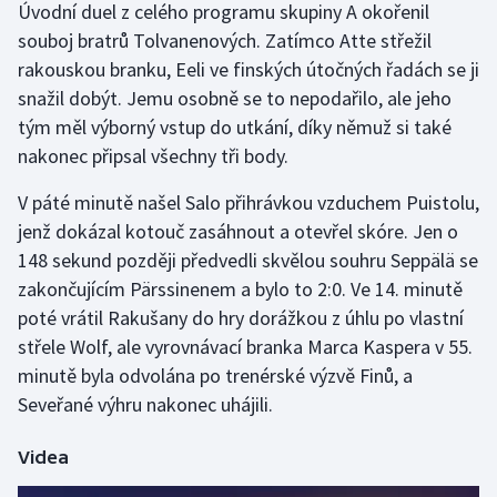
Úvodní duel z celého programu skupiny A okořenil
souboj bratrů Tolvanenových. Zatímco Atte střežil
rakouskou branku, Eeli ve finských útočných řadách se ji
snažil dobýt. Jemu osobně se to nepodařilo, ale jeho
tým měl výborný vstup do utkání, díky němuž si také
nakonec připsal všechny tři body.
V páté minutě našel Salo přihrávkou vzduchem Puistolu,
jenž dokázal kotouč zasáhnout a otevřel skóre. Jen o
148 sekund později předvedli skvělou souhru Seppälä se
zakončujícím Pärssinenem a bylo to 2:0. Ve 14. minutě
poté vrátil Rakušany do hry dorážkou z úhlu po vlastní
střele Wolf, ale vyrovnávací branka Marca Kaspera v 55.
minutě byla odvolána po trenérské výzvě Finů, a
Seveřané výhru nakonec uhájili.
Videa