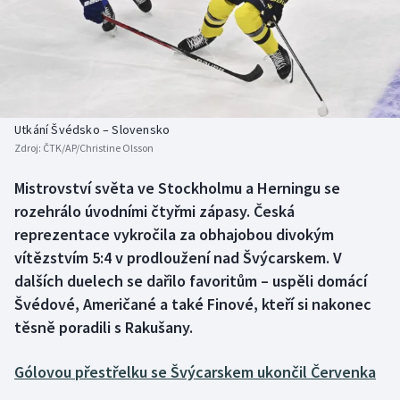
Baseball a softbal
Soutěže
Basketbal
Historické návraty
Biatlon
Aplikace ČT sport
Utkání Švédsko – Slovensko
Boby a skeleton
AZ kvíz
Zdroj:
ČTK/AP/Christine Olsson
Box
Mistrovství světa ve Stockholmu a Herningu se
rozehrálo úvodními čtyřmi zápasy. Česká
Curling
reprezentace vykročila za obhajobou divokým
vítězstvím 5:4 v prodloužení nad Švýcarskem. V
Dostihy
dalších duelech se dařilo favoritům – uspěli domácí
Švédové, Američané a také Finové, kteří si nakonec
Florbal
těsně poradili s Rakušany.
Futsal
Gólovou přestřelku se Švýcarskem ukončil Červenka
Golf