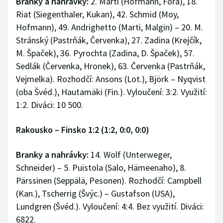
Branky a nahrávky:
2. Marti (Hofmann, Fora), 18.
Riat (Siegenthaler, Kukan), 42. Schmid (Moy,
Hofmann), 49. Andrighetto (Marti, Malgin) – 20. M.
Stránský (Pastrňák, Červenka), 27. Zadina (Krejčík,
M. Špaček), 36. Pyrochta (Zadina, D. Špaček), 57.
Sedlák (Červenka, Hronek), 63. Červenka (Pastrňák,
Vejmelka). Rozhodčí: Ansons (Lot.), Björk – Nyqvist
(oba Švéd.), Hautamäki (Fin.). Vyloučení: 3:2. Využití:
1:2. Diváci: 10 500.
Rakousko – Finsko 1:2 (1:2, 0:0, 0:0)
Branky a nahrávky:
14. Wolf (Unterweger,
Schneider) – 5. Puistola (Salo, Hämeenaho), 8.
Pärssinen (Seppälä, Pesonen). Rozhodčí: Campbell
(Kan.), Tscherrig (Švýc.) – Gustafson (USA),
Lundgren (Švéd.). Vyloučení: 4:4. Bez využití. Diváci:
6822.