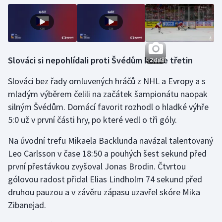
Olympijské hry
Parasport
Slováci si nepohlídali proti Švédům konce třetin
+ 2 další
Plavání
Slováci bez řady omluvených hráčů z NHL a Evropy a s
Plážový volejbal
mladým výběrem čelili na začátek šampionátu naopak
silným Švédům. Domácí favorit rozhodl o hladké výhře
Ragby
5:0 už v první části hry, po které vedl o tři góly.
Rychlobruslení
Na úvodní trefu Mikaela Backlunda navázal talentovaný
Leo Carlsson v čase 18:50 a pouhých šest sekund před
Rychlostní kanoistika
první přestávkou zvyšoval Jonas Brodin. Čtvrtou
gólovou radost přidal Elias Lindholm 74 sekund před
Short track
druhou pauzou a v závěru zápasu uzavřel skóre Mika
Zibanejad.
Sportovní střelba