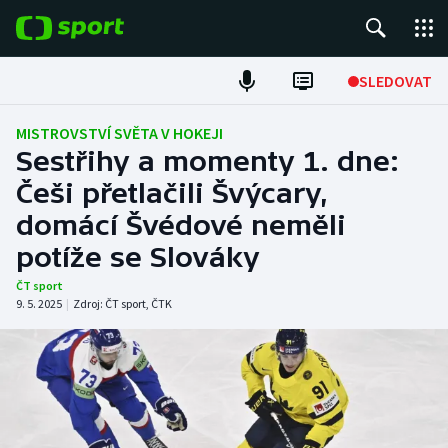
POPULÁRNÍ
SLEDOVAT
Fotbal
MISTROVSTVÍ SVĚTA V HOKEJI
Sestřihy a momenty 1. dne:
Hokej
Češi přetlačili Švýcary,
domácí Švédové neměli
Tenis
potíže se Slováky
Atletika
ČT sport
9. 5. 2025
|
Zdroj:
ČT sport
,
ČTK
Cyklistika
DALŠÍ SPORTY
Americký fotbal
NEPŘEHLÉDNĚTE