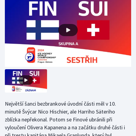
Gymnastika
Házená
Jezdectví
Judo
Krasobruslení
Lezení
Lyže a snowboard
Největší šanci bezbrankové úvodní části měl v 10.
minutě Švýcar Nico Hischier, ale Harriho Säteriho
Moderní pětiboj
zblízka nepřekonal. Potom se Finové ubránili při
vyloučení Olivera Kapanena a na začátku druhé části i
Motorsport
při trestu kapitána Mikaela Granlunda, který byl