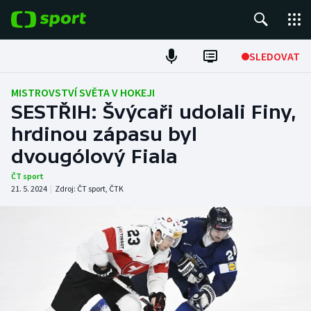
POPULÁRNÍ
SLEDOVAT
Fotbal
MISTROVSTVÍ SVĚTA V HOKEJI
SESTŘIH: Švýcaři udolali Finy,
Hokej
hrdinou zápasu byl
dvougólový Fiala
Tenis
ČT sport
Atletika
21. 5. 2024
|
Zdroj:
ČT sport
,
ČTK
Cyklistika
DALŠÍ SPORTY
Americký fotbal
NEPŘEHLÉDNĚTE