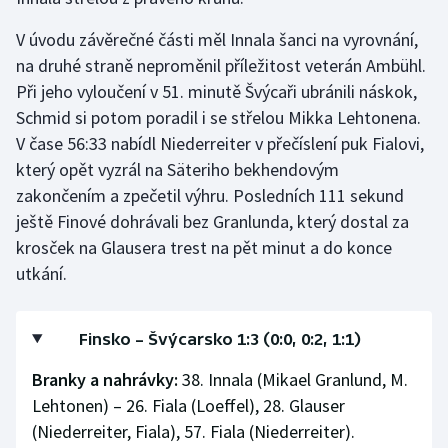
Stolní tenis
V úvodu závěrečné části měl Innala šanci na vyrovnání,
Triatlon
na druhé straně neproměnil příležitost veterán Ambühl.
Při jeho vyloučení v 51. minutě Švýcaři ubránili náskok,
Veslování
Schmid si potom poradil i se střelou Mikka Lehtonena.
V čase 56:33 nabídl Niederreiter v přečíslení puk Fialovi,
Vodní slalom
který opět vyzrál na Säteriho bekhendovým
zakončením a zpečetil výhru. Posledních 111 sekund
Volejbal
ještě Finové dohrávali bez Granlunda, který dostal za
krosček na Glausera trest na pět minut a do konce
Ostatní
utkání.
Finsko – Švýcarsko 1:3 (0:0, 0:2, 1:1)
Branky a nahrávky:
38. Innala (Mikael Granlund, M.
Lehtonen) – 26. Fiala (Loeffel), 28. Glauser
(Niederreiter, Fiala), 57. Fiala (Niederreiter).