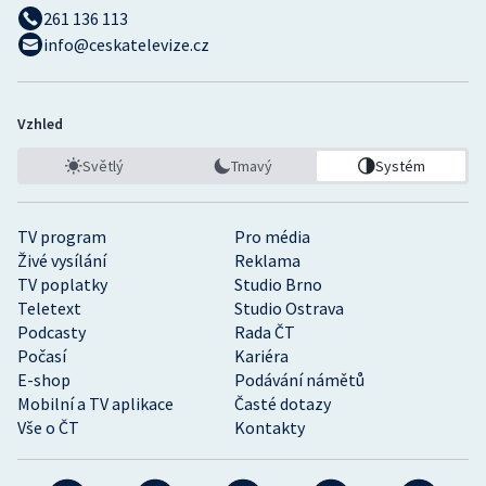
261 136 113
info@ceskatelevize.cz
Vzhled
Světlý
Tmavý
Systém
TV program
Pro média
Živé vysílání
Reklama
TV poplatky
Studio Brno
Teletext
Studio Ostrava
Podcasty
Rada ČT
Počasí
Kariéra
E-shop
Podávání námětů
Mobilní a TV aplikace
Časté dotazy
Vše o ČT
Kontakty