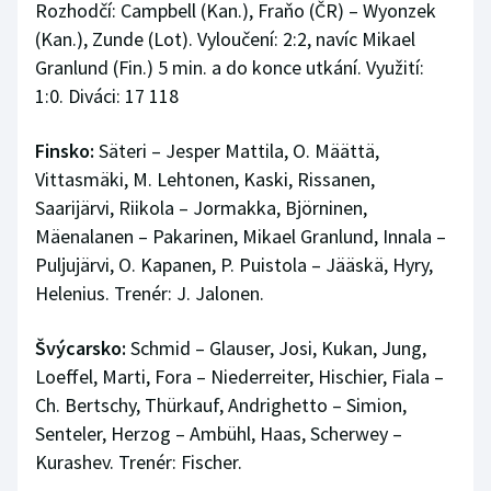
Rozhodčí: Campbell (Kan.), Fraňo (ČR) – Wyonzek
(Kan.), Zunde (Lot). Vyloučení: 2:2, navíc Mikael
Granlund (Fin.) 5 min. a do konce utkání. Využití:
1:0. Diváci: 17 118
Finsko:
Säteri – Jesper Mattila, O. Määttä,
Vittasmäki, M. Lehtonen, Kaski, Rissanen,
Saarijärvi, Riikola – Jormakka, Björninen,
Mäenalanen – Pakarinen, Mikael Granlund, Innala –
Puljujärvi, O. Kapanen, P. Puistola – Jääskä, Hyry,
Helenius. Trenér: J. Jalonen.
Švýcarsko:
Schmid – Glauser, Josi, Kukan, Jung,
Loeffel, Marti, Fora – Niederreiter, Hischier, Fiala –
Ch. Bertschy, Thürkauf, Andrighetto – Simion,
Senteler, Herzog – Ambühl, Haas, Scherwey –
Kurashev. Trenér: Fischer.