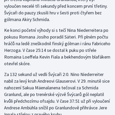
vyloučen necelé tři sekundy před koncem první třetiny.
Olympijské hry
Švýcaři do pauzy zkusili hru v šesti proti čtyřem bez
gólmana Akiry Schmida.
Parasport
Ke konci početní výhody si s tečí Nina Niederreitera po
Plavání
pokusu Romana Josiho poradil Säteri. Při plném počtu
hráčů na ledě zneškodnil finský gólman i ránu Fabriceho
Plážový volejbal
Herzoga. V čase 25:14 se dostal k puku po střele
Romaina Loeffela Kevin Fiala a bekhendovým blafákem
Ragby
otevřel skóre.
Rychlobruslení
Za 132 sekund už vedli Švýcaři 2:0. Nino Niederreiter
nabil za levý kruh Andreovi Glauserovi. V 29. minutě sice
Rychlostní kanoistika
nahození Sakua Mäenalanena tečoval za Schmida
Granlund, ale po trenérské výzvě Švýcarů gól neplatil
Short track
kvůli předchozímu ofsajdu. V čase 37:51 už při vyloučení
Sportovní střelba
Andrese Ambühla snížil po Granlundově přihrávce Jere
Innala střelou z pravého kruhu.