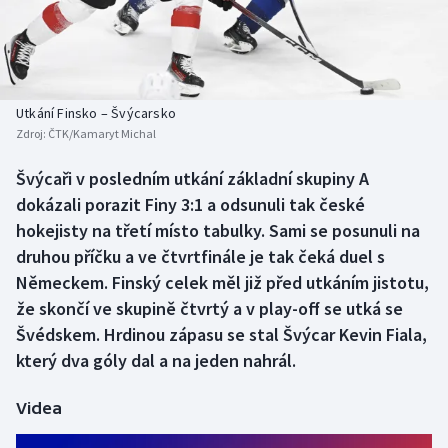
Baseball a softbal
Soutěže
Basketbal
Historické návraty
Biatlon
Aplikace ČT sport
Utkání Finsko – Švýcarsko
Zdroj:
ČTK/Kamaryt Michal
Boby a skeleton
AZ kvíz
Švýcaři v posledním utkání základní skupiny A
dokázali porazit Finy 3:1 a odsunuli tak české
Box
hokejisty na třetí místo tabulky. Sami se posunuli na
Curling
druhou příčku a ve čtvrtfinále je tak čeká duel s
Německem. Finský celek měl již před utkáním jistotu,
Dostihy
že skončí ve skupině čtvrtý a v play-off se utká se
Švédskem. Hrdinou zápasu se stal Švýcar Kevin Fiala,
Florbal
který dva góly dal a na jeden nahrál.
Futsal
Videa
Golf