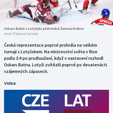
Baseball a softbal
Soutěže
Basketbal
Historické návraty
Biatlon
Aplikace ČT sport
Oskars Batna z Lotyšska překonává Šimona Hrubce
Zdroj:
ČTK/David Taneček
Boby a skeleton
AZ kvíz
Česká reprezentace poprvé prohrála na velkém
turnaji s Lotyšskem. Na mistrovství světa v Rize
Box
padla 3:4 po prodloužení, když v nastavení rozhodl
Curling
Oskars Batna. Lotyši zvítězili poprvé po devatenácti
vzájemných zápasech.
Dostihy
Videa
Florbal
Futsal
Golf