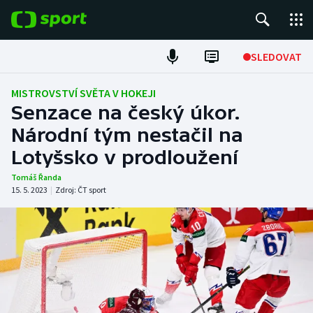
POPULÁRNÍ
SLEDOVAT
Fotbal
MISTROVSTVÍ SVĚTA V HOKEJI
Senzace na český úkor.
Hokej
Národní tým nestačil na
Lotyšsko v prodloužení
Tenis
Tomáš Řanda
Atletika
15. 5. 2023
|
Zdroj:
ČT sport
Cyklistika
DALŠÍ SPORTY
Americký fotbal
NEPŘEHLÉDNĚTE