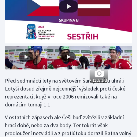
Gymnastika
Házená
Jezdectví
Judo
Krasobruslení
Před sedmnácti lety na světovém šampionátu uhráli
+ 11 dalších
Lezení
Lotyši dosud zřejmě nejcennější výsledek proti české
reprezentaci, když v roce 2006 remizovali také na
Lyže a snowboard
domácím turnaji 1:1.
V ostatních zápasech ale Češi buď zvítězili v základní
Moderní pětiboj
hrací době, nebo za dva body. Tentokrát však
Motorsport
prodloužení nezvládli a z protiútoku dorazil Batna volný