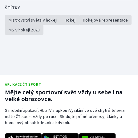
ŠTÍTKY
Mistrovství světa v hokeji
Hokej
Hokejová reprezentace
MS v hokeji 2023
APLIKACE ČT SPORT
Mějte celý sportovní svět vždy u sebe i na
velké obrazovce.
S mobilní aplikací, HbbTV a apkou iVysílání ve své chytré televizi
máte ČT sport vždy po ruce. Sledujte přímé přenosy, články a
bonusový obsah kdekoli a kdykoli.