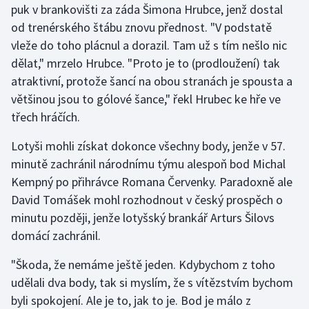
puk v brankovišti za záda Šimona Hrubce, jenž dostal
Olympijské hry
od trenérského štábu znovu přednost. "V podstatě
vleže do toho plácnul a dorazil. Tam už s tím nešlo nic
Parasport
dělat," mrzelo Hrubce. "Proto je to (prodloužení) tak
atraktivní, protože šancí na obou stranách je spousta a
Plavání
většinou jsou to gólové šance," řekl Hrubec ke hře ve
třech hráčích.
Plážový volejbal
Lotyši mohli získat dokonce všechny body, jenže v 57.
Ragby
minutě zachránil národnímu týmu alespoň bod Michal
Kempný po přihrávce Romana Červenky. Paradoxně ale
Rychlobruslení
David Tomášek mohl rozhodnout v český prospěch o
minutu později, jenže lotyšský brankář Arturs Šilovs
Rychlostní kanoistika
domácí zachránil.
Short track
"Škoda, že nemáme ještě jeden. Kdybychom z toho
udělali dva body, tak si myslím, že s vítězstvím bychom
Sportovní střelba
byli spokojení. Ale je to, jak to je. Bod je málo z