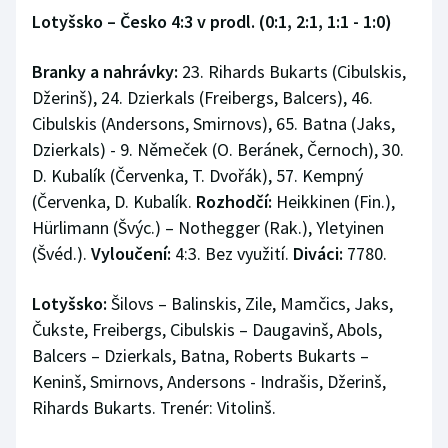
Lotyšsko – Česko 4:3 v prodl. (0:1, 2:1, 1:1 - 1:0)
Branky a nahrávky:
23. Rihards Bukarts (Cibulskis,
Džerinš), 24. Dzierkals (Freibergs, Balcers), 46.
Cibulskis (Andersons, Smirnovs), 65. Batna (Jaks,
Dzierkals) - 9. Němeček (O. Beránek, Černoch), 30.
D. Kubalík (Červenka, T. Dvořák), 57. Kempný
(Červenka, D. Kubalík.
Rozhodčí:
Heikkinen (Fin.),
Hürlimann (Švýc.) – Nothegger (Rak.), Yletyinen
(Švéd.).
Vyloučení:
4:3. Bez využití.
Diváci:
7780.
Lotyšsko:
Šilovs – Balinskis, Zile, Mamčics, Jaks,
Čukste, Freibergs, Cibulskis – Daugavinš, Abols,
Balcers – Dzierkals, Batna, Roberts Bukarts –
Keninš, Smirnovs, Andersons - Indrašis, Džerinš,
Rihards Bukarts. Trenér: Vitolinš.