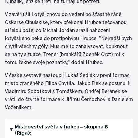
Kubalík, jenž se trefil na turnaji už potřetí.
V závěru šli Lotyši znovu do vedení po šťastné ráně
Oskarse Cibulskise, který překonal Hrubce tečovanou
střelou poté, co Michal Jordán srazil nahození
lotyšského beka do protipohybu Hrubce. "Nejradši bych
chytil všechny góly. Musíme to zanalyzovat, kouknout
se na ty situace. Trenér (brankářů Zdeněk Orct) mi k
tomu řekne svoje poznatky," dodal Hrubec.
V české sestavě nastoupil Lukáš Sedlák v první formaci
místo zraněného Filipa Chytila. Jakub Flek se posunul k
Vladimíru Sobotkovi s Tomáškem, Ondřej Beránek se
vrátil do čtvrté formace k Jiřímu Černochovi s Danielem
Voženílkem.
Mistrovství světa v hokeji – skupina B
(Riga):