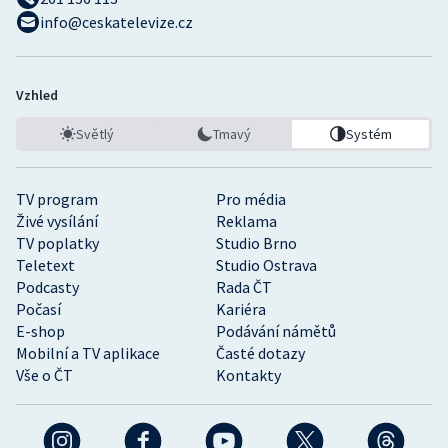
info@ceskatelevize.cz
Vzhled
Světlý
Tmavý
Systém
TV program
Pro média
Živé vysílání
Reklama
TV poplatky
Studio Brno
Teletext
Studio Ostrava
Podcasty
Rada ČT
Počasí
Kariéra
E-shop
Podávání námětů
Mobilní a TV aplikace
Časté dotazy
Vše o ČT
Kontakty