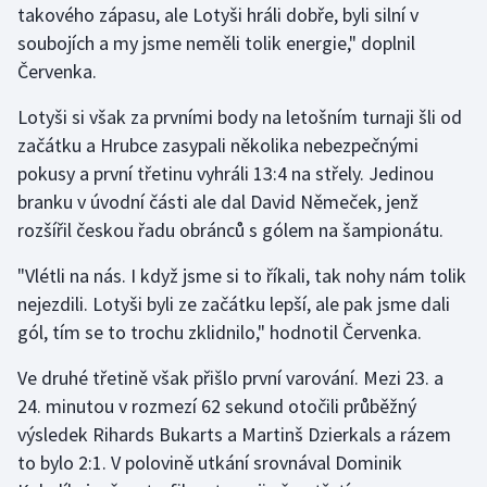
takového zápasu, ale Lotyši hráli dobře, byli silní v
Stolní tenis
soubojích a my jsme neměli tolik energie," doplnil
Triatlon
Červenka.
Lotyši si však za prvními body na letošním turnaji šli od
Veslování
začátku a Hrubce zasypali několika nebezpečnými
pokusy a první třetinu vyhráli 13:4 na střely. Jedinou
Vodní slalom
branku v úvodní části ale dal David Němeček, jenž
Volejbal
rozšířil českou řadu obránců s gólem na šampionátu.
"Vlétli na nás. I když jsme si to říkali, tak nohy nám tolik
Ostatní
nejezdili. Lotyši byli ze začátku lepší, ale pak jsme dali
gól, tím se to trochu zklidnilo," hodnotil Červenka.
Ve druhé třetině však přišlo první varování. Mezi 23. a
24. minutou v rozmezí 62 sekund otočili průběžný
výsledek Rihards Bukarts a Martinš Dzierkals a rázem
to bylo 2:1. V polovině utkání srovnával Dominik