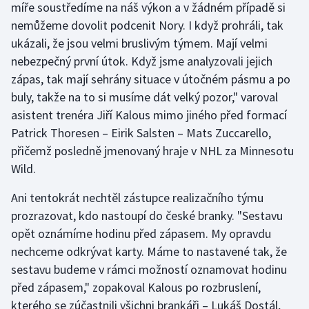
míře soustředíme na náš výkon a v žádném případě si
nemůžeme dovolit podcenit Nory. I když prohráli, tak
ukázali, že jsou velmi bruslivým týmem. Mají velmi
nebezpečný první útok. Když jsme analyzovali jejich
zápas, tak mají sehrány situace v útočném pásmu a po
buly, takže na to si musíme dát velký pozor," varoval
asistent trenéra Jiří Kalous mimo jiného před formací
Patrick Thoresen – Eirik Salsten – Mats Zuccarello,
přičemž posledně jmenovaný hraje v NHL za Minnesotu
Wild.
Ani tentokrát nechtěl zástupce realizačního týmu
prozrazovat, kdo nastoupí do české branky. "Sestavu
opět oznámíme hodinu před zápasem. My opravdu
nechceme odkrývat karty. Máme to nastavené tak, že
sestavu budeme v rámci možností oznamovat hodinu
před zápasem," zopakoval Kalous po rozbruslení,
kterého se zúčastnili všichni brankáři – Lukáš Dostál,