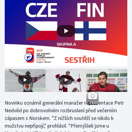
Gymnastika
Házená
Jezdectví
Judo
Krasobruslení
Lezení
Lyže a snowboard
Novinku oznámil generální manažer reprezentace Petr
+ 2 další
Nedvěd po dobrovolném rozbruslení před večerním
Moderní pětiboj
zápasem s Norskem. "Z nižších soutěží se nikdo k
mužstvu nepřipojí," prohlásil. "Přemýšleli jsme u
Motorsport