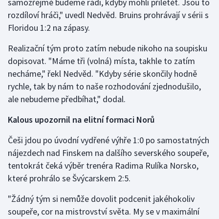
samozřejmě budeme rádi, kdyby mohli přiletět. Jsou to
rozdíloví hráči," uvedl Nedvěd. Bruins prohrávají v sérii s
Floridou 1:2 na zápasy.
Realizační tým proto zatím nebude nikoho na soupisku
dopisovat. "Máme tři (volná) místa, takhle to zatím
necháme," řekl Nedvěd. "Kdyby série skončily hodně
rychle, tak by nám to naše rozhodování zjednodušilo,
ale nebudeme předbíhat," dodal.
Kalous upozornil na elitní formaci Norů
Češi jdou po úvodní vydřené výhře 1:0 po samostatných
nájezdech nad Finskem na dalšího severského soupeře,
tentokrát čeká výběr trenéra Radima Rulíka Norsko,
které prohrálo se Švýcarskem 2:5.
"Žádný tým si nemůže dovolit podcenit jakéhokoliv
soupeře, cor na mistrovství světa. My se v maximální