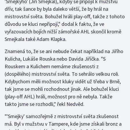
'Smejkyho' (Jiří Smejkal), kdyby se připojil k mužstvu
dřív, tak šance by byla daleko větší, že by hrál na
Olympijské hry
mistrovství světa. Bohužel hráli play-off, takže z tohoto
Parasport
důvodu se kluci nepřipojí," dodal k faktu, že ve
vyřazovacích bojích nižší zámořské AHL skončil kromě
Plavání
Smejkala také Adam Klapka.
Plážový volejbal
Znamená to, že se ani nebude čekat například na Jiřího
Kulicha, Lukáše Rouska nebo Davida Jiříčka. "S
Ragby
Rouskem a Kulichem nemáme zkušenosti z
(dospělého) mistrovství světa. To sehrálo velkou roli.
Rychlobruslení
Kdybychom měli možnost kluky vidět už třeba v Brně,
tak jsme se mohli rozhodnout jinak. Ale bohužel kluci
Rychlostní kanoistika
(play-off AHL) hráli, možnost pro ně nebyla. Takže
takto jsme se rozhodli," řekl Nedvěd.
Short track
"'Smejky' samozřejmě z mistrovství světa zkušenost
Sportovní střelba
má. Byl v mužstvu v Tampere, kde jsme získali bronz a