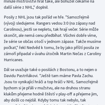
minulé mistrovství hrál také, ale bohužel čekáme na
Stolní tenis
další série z NHL," doplnil.
Triatlon
Posily z NHL jsou tak pořád ve hře. "Samozřejmě
(vývoj) sledujeme. Rangers vedou 3:0 (na zápasy nad
Veslování
Carolinou), jestli se nepletu, tak hrají večer. Série může
skončit, ale nemá cenu předbíhat. Všichni dobře víme,
Vodní slalom
že série se občas otočí v jednom zápase. Takže musíme
počkat," řekl Nedvěd k tomu, že by jako příští posila ze
Volejbal
zámoří připadal v úvahu útočník Martin Nečas z Caroliny
Hurricanes.
Ostatní
Dál se uvažuje také o posilách z Bostonu, a to nejen o
Davidu Pastrňákovi. "Ještě tam máme Pavla Zachu.
Jsou to vynikající hráči a top hráči v NHL. Samozřejmě
bychom si je přáli v mužstvu, ale na druhou stranu
klukům přejeme hodně štěstí v play-off a přejeme jim,
aby došli co nejdál. Kdyby tomu tak nebylo, tak