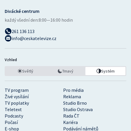
Divácké centrum
každý všední den:
8:00—16:00 hodin
261 136 113
info@ceskatelevize.cz
Vzhled
Světlý
Tmavý
Systém
TV program
Pro média
Živé vysílání
Reklama
TV poplatky
Studio Brno
Teletext
Studio Ostrava
Podcasty
Rada ČT
Počasí
Kariéra
E-shop
Podávání námětů