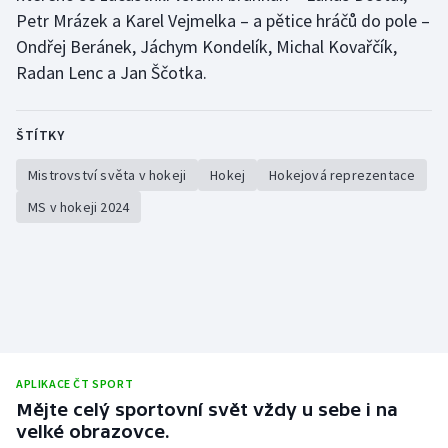
Petr Mrázek a Karel Vejmelka – a pětice hráčů do pole –
Ondřej Beránek, Jáchym Kondelík, Michal Kovařčík,
Radan Lenc a Jan Ščotka.
ŠTÍTKY
Mistrovství světa v hokeji
Hokej
Hokejová reprezentace
MS v hokeji 2024
APLIKACE ČT SPORT
Mějte celý sportovní svět vždy u sebe i na
velké obrazovce.