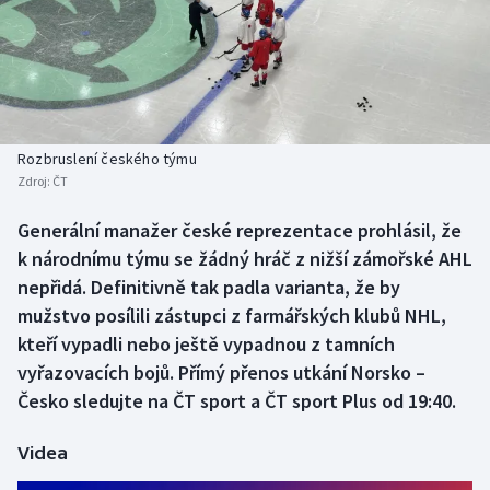
Baseball a softbal
Soutěže
Basketbal
Historické návraty
Biatlon
Aplikace ČT sport
Rozbruslení českého týmu
Boby a skeleton
AZ kvíz
Zdroj:
ČT
Box
Generální manažer české reprezentace prohlásil, že
k národnímu týmu se žádný hráč z nižší zámořské AHL
Curling
nepřidá. Definitivně tak padla varianta, že by
mužstvo posílili zástupci z farmářských klubů NHL,
Dostihy
kteří vypadli nebo ještě vypadnou z tamních
vyřazovacích bojů. Přímý přenos utkání Norsko –
Florbal
Česko sledujte na ČT sport a ČT sport Plus od 19:40.
Futsal
Videa
Golf