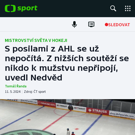
POPULÁRNÍ
SLEDOVAT
Fotbal
MISTROVSTVÍ SVĚTA V HOKEJI
S posilami z AHL se už
Hokej
nepočítá. Z nižších soutěží se
nikdo k mužstvu nepřipojí,
Tenis
uvedl Nedvěd
Atletika
Tomáš Řanda
11. 5. 2024
|
Zdroj:
ČT sport
Cyklistika
DALŠÍ SPORTY
Americký fotbal
NEPŘEHLÉDNĚTE