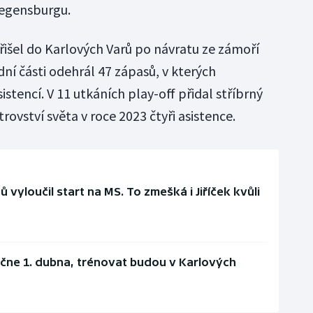
egensburgu.
išel do Karlových Varů po návratu ze zámoří
ní části odehrál 47 zápasů, v kterých
istencí. V 11 utkáních play-off přidal stříbrný
rovství světa v roce 2023 čtyři asistence.
vyloučil start na MS. To zmešká i Jiříček kvůli
ačne 1. dubna, trénovat budou v Karlových