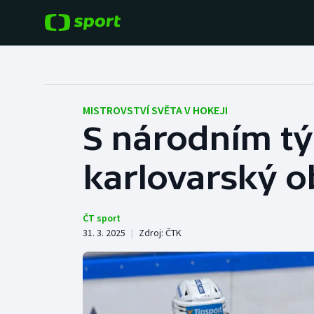
POPULÁRNÍ
DALŠÍ SPORTY
Fotbal
Americký fotbal
MISTROVSTVÍ SVĚTA V HOKEJI
S národním tý
Hokej
Baseball a softbal
karlovarský 
Tenis
Basketbal
Atletika
Biatlon
ČT sport
31. 3. 2025
|
Zdroj:
ČTK
Cyklistika
Boby a skeleton
Box