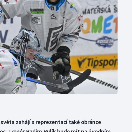
Moderní pětiboj
Triatlon
Motorsport
Veslování
Olympijské hry
Vodní slalom
Parasport
Volejbal
Plavání
Ostatní
Plážový volejbal
světa zahájí s reprezentací také obránce
ec. Trenér Radim Rulík bude mít na úvodním