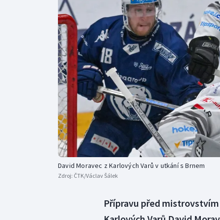
Curling
Dostihy
Florbal
Futsal
Golf
Gymnastika
David Moravec z Karlových Varů v utkání s Brnem
Zdroj:
ČTK/Václav Šálek
Přípravu před mistrovstvím 
Karlových Varů David Morav