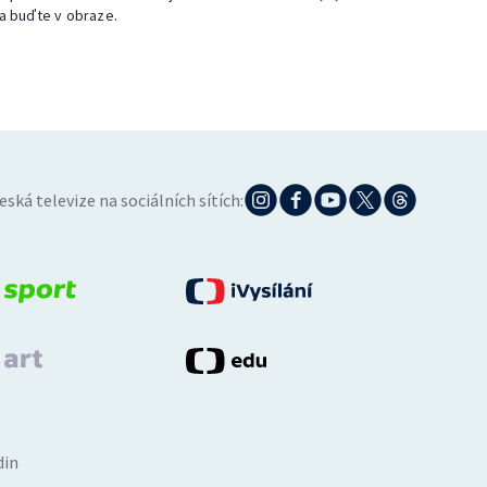
a buďte v obraze.
eská televize na sociálních sítích:
din