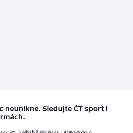
 neunikne. Sledujte ČT sport i
ormách.
 sportovní události. Sledujte nás i na Facebooku, X,