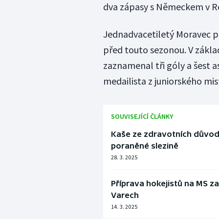
dva zápasy s Německem v R
Jednadvacetiletý Moravec př
před touto sezonou. V základ
zaznamenal tři góly a šest as
medailista z juniorského mist
SOUVISEJÍCÍ ČLÁNKY
Kaše ze zdravotních důvodů 
poraněné slezině
28. 3. 2025
Příprava hokejistů na MS z
Varech
14. 3. 2025