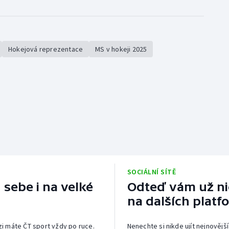
Hokejová reprezentace
MS v hokeji 2025
SOCIÁLNÍ SÍTĚ
 sebe i na velké
Odteď vám už nic
na dalších platf
izi máte ČT sport vždy po ruce.
Nenechte si nikde ujít nejnovější