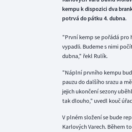
kempu k dispozici dva brank
potrvá do pátku 4. dubna.
"První kemp se pořádá pro h
vypadli. Budeme s nimi počít
dubna," řekl Rulík.
"Náplní prvního kempu bude 
pauzu do dalšího srazu a měl
jejich ukončení sezony uběh
tak dlouho," uvedl kouč úřad
V plném složení se bude rep
Karlových Varech. Během toh