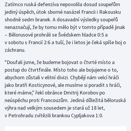
Zatímco ruská defenzíva nepovolila dosud soupeřům
jediný úspěch, útok sborné nasázel Francii i Rakousku
Gymnastika
shodně sedm branek. A dosavadní výsledky soupeřů
nenaznačují, že by tomu mělo být v tomto případě jinak
Házená
– Bělorusové prohráli se Švédskem hladce 0:5 a
Jezdectví
v sobotu s Francií 2:6 a tuší, že i letos je čeká spíše boj o
záchranu.
Judo
"Doufali jsme, že budeme bojovat o čtvrté místo a
postup do čtvrtfinále. Místo toho ale bojujeme o to,
Krasobruslení
abychom zůstali v elitní divizi. Chybějí nám velcí hráči
Lezení
jako bratři Kosticynové, ale musíme si poradit s hráči,
které máme," řekl obránce Dmitrij Korobov po
Lyže a snowboard
neúspěchu proti Francouzům. Jediná důležitá běloruská
výhra nad velkým sousedem je stará už 18 let,
Moderní pětiboj
v Petrohradu zvítězili brankou Cypljakova 1:0.
Motorsport