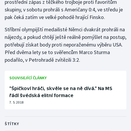
prostřední zápas z těžkého trojboje proti favoritům
skupiny, v sobotu prohráli s Američany 0:4, ve středu je
pak čeká zatím ve velké pohodě hrající Finsko.
Stříbrní olympijští medailisté Němci dvakrát prohráli na
nájezdy, a pokud chtějí ještě reálně pomýšlet na postup,
potřebují získat body proti neporaženému výběru USA.
Před dvěma lety se to svěřencům Marco Sturma
podařilo, v Petrohradě zvítězili 3:2.
SOUVISEJÍCÍ ČLÁNKY
"Špičkoví hráči, skvěle se na ně dívá." Na MS
řádí švédská elitní formace
7. 5. 2018
ŠTÍTKY