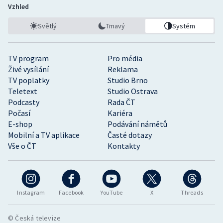
Vzhled
Světlý
Tmavý
Systém
TV program
Pro média
Živé vysílání
Reklama
TV poplatky
Studio Brno
Teletext
Studio Ostrava
Podcasty
Rada ČT
Počasí
Kariéra
E-shop
Podávání námětů
Mobilní a TV aplikace
Časté dotazy
Vše o ČT
Kontakty
Instagram
Facebook
YouTube
X
Threads
© Česká televize