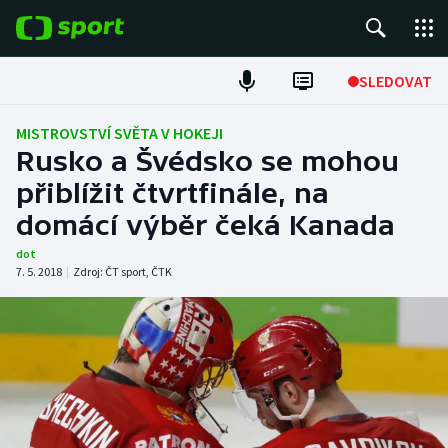
POPULÁRNÍ
SLEDOVAT
Fotbal
MISTROVSTVÍ SVĚTA V HOKEJI
Rusko a Švédsko se mohou
Hokej
přiblížit čtvrtfinále, na
domácí výběr čeká Kanada
Tenis
dot
Atletika
7. 5. 2018
|
Zdroj:
ČT sport
,
ČTK
Cyklistika
DALŠÍ SPORTY
Americký fotbal
NEPŘEHLÉDNĚTE