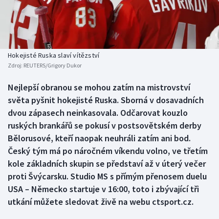
Baseball a softbal
Soutěže
Basketbal
Historické návraty
Biatlon
Aplikace ČT sport
Hokejisté Ruska slaví vítězství
Zdroj:
REUTERS/Grigory Dukor
Boby a skeleton
AZ kvíz
Nejlepší obranou se mohou zatím na mistrovství
světa pyšnit hokejisté Ruska. Sborná v dosavadních
Box
dvou zápasech neinkasovala. Odčarovat kouzlo
Curling
ruských brankářů se pokusí v postsovětském derby
Bělorusové, kteří naopak neuhráli zatím ani bod.
Dostihy
Český tým má po náročném víkendu volno, ve třetím
kole základních skupin se představí až v úterý večer
Florbal
proti Švýcarsku. Studio MS s přímým přenosem duelu
USA – Německo startuje v 16:00, toto i zbývající tři
Futsal
utkání můžete sledovat živě na webu ctsport.cz.
Golf