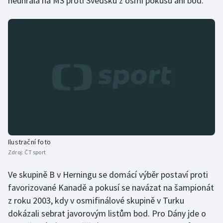
neuhrála na MS proti Švédsku z osmi pokusů ani bod.
Stolní tenis
Triatlon
Veslování
Vodní slalom
Volejbal
Ostatní
Ilustrační foto
Zdroj:
ČT sport
Ve skupině B v Herningu se domácí výběr postaví proti
favorizované Kanadě a pokusí se navázat na šampionát
z roku 2003, kdy v osmifinálové skupině v Turku
dokázali sebrat javorovým listům bod. Pro Dány jde o