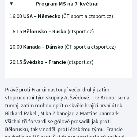
Program MS na 7. května:
Olympijské hry
16:00
USA – Německo
(ČT sport a ctsport.cz)
Parasport
16:15
Bělorusko – Rusko
(ctsport.cz)
Plavání
20:00
Kanada – Dánsko
(ČT sport a ctsport.cz)
Plážový volejbal
20:15
Švédsko – Francie
(ctsport.cz)
Ragby
Rychlobruslení
Právě proti Francii nastoupí večer druhý zatím
stoprocentní tým skupiny A, Švédové. Tre Kronor se na
Rychlostní kanoistika
turnaji zatím mohou opřít o skvěle hrající první útok
Short track
Rickard Rakell, Mika Zibanejad a Mattias Janmark.
Všichni tři forvardi se gólově prosadili jak proti
Sportovní střelba
Bělorusku, tak v neděli proti českému týmu. Francie