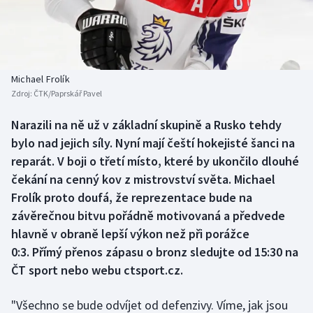
Baseball a softbal
Soutěže
Basketbal
Historické návraty
Biatlon
Aplikace ČT sport
Michael Frolík
Zdroj:
ČTK/Paprskář Pavel
Boby a skeleton
AZ kvíz
Narazili na ně už v základní skupině a Rusko tehdy
bylo nad jejich síly. Nyní mají čeští hokejisté šanci na
Box
reparát. V boji o třetí místo, které by ukončilo dlouhé
Curling
čekání na cenný kov z mistrovství světa. Michael
Frolík proto doufá, že reprezentace bude na
Dostihy
závěrečnou bitvu pořádně motivovaná a předvede
hlavně v obraně lepší výkon než při porážce
Florbal
0:3. Přímý přenos zápasu o bronz sledujte od 15:30 na
ČT sport nebo webu ctsport.cz.
Futsal
"Všechno se bude odvíjet od defenzivy. Víme, jak jsou
Golf