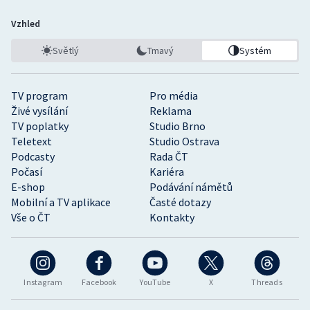
Vzhled
Světlý
Tmavý
Systém
TV program
Pro média
Živé vysílání
Reklama
TV poplatky
Studio Brno
Teletext
Studio Ostrava
Podcasty
Rada ČT
Počasí
Kariéra
E-shop
Podávání námětů
Mobilní a TV aplikace
Časté dotazy
Vše o ČT
Kontakty
Instagram
Facebook
YouTube
X
Threads