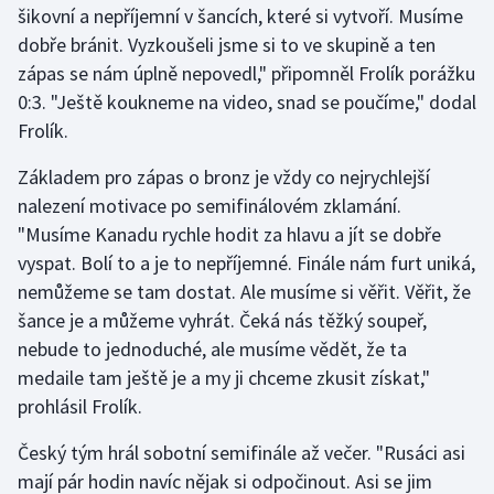
šikovní a nepříjemní v šancích, které si vytvoří. Musíme
dobře bránit. Vyzkoušeli jsme si to ve skupině a ten
Gymnastika
zápas se nám úplně nepovedl," připomněl Frolík porážku
0:3. "Ještě koukneme na video, snad se poučíme," dodal
Házená
Frolík.
Jezdectví
Základem pro zápas o bronz je vždy co nejrychlejší
nalezení motivace po semifinálovém zklamání.
Judo
"Musíme Kanadu rychle hodit za hlavu a jít se dobře
vyspat. Bolí to a je to nepříjemné. Finále nám furt uniká,
Krasobruslení
nemůžeme se tam dostat. Ale musíme si věřit. Věřit, že
Lezení
šance je a můžeme vyhrát. Čeká nás těžký soupeř,
nebude to jednoduché, ale musíme vědět, že ta
Lyže a snowboard
medaile tam ještě je a my ji chceme zkusit získat,"
prohlásil Frolík.
Moderní pětiboj
Český tým hrál sobotní semifinále až večer. "Rusáci asi
Motorsport
mají pár hodin navíc nějak si odpočinout. Asi se jim