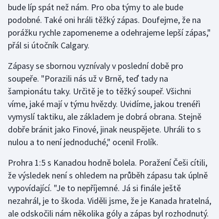
bude líp spát než nám. Pro oba týmy to ale bude
Olympijské hry
podobné. Také oni hráli těžký zápas. Doufejme, že na
porážku rychle zapomeneme a odehrajeme lepší zápas,"
Parasport
přál si útočník Calgary.
Plavání
Zápasy se sbornou vyznívaly v poslední době pro
soupeře. "Porazili nás už v Brně, teď tady na
Plážový volejbal
šampionátu taky. Určitě je to těžký soupeř. Všichni
víme, jaké mají v týmu hvězdy. Uvidíme, jakou trenéři
Ragby
vymyslí taktiku, ale základem je dobrá obrana. Stejně
dobře bránit jako Finové, jinak neuspějete. Uhráli to s
Rychlobruslení
nulou a to není jednoduché," ocenil Frolík.
Rychlostní kanoistika
Prohra 1:5 s Kanadou hodně bolela. Poražení Češi cítili,
že výsledek není s ohledem na průběh zápasu tak úplně
Short track
vypovídající. "Je to nepříjemné. Já si finále ještě
nezahrál, je to škoda. Viděli jsme, že je Kanada hratelná,
Sportovní střelba
ale odskočili nám několika góly a zápas byl rozhodnutý.