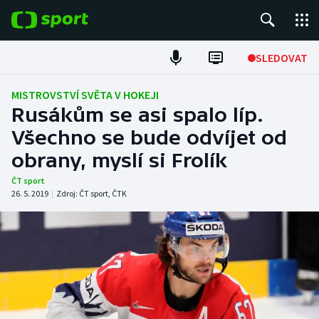
POPULÁRNÍ
SLEDOVAT
Fotbal
MISTROVSTVÍ SVĚTA V HOKEJI
Rusákům se asi spalo líp.
Hokej
Všechno se bude odvíjet od
obrany, myslí si Frolík
Tenis
ČT sport
Atletika
26. 5. 2019
|
Zdroj:
ČT sport
,
ČTK
Cyklistika
DALŠÍ SPORTY
Americký fotbal
NEPŘEHLÉDNĚTE