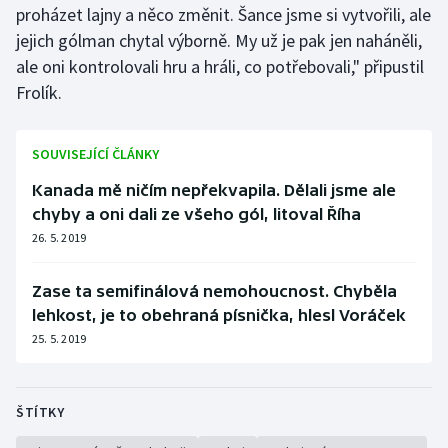
proházet lajny a něco změnit. Šance jsme si vytvořili, ale
jejich gólman chytal výborně. My už je pak jen naháněli,
ale oni kontrolovali hru a hráli, co potřebovali," připustil
Frolík.
SOUVISEJÍCÍ ČLÁNKY
Kanada mě ničím nepřekvapila. Dělali jsme ale
chyby a oni dali ze všeho gól, litoval Říha
26. 5. 2019
Zase ta semifinálová nemohoucnost. Chyběla
lehkost, je to obehraná písnička, hlesl Voráček
25. 5. 2019
ŠTÍTKY