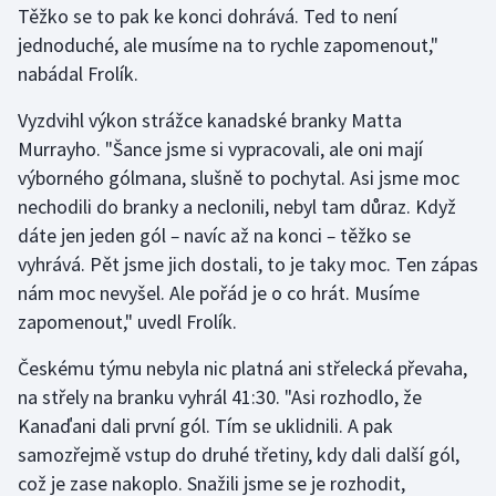
Těžko se to pak ke konci dohrává. Ted to není
Stolní tenis
jednoduché, ale musíme na to rychle zapomenout,"
Triatlon
nabádal Frolík.
Vyzdvihl výkon strážce kanadské branky Matta
Veslování
Murrayho. "Šance jsme si vypracovali, ale oni mají
Vodní slalom
výborného gólmana, slušně to pochytal. Asi jsme moc
nechodili do branky a neclonili, nebyl tam důraz. Když
Volejbal
dáte jen jeden gól
–
navíc až na konci
–
těžko se
vyhrává. Pět jsme jich dostali, to je taky moc. Ten zápas
Ostatní
nám moc nevyšel. Ale pořád je o co hrát. Musíme
zapomenout," uvedl Frolík.
Českému týmu nebyla nic platná ani střelecká převaha,
na střely na branku vyhrál 41:30. "Asi rozhodlo, že
Kanaďani dali první gól. Tím se uklidnili. A pak
samozřejmě vstup do druhé třetiny, kdy dali další gól,
což je zase nakoplo. Snažili jsme se je rozhodit,